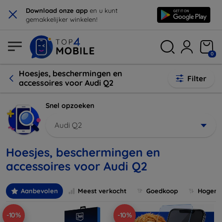
×
Download onze app
en u kunt
gemakkelijker winkelen!
0
Hoesjes, beschermingen en
Filter
accessoires voor Audi Q2
Snel opzoeken
Audi Q2
Hoesjes, beschermingen en
accessoires voor Audi Q2
Aanbevolen
Meest verkocht
Goedkoop
Hogere 
-10%
-10%