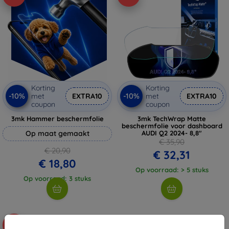
Korting
Korting
-10%
-10%
met
EXTRA10
met
EXTRA10
coupon
coupon
3mk Hammer beschermfolie
3mk TechWrap Matte
beschermfolie voor dashboard
Op maat gemaakt
AUDI Q2 2024- 8,8"
€ 35,90
€ 20,90
€ 32,31
€ 18,80
Op voorraad: > 5 stuks
Op voorraad: 3 stuks
-10%