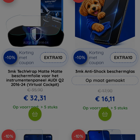
Korting
Korting
-10%
-10%
met
EXTRA10
met
EXTRA10
coupon
coupon
3mk TechWrap Matte Matte
3mk Anti-Shock beschermglas
beschermfolie voor het
instrumentenpaneel AUDI Q2
Op maat gemaakt
2016-24 (Virtual Cockpit)
€ 35,90
€ 17,90
€ 32,31
€ 16,11
Op voorraad: > 5 stuks
Op voorraad: > 5 stuks
-10%
-10%