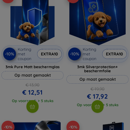
Korting
Korting
-10%
-10%
met
EXTRA10
met
EXTRA10
coupon
coupon
3mk Pure Matt beschermglas
3mk Silverprotection+
beschermfolie
Op maat gemaakt
Op maat gemaakt
€ 13,90
€ 19,90
€ 12,51
€ 17,92
Op voorraad: > 5 stuks
Op voorraad: > 5 stuks
-10%
-10%