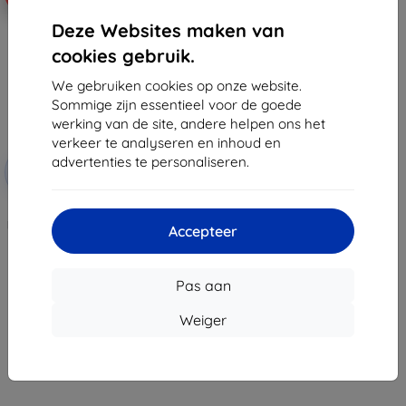
Deze Websites maken van
cookies gebruik.
We gebruiken cookies op onze website.
Sommige zijn essentieel voor de goede
werking van de site, andere helpen ons het
verkeer te analyseren en inhoud en
Korting
advertenties te personaliseren.
-10%
met
EXTRA10
coupon
3mk TechWrap Matte
beschermfolie voor het centrale
Accepteer
display AUDI Q2 2024- 8,8"
€ 35,90
€ 32,31
Pas aan
Op voorraad: > 5 stuks
Weiger