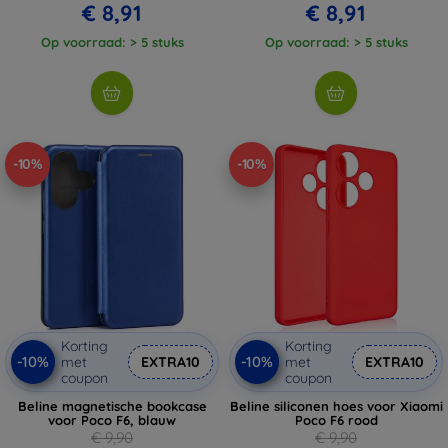
€ 8,91
€ 8,91
Op voorraad: > 5 stuks
Op voorraad: > 5 stuks
-10%
-10%
Korting
Korting
-10%
-10%
met
EXTRA10
met
EXTRA10
coupon
coupon
Beline magnetische bookcase
Beline siliconen hoes voor Xiaomi
voor Poco F6, blauw
Poco F6 rood
€ 9,90
€ 9,90