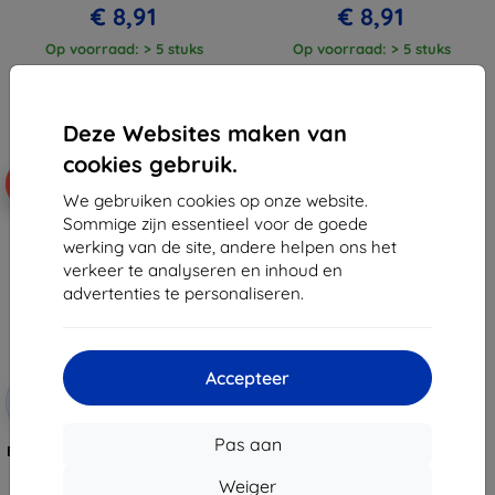
€ 8,91
€ 8,91
Op voorraad: > 5 stuks
Op voorraad: > 5 stuks
Deze Websites maken van
cookies gebruik.
-10%
We gebruiken cookies op onze website.
Sommige zijn essentieel voor de goede
werking van de site, andere helpen ons het
verkeer te analyseren en inhoud en
advertenties te personaliseren.
Accepteer
Korting
-10%
met
EXTRA10
coupon
Pas aan
Beline siliconen hoes voor Xiaomi
Poco F6 zwart
Weiger
€ 9,90