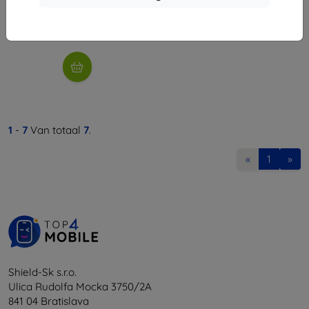
€ 8,91
Op voorraad: > 5 stuks
1
-
7
Van totaal
7
.
«
1
»
Shield-Sk s.r.o.
Ulica Rudolfa Mocka 3750/2A
841 04 Bratislava