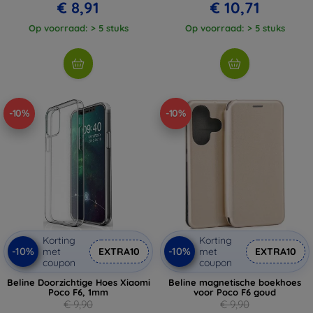
€ 8,91
€ 10,71
Op voorraad: > 5 stuks
Op voorraad: > 5 stuks
-10%
-10%
Korting
Korting
-10%
-10%
met
EXTRA10
met
EXTRA10
coupon
coupon
Beline Doorzichtige Hoes Xiaomi
Beline magnetische boekhoes
Poco F6, 1mm
voor Poco F6 goud
€ 9,90
€ 9,90