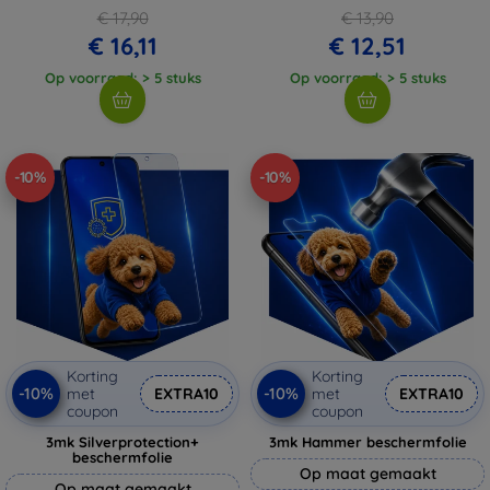
€ 17,90
€ 13,90
€ 16,11
€ 12,51
Op voorraad: > 5 stuks
Op voorraad: > 5 stuks
-10%
-10%
Korting
Korting
-10%
-10%
met
EXTRA10
met
EXTRA10
coupon
coupon
3mk Silverprotection+
3mk Hammer beschermfolie
beschermfolie
Op maat gemaakt
Op maat gemaakt