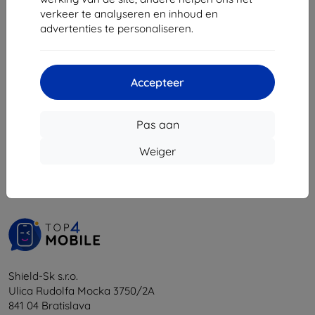
€ 11,89
verkeer te analyseren en inhoud en
€ 10,71
advertenties te personaliseren.
Op voorraad: > 5 stuks
Accepteer
Pas aan
1
-
5
Van totaal
5
.
Weiger
«
1
»
Shield-Sk s.r.o.
Ulica Rudolfa Mocka 3750/2A
841 04 Bratislava