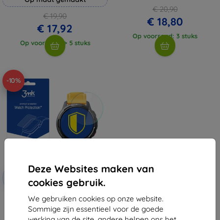
€ 20,90
€ 19,90
€ 18,80
€ 17,92
Op voorraad: 3 stuks
Op voorraad: > 5 stuks
-10%
Deze Websites maken van
Korting
-10%
met
EXTRA10
cookies gebruik.
coupon
We gebruiken cookies op onze website.
3MK FlexibleGlass hybride
gehard glas voor Xiaomi Watch
Sommige zijn essentieel voor de goede
S1 Active
werking van de site, andere helpen ons het