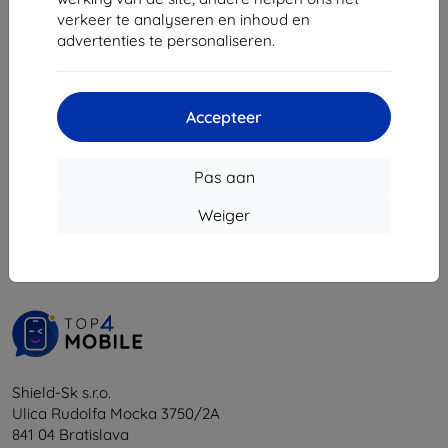
€ 11,30
€ 8,01
verkeer te analyseren en inhoud en
advertenties te personaliseren.
Op voorraad: > 5 stuks
Op voorraad: 3 stuks
Accepteer
Pas aan
1
-
6
Van totaal
6
.
Weiger
«
1
»
Shield-Sk s.r.o.
Ulica Rudolfa Mocka 3750/2A
841 04 Bratislava