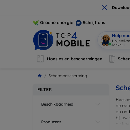
×
Downloa
Groene energie
Schrijf ons
Hulp no
Hoi, welko
winkel!
|
Hoesjes en beschermingen
Sche
Schermbescherming
Sch
FILTER
Besche
Beschikbaarheid
nu een
en ande
bij uw
Producent
de lev
scherm