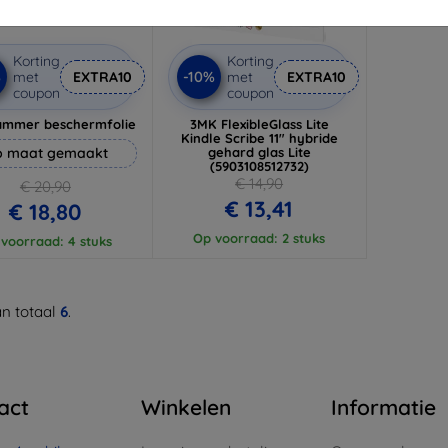
Korting
Korting
%
-10%
met
EXTRA10
met
EXTRA10
coupon
coupon
ammer beschermfolie
3MK FlexibleGlass Lite
Kindle Scribe 11" hybride
 maat gemaakt
gehard glas Lite
(5903108512732)
€ 14,90
€ 20,90
€ 13,41
€ 18,80
Op voorraad: 2 stuks
voorraad: 4 stuks
n totaal
6
.
act
Winkelen
Informatie