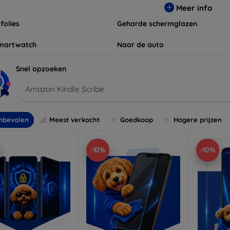
Meer info
folies
Geharde schermglazen
martwatch
Naar de auto
Snel opzoeken
Amazon Kindle Scribe
nbevolen
Meest verkocht
Goedkoop
Hogere prijzen
-10%
-10%