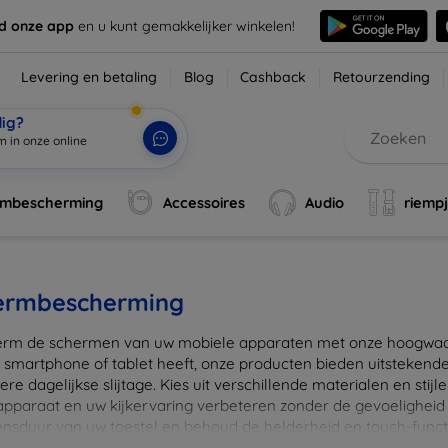
d onze app
en u kunt gemakkelijker winkelen!
Levering en betaling
Blog
Cashback
Retourzending
dig?
m in onze online
rmbescherming
Accessoires
Audio
riemp
ermbescherming
rm de schermen van uw mobiele apparaten met onze hoogwaard
 smartphone of tablet heeft, onze producten bieden uitstekend
re dagelijkse slijtage. Kies uit verschillende materialen en stijl
 apparaat en uw kijkervaring verbeteren zonder de gevoeligheid
ensduur van uw toestel en behoud de helderheid en touch-funct
beschermers. Ontdek vandaag nog onze brede collectie en vin