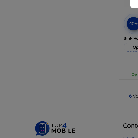
-10
3mk H
Op
Op 
1
-
6
Va
Cont