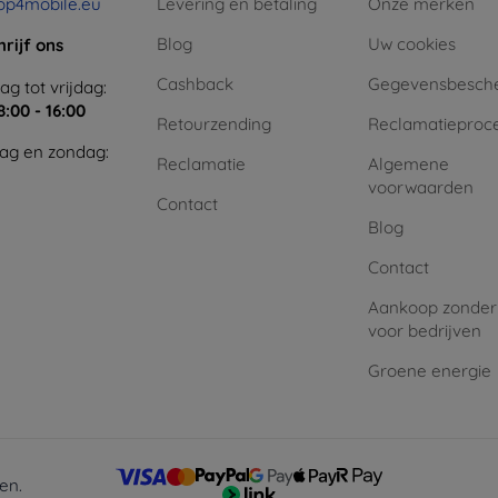
op4mobile.eu
Levering en betaling
Onze merken
Blog
Uw cookies
hrijf ons
Cashback
Gegevensbesch
g tot vrijdag:
8:00 - 16:00
Retourzending
Reclamatieproc
ag en zondag:
Reclamatie
Algemene
voorwaarden
Contact
Blog
Contact
Aankoop zonder
voor bedrijven
Groene energie
en.