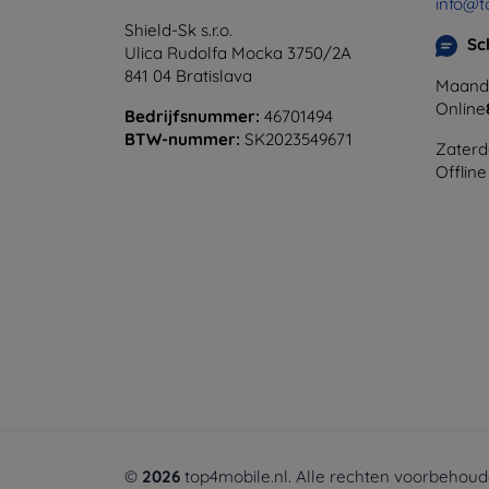
info@t
Shield-Sk s.r.o.
Sc
Ulica Rudolfa Mocka 3750/2A
841 04 Bratislava
Maanda
Online
Bedrijfsnummer:
46701494
BTW-nummer:
SK2023549671
Zaterd
Offline
©
2026
top4mobile.nl. Alle rechten voorbehoud