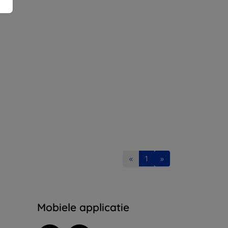
«
1
»
Mobiele applicatie