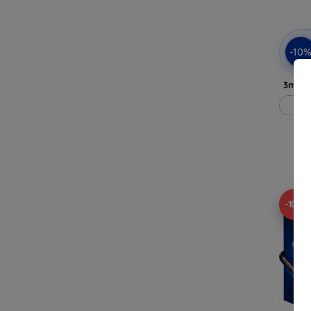
-10
3mk P
Op
Op 
-10%