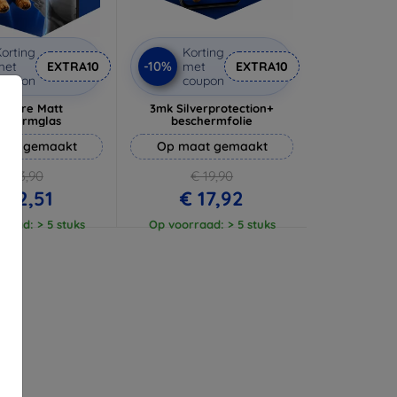
orting
Korting
-10%
met
EXTRA10
met
EXTRA10
coupon
coupon
 Pure Matt
3mk Silverprotection+
schermglas
beschermfolie
aat gemaakt
Op maat gemaakt
€ 13,90
€ 19,90
 12,51
€ 17,92
raad: > 5 stuks
Op voorraad: > 5 stuks