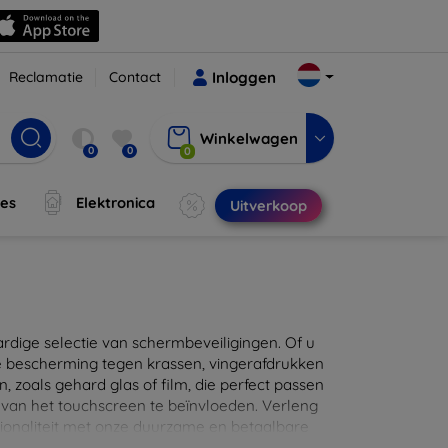
Reclamatie
Contact
Inloggen
Winkelwagen
0
0
0
jes
Elektronica
Uitverkoop
ige selectie van schermbeveiligingen. Of u
e bescherming tegen krassen, vingerafdrukken
en, zoals gehard glas of film, die perfect passen
 van het touchscreen te beïnvloeden. Verleng
ionaliteit met onze duurzame en betaalbare
d de perfecte bescherming voor uw apparaat!