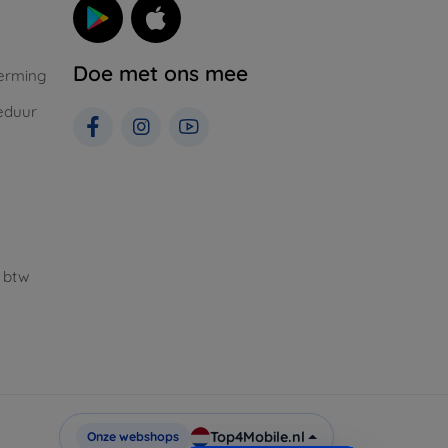
Doe met ons mee
erming
eduur
 btw
Top4Mobile.nl
Onze webshops