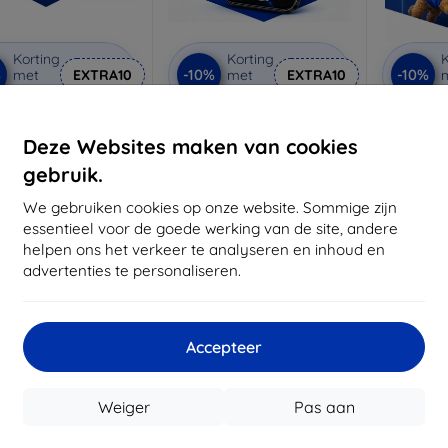
Korting
Korting
K
%
-10%
-10%
met
EXTRA10
met
EXTRA10
coupon
coupon
rivacy beschermglas
3mk Anti-Shock
3mk
beschermglas
be
Deze Websites maken van cookies
 maat gemaakt
Op maat gemaakt
Op m
gebruik.
€ 21,90
€ 17,90
€ 19,71
We gebruiken cookies op onze website. Sommige zijn
€ 16,11
€
essentieel voor de goede werking van de site, andere
voorraad: 3 stuks
helpen ons het verkeer te analyseren en inhoud en
Op voorraad: > 5 stuks
Op voor
advertenties te personaliseren.
-10%
Accepteer
Weiger
Pas aan