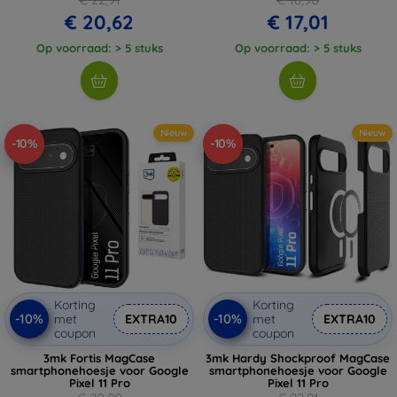
€ 20,62
€ 17,01
Op voorraad: > 5 stuks
Op voorraad: > 5 stuks
Nieuw
Nieuw
-10%
-10%
Korting
Korting
-10%
-10%
met
EXTRA10
met
EXTRA10
coupon
coupon
3mk Fortis MagCase
3mk Hardy Shockproof MagCase
smartphonehoesje voor Google
smartphonehoesje voor Google
Pixel 11 Pro
Pixel 11 Pro