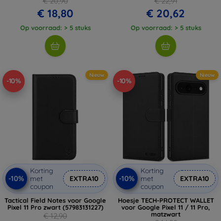
€ 20,90
€ 22,91
€ 18,80
€ 20,62
Op voorraad: > 5 stuks
Op voorraad: > 5 stuks
Nieuw
Nieuw
-10%
-10%
Korting
Korting
-10%
-10%
met
EXTRA10
met
EXTRA10
coupon
coupon
Tactical Field Notes voor Google
Hoesje TECH-PROTECT WALLET
Pixel 11 Pro zwart (57983131227)
voor Google Pixel 11 / 11 Pro,
matzwart
€ 12,90