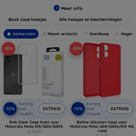
Onze producten zijn ontworpen om uw apparaten te
beschermen tegen krassen, vallen en dagelijkse slijtage,
Meer info
terwijl ze er tegelijkertijd geweldig uitzien.
Book case hoesjes
Alle hoesjes en beschermingen
Ontdek onze variëteit aan materialen, van duurzaam
kunststof tot luxe leer, en kies de perfecte match voor uw
Aanbevolen
Meest verkocht
Goedkoop
Hogere 
stijl. Vergeet niet om ook naar onze schermbeschermers en
andere accessoires te kijken voor een complete
-10%
-50%
bescherming van uw apparaten. Shop nu en geef uw
apparaat de bescherming die het verdient!
Korting
Korting
-10%
-10%
met
EXTRA10
met
EXTRA10
coupon
coupon
3mk Clear Case hoes voor
Beline siliconen hoes voor
Motorola Moto E14/G04/G04S
Motorola Moto G04/G04s/E14 4G,
rood
€ 11,89
€ 8,91