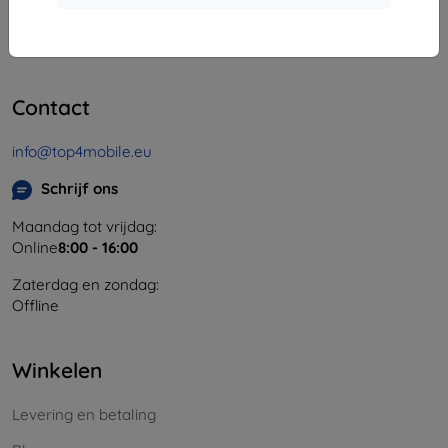
Bedrijfsnummer:
46701494
BTW-nummer:
SK2023549671
Contact
info@top4mobile.eu
Schrijf ons
Maandag tot vrijdag:
Online
8:00 - 16:00
Zaterdag en zondag:
Offline
Winkelen
Levering en betaling