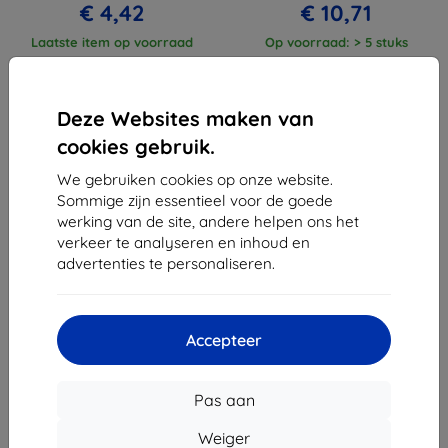
€ 4,42
€ 10,71
Laatste item op voorraad
Op voorraad: > 5 stuks
Deze Websites maken van
cookies gebruik.
We gebruiken cookies op onze website.
1
-
4
Van totaal
4
.
Sommige zijn essentieel voor de goede
werking van de site, andere helpen ons het
«
1
»
verkeer te analyseren en inhoud en
advertenties te personaliseren.
Accepteer
Shield-Sk s.r.o.
Pas aan
Ulica Rudolfa Mocka 3750/2A
841 04 Bratislava
Weiger