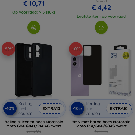
€ 10,71
€ 4,42
Op voorraad: > 5 stuks
Laatste item op voorraad
-59%
-10%
Korting
Korting
-10%
-10%
met
EXTRA10
met
EXTRA10
coupon
coupon
Beline siliconen hoes Motorola
3MK mat harde hoes Motorola
Moto G04 G04s/E14 4G zwart
Moto E14/G04/G04S zwart
€ 10,90
€ 11,89