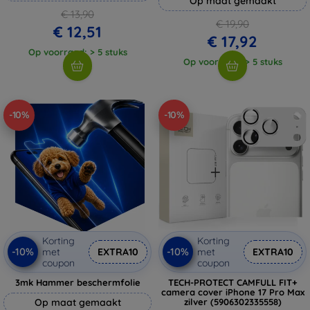
Op maat gemaakt
€ 13,90
€ 19,90
€ 12,51
€ 17,92
Op voorraad: > 5 stuks
Op voorraad: > 5 stuks
-10%
-10%
Korting
Korting
-10%
-10%
met
EXTRA10
met
EXTRA10
coupon
coupon
3mk Hammer beschermfolie
TECH-PROTECT CAMFULL FIT+
camera cover iPhone 17 Pro Max
Op maat gemaakt
zilver (5906302335558)