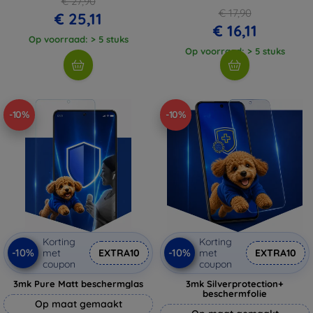
€ 27,90
€ 17,90
€ 25,11
€ 16,11
Op voorraad: > 5 stuks
Op voorraad: > 5 stuks
-10%
-10%
Korting
Korting
-10%
-10%
met
EXTRA10
met
EXTRA10
coupon
coupon
3mk Pure Matt beschermglas
3mk Silverprotection+
beschermfolie
Op maat gemaakt