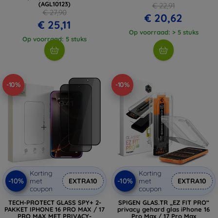
(AGL10123)
€ 22,91
€ 27,90
€ 20,62
€ 25,11
Op voorraad: > 5 stuks
Op voorraad: 5 stuks
-10%
-10%
Korting
Korting
-10%
-10%
met
EXTRA10
met
EXTRA10
coupon
coupon
TECH-PROTECT GLASS SPY+ 2-
SPIGEN GLAS.TR „EZ FIT PRO“
PAKKET IPHONE 16 PRO MAX / 17
privacy gehard glas iPhone 16
PRO MAX MET PRIVACY-
Pro Max / 17 Pro Max