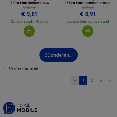
17 Pro Max donkerblauw
17 Pro Max kosmisch oranje
€ 10,90
€ 11,89
€ 9,81
€ 8,91
Op voorraad: > 5 stuks
Laatste item op voorraad
30
anderen...
1
-
30
Van totaal
88
.
2
3
»
«
1