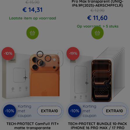
Pro Max transparent (UNIQ-
€ 15,90
IP6.9P(2025)-AERSCMPFCLR)
€ 14,31
€ 12,90
€ 11,60
Laatste item op voorraad
Op voorraad: > 5 stuks
-10%
-19%
Korting
Korting
-10%
-10%
met
EXTRA10
met
EXTRA10
coupon
coupon
TECH-PROTECT CamFull FIT+
TECH-PROTECT BUNDLE 10-PACK
matte transparante
IPHONE 16 PRO MAX / 17 PRO