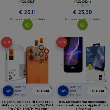
(AGL10125)
(AGL10124)
€ 27,90
€ 25,89
€ 25,11
€ 23,30
Op voorraad: > 5 stuks
Op voorraad: > 5 stuks
-10%
-10%
Korting
Korting
-10%
-10%
met
EXTRA10
met
EXTRA10
coupon
coupon
Spigen Glass tR EZ Fit Optik Pro 2
3MK StratCore700 meerlaagse
stuks, oranje - iPhone 17/16/15/14
beschermfolie voor Apple iPhone
Pro / 17/16/15/14 Pro Max
17 Pro Max