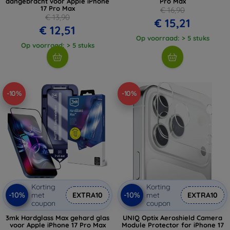
aangebracht voor Apple iPhone
Pro Max
17 Pro Max
€ 16,90
€ 13,90
€ 15,21
€ 12,51
Op voorraad: > 5 stuks
Op voorraad: > 5 stuks
-10%
-10%
Korting
Korting
-10%
-10%
met
EXTRA10
met
EXTRA10
coupon
coupon
3mk Hardglass Max gehard glas
UNIQ Optix Aeroshield Camera
voor Apple iPhone 17 Pro Max
Module Protector for iPhone 17