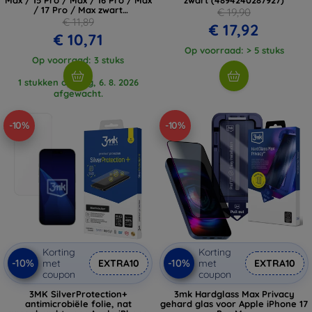
/ 17 Pro / Max zwart
€ 19,90
(4894240287583)
€ 11,89
€ 17,92
€ 10,71
Op voorraad: > 5 stuks
Op voorraad: 3 stuks
1 stukken op weg, 6. 8. 2026
afgewacht.
-10%
-10%
Korting
Korting
-10%
-10%
met
EXTRA10
met
EXTRA10
coupon
coupon
3MK SilverProtection+
3mk Hardglass Max Privacy
antimicrobiële folie, nat
gehard glas voor Apple iPhone 17