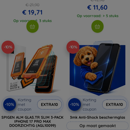
€ 21,90
€ 11,60
€ 19,71
Op voorraad: > 5 stuks
Op voorraad: 3 stuks
-10%
-10%
Korting
Korting
-10%
-10%
met
EXTRA10
met
EXTRA10
coupon
coupon
SPIGEN ALM GLAS.TR SLIM 3-PACK
3mk Anti-Shock beschermglas
IPHONE 17 PRO MAX
DOORZICHTIG (AGL10099)
Op maat gemaakt