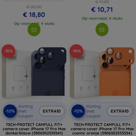
€ 11,89
€ 20,90
€ 10,71
€ 18,80
Op voorraad: 4 stuks
Op voorraad: 4 stuks
-10%
-10%
Korting
Korting
-10%
-10%
met
EXTRA10
met
EXTRA10
coupon
coupon
TECH-PROTECT CAMFULL FIT+
TECH-PROTECT CAMFULL FIT+
camera cover iPhone 17 Pro Max
camera cover iPhone 17 Pro Max
donkerblauw (5906302335541)
cosmic oranje (5906302335534)