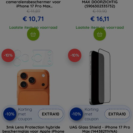
cameralensbeschermer voor
MAX DOORZICHTIG
iPhone 17 Pro Max
(5906302335732)
(5906302353064)
€ 11,89
€ 19,90
€ 10,71
€ 16,11
Laatste item op voorraad
Laatste item op voorraad
-10%
-10%
Korting
Korting
-10%
-10%
met
EXTRA10
met
EXTRA10
coupon
coupon
3mk Lens Protection hybride
UAG Glass Shield - iPhone 17 Pro
beschermglas voor Apple iPhone
Max (14438211VNA)