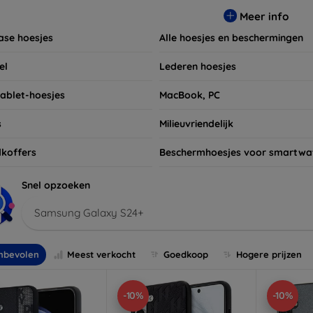
t niet om ook naar onze schermbeschermers en andere accesso
Meer info
 apparaten. Shop nu en geef uw apparaat de bescherming die h
ase hoesjes
Alle hoesjes en beschermingen
el
Lederen hoesjes
tablet-hoesjes
MacBook, PC
s
Milieuvriendelijk
koffers
Beschermhoesjes voor smartwa
Snel opzoeken
Samsung Galaxy S24+
nbevolen
Meest verkocht
Goedkoop
Hogere prijzen
-10%
-10%