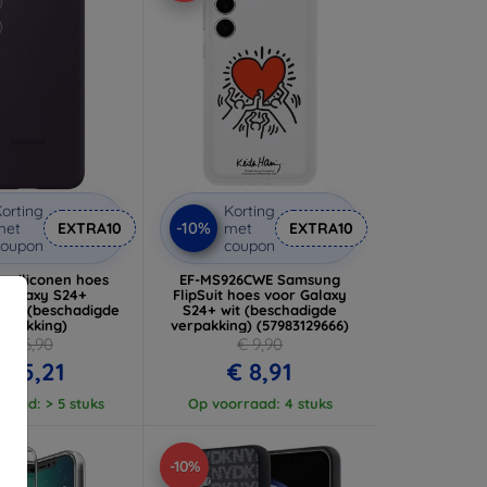
orting
Korting
-10%
met
EXTRA10
met
EXTRA10
coupon
coupon
 siliconen hoes
EF-MS926CWE Samsung
 Galaxy S24+
FlipSuit hoes voor Galaxy
ars (beschadigde
S24+ wit (beschadigde
erpakking)
verpakking) (57983129666)
€ 16,90
€ 9,90
 15,21
€ 8,91
raad: > 5 stuks
Op voorraad: 4 stuks
-10%