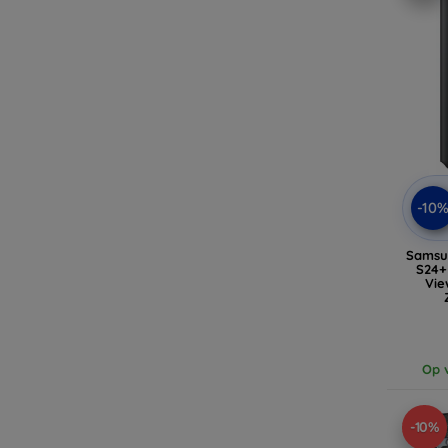
-10
Samsu
S24+
Vie
Op v
-10%