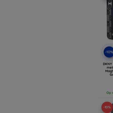
-10
DKNY 
met
MagS
G
(D
Op v
-10%