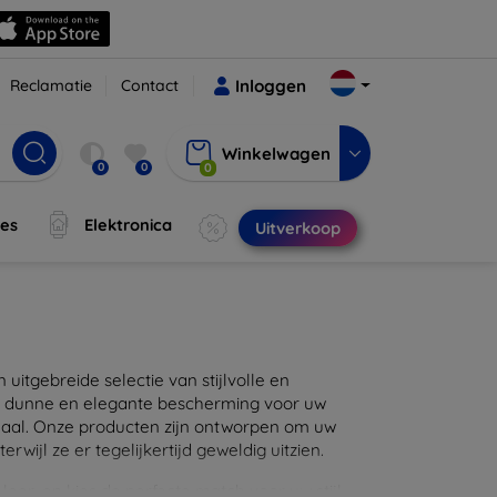
Reclamatie
Contact
Inloggen
Winkelwagen
0
0
0
jes
Elektronica
Uitverkoop
itgebreide selectie van stijlvolle en
en dunne en elegante bescherming voor uw
maal. Onze producten zijn ontworpen om uw
wijl ze er tegelijkertijd geweldig uitzien.
eer, en kies de perfecte match voor uw stijl.