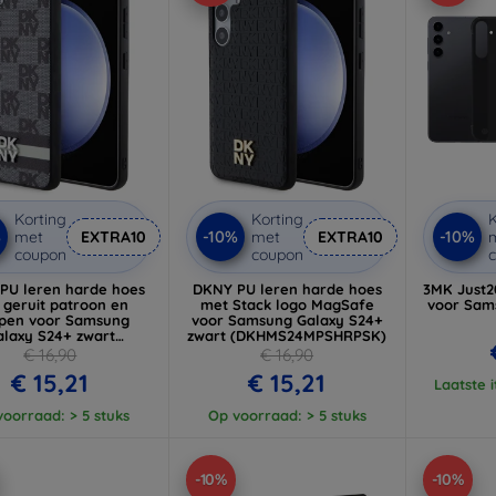
Korting
Korting
K
%
-10%
-10%
met
EXTRA10
met
EXTRA10
coupon
coupon
PU leren harde hoes
DKNY PU leren harde hoes
3MK Just2
 geruit patroon en
met Stack logo MagSafe
voor Sam
epen voor Samsung
voor Samsung Galaxy S24+
alaxy S24+ zwart
zwart (DKHMS24MPSHRPSK)
KHCS24MPCPTSSK)
€ 16,90
€ 16,90
€ 15,21
€ 15,21
Laatste 
oorraad: > 5 stuks
Op voorraad: > 5 stuks
-10%
-10%