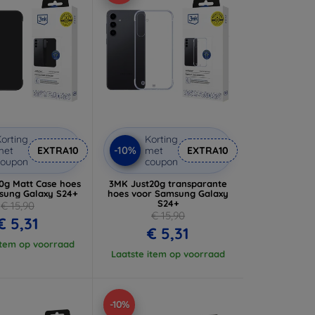
orting
Korting
-10%
met
EXTRA10
met
EXTRA10
coupon
coupon
0g Matt Case hoes
3MK Just20g transparante
sung Galaxy S24+
hoes voor Samsung Galaxy
S24+
€ 15,90
€ 15,90
€ 5,31
€ 5,31
item op voorraad
Laatste item op voorraad
-10%