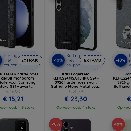
Korting
Korting
K
%
-10%
-10%
met
EXTRA10
met
EXTRA10
coupon
coupon
PU leren harde hoes
Karl Lagerfeld
Kar
 geruit monogram
KLHCS24MSAKLHPK S24+
KLHCS24
afe voor Samsung
S926 harde hoes zwart
S926 gr
alaxy S24+ zwart
Saffiano Mono Metal Logo
Saffiano
KHMS24MPCPVSLK)
(KLHCS24MSAKLHPK)
met 
€ 16,90
€ 25,89
(KLHC
€ 15,21
€ 23,30
€
oorraad: > 5 stuks
Op voorraad: 4 stuks
Op voor
-10%
-10%