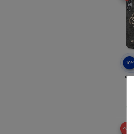
-10
Gues
ha
Op v
-10%