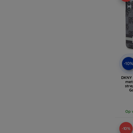
-10
DKNY 
met
str
G
(D
Op v
-10%