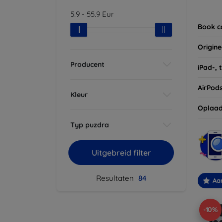
Vergee
5.9
-
55.9
Eur
van uw
Book c
Origine
Producent
iPad-, 
AirPod
Kleur
Oplaad
Typ puzdra
Uitgebreid filter
Resultaten
84
Aa
-10%