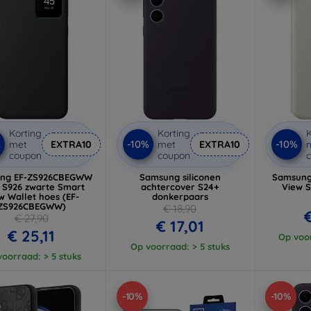
Korting
Korting
K
%
-10%
-10%
met
EXTRA10
met
EXTRA10
coupon
coupon
ng EF-ZS926CBEGWW
Samsung siliconen
Samsung
 S926 zwarte Smart
achtercover S24+
View S
w Wallet hoes (EF-
donkerpaars
ZS926CBEGWW)
€ 18,90
€
€ 27,90
€ 17,01
€ 25,11
Op voor
Op voorraad: > 5 stuks
oorraad: > 5 stuks
-10%
-10%