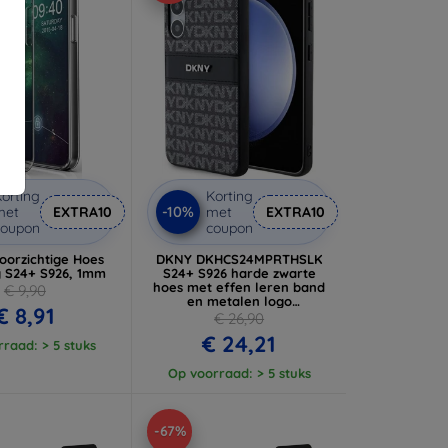
orting
Korting
-10%
met
EXTRA10
met
EXTRA10
coupon
coupon
oorzichtige Hoes
DKNY DKHCS24MPRTHSLK
 S24+ S926, 1mm
S24+ S926 harde zwarte
hoes met effen leren band
€ 9,90
en metalen logo
€ 8,91
(DKHCS24MPRTHSLK)
€ 26,90
€ 24,21
raad: > 5 stuks
Op voorraad: > 5 stuks
-67%