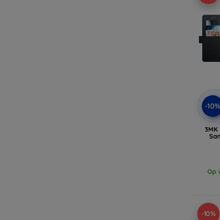
-10
3MK 
Sam
Op v
-10%