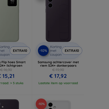
orting
Korting
-10%
met
EXTRA10
met
EXTRA10
coupon
coupon
 Flip hoes Smart
Samsung achtercover met
24+ lichtgroen
riem S24+ donkerpaars
€ 16,90
€ 19,90
 15,21
€ 17,92
raad: > 5 stuks
Laatste item op voorraad
-10%