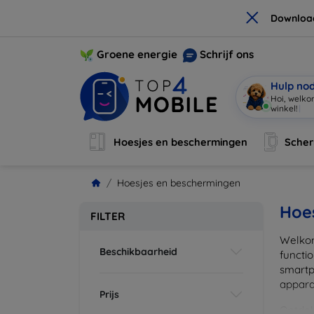
×
Downloa
Groene energie
Schrijf ons
Hulp no
Ik ben
|
Hoesjes en beschermingen
Sche
Hoesjes en beschermingen
Hoe
FILTER
Welkom
Beschikbaarheid
functi
smartp
apparat
Prijs
Ontdek 