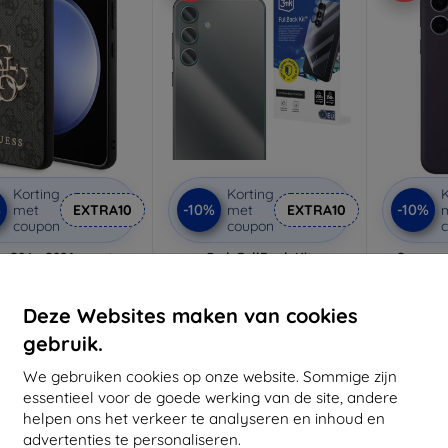
Korting
Korting
K
%
-10%
-10%
met
EXTRA10
met
EXTRA10
coupon
coupon
s S24+ S926 zwarte
3mk FullBack Kit
Samsung
rde hoes 4G groot
beschermingsset voor
voor
metalen logo
Samsung Galaxy S24+
donkerpa
v
€ 25,89
€ 19,90
Deze Websites maken van cookies
€ 23,30
€ 17,92
€
gebruik.
oorraad: > 5 stuks
Op voorraad: > 5 stuks
Op voor
We gebruiken cookies op onze website. Sommige zijn
essentieel voor de goede werking van de site, andere
helpen ons het verkeer te analyseren en inhoud en
-10%
-10%
advertenties te personaliseren.