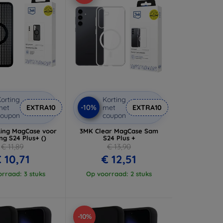
orting
Korting
-10%
met
EXTRA10
met
EXTRA10
coupon
coupon
ing MagCase voor
3MK Clear MagCase Sam
g S24 Plus+ ()
S24 Plus +
€ 11,89
€ 13,90
 10,71
€ 12,51
rraad: 3 stuks
Op voorraad: 2 stuks
-10%