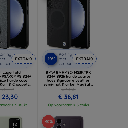
orting
Korting
-10%
met
EXTRA10
met
EXTRA10
coupon
coupon
l Lagerfeld
BMW BMHMS24M23RTPK
MPSAKCMPG S24+
S24+ S926 harde zwarte
ijze harde case
hoes Signature Leather
 Karl & Choupette
semi-mat & cirkel MagSafe
metalen speld
(BMHMS24M23RTPK)
€ 25,89
€ 40,90
S24MPSAKCMPK)
 23,30
€ 36,81
raad: > 5 stuks
Op voorraad: > 5 stuks
-10%