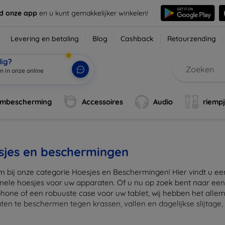
d onze app
en u kunt gemakkelijker winkelen!
Levering en betaling
Blog
Cashback
Retourzending
dig?
rmbescherming
Accessoires
Audio
riemp
sjes en beschermingen
 bij onze categorie Hoesjes en Beschermingen! Hier vindt u een u
onele hoesjes voor uw apparaten. Of u nu op zoek bent naar e
hone of een robuuste case voor uw tablet, wij hebben het alle
en te beschermen tegen krassen, vallen en dagelijkse slijtage, ter
onze variëteit aan materialen, van duurzaam kunststof tot luxe l