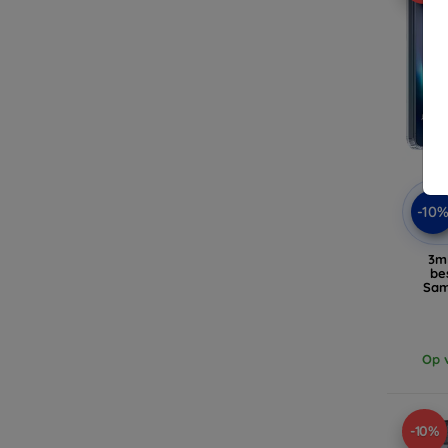
-10
3m
be
Sam
Op v
-10%