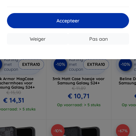
Accepteer
Weiger
Pas aan
Korting
Korting
K
%
-10%
-10%
met
EXTRA10
met
EXTRA10
coupon
coupon
k Armor MagCase
3mk Matt Case hoesje voor
Beline D
schermhoes voor
Samsung Galaxy S24+
Samsung
sung Galaxy S24+
€ 11,89
€ 15,90
€ 10,71
€ 14,31
Op voorraad: > 5 stuks
Op voor
oorraad: > 5 stuks
-10%
-67%