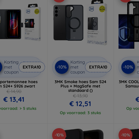
Korting
Korting
K
%
-10%
-10%
met
EXTRA10
met
EXTRA10
coupon
coupon
portemonnee hoes
3MK Smoke hoes Sam S24
3MK COOL
 S24+ S926 zwart
Plus + MagSafe met
Samsun
standaard ()
€ 14,90
€ 13,90
€ 13,41
€
€ 12,51
oorraad: > 5 stuks
Op voo
Op voorraad: 3 stuks
-10%
-10%