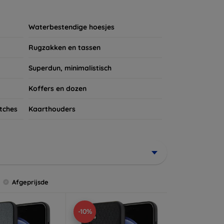
ires te kijken voor een complete bescherming
et verdient!
Waterbestendige hoesjes
Rugzakken en tassen
Superdun, minimalistisch
Koffers en dozen
tches
Kaarthouders
Afgeprijsde
-10%