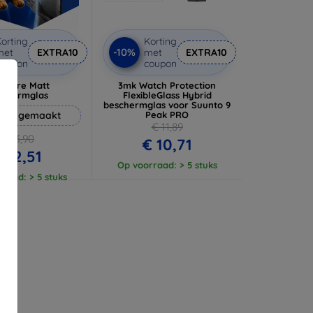
orting
Korting
-10%
met
EXTRA10
met
EXTRA10
coupon
coupon
 Pure Matt
3mk Watch Protection
schermglas
FlexibleGlass Hybrid
beschermglas voor Suunto 9
aat gemaakt
Peak PRO
€ 11,89
€ 13,90
€ 10,71
 12,51
Op voorraad: > 5 stuks
raad: > 5 stuks