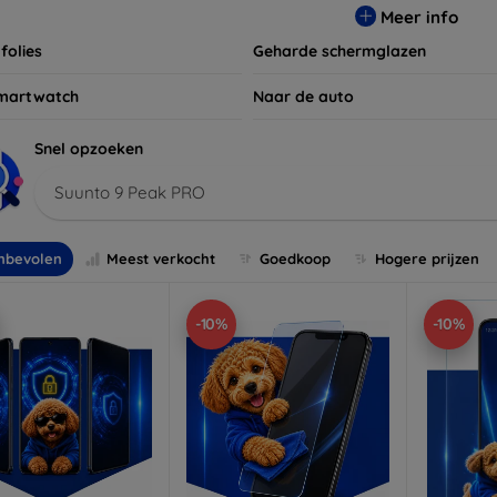
Meer info
folies
Geharde schermglazen
martwatch
Naar de auto
Snel opzoeken
Suunto 9 Peak PRO
nbevolen
Meest verkocht
Goedkoop
Hogere prijzen
-10%
-10%