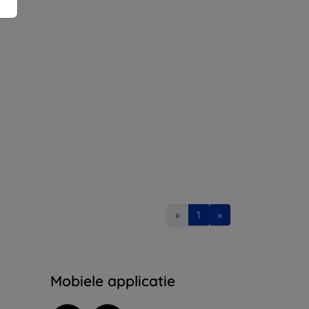
«
1
»
Mobiele applicatie