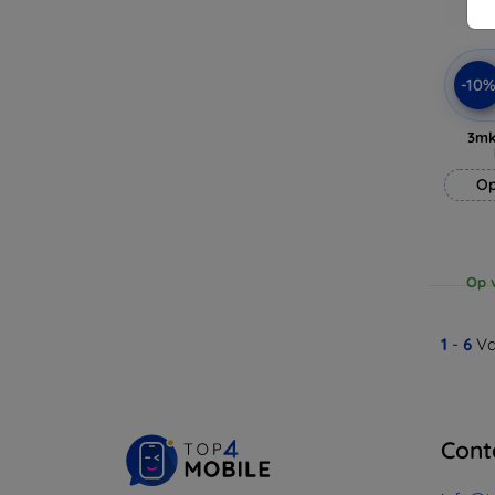
-10
3mk
Op
Op v
1
-
6
Va
Cont