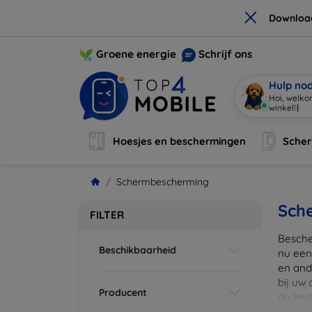
×
Downloa
Groene energie
Schrijf ons
Hulp no
Hoi, welko
winkel!
|
Hoesjes en beschermingen
Sche
Schermbescherming
Sch
FILTER
Besche
Beschikbaarheid
nu een
en ande
bij uw
Producent
de lev
scherm