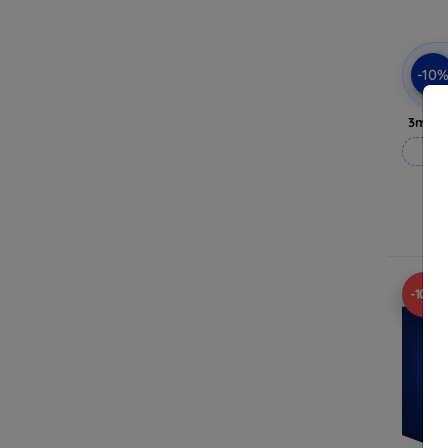
-10
3mk P
Op
Op 
-10%