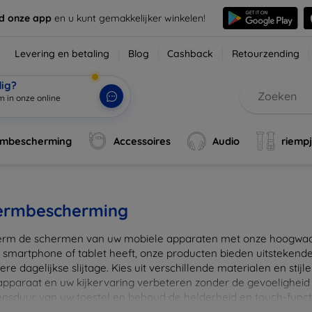
d onze app
en u kunt gemakkelijker winkelen!
Levering en betaling
Blog
Cashback
Retourzending
dig?
m in onze online
rmbescherming
Accessoires
Audio
riemp
ermbescherming
rm de schermen van uw mobiele apparaten met onze hoogwaard
 smartphone of tablet heeft, onze producten bieden uitstekend
re dagelijkse slijtage. Kies uit verschillende materialen en stijl
 apparaat en uw kijkervaring verbeteren zonder de gevoeligheid
ensduur van uw toestel en behoud de helderheid en touch-funct
beschermers. Ontdek vandaag nog onze brede collectie en vin