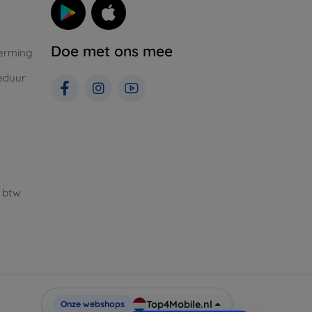
Doe met ons mee
erming
eduur
 btw
Top4Mobile.nl
Onze webshops