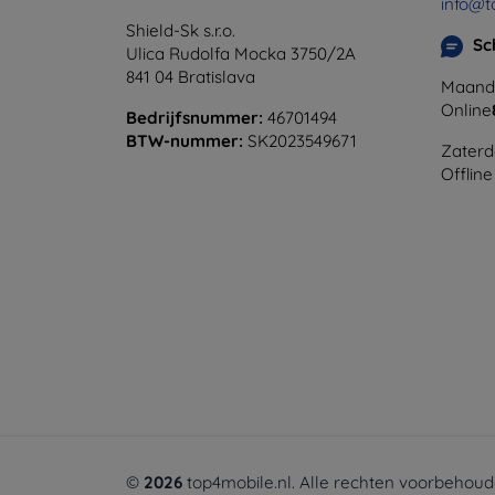
info@t
Shield-Sk s.r.o.
Sc
Ulica Rudolfa Mocka 3750/2A
841 04 Bratislava
Maanda
Online
Bedrijfsnummer:
46701494
BTW-nummer:
SK2023549671
Zaterd
Offline
©
2026
top4mobile.nl. Alle rechten voorbehoud