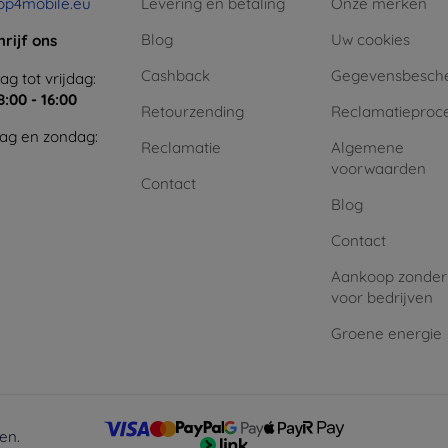
op4mobile.eu
Levering en betaling
Onze merken
Blog
Uw cookies
hrijf ons
Cashback
Gegevensbesch
g tot vrijdag:
8:00 - 16:00
Retourzending
Reclamatieproc
ag en zondag:
Reclamatie
Algemene
voorwaarden
Contact
Blog
Contact
Aankoop zonder
voor bedrijven
Groene energie
en.