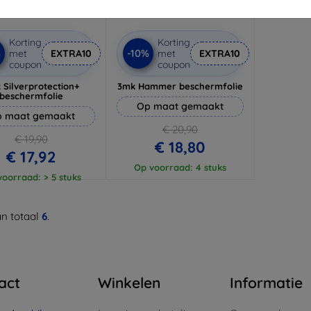
Korting
Korting
%
-10%
met
EXTRA10
met
EXTRA10
coupon
coupon
 Silverprotection+
3mk Hammer beschermfolie
beschermfolie
Op maat gemaakt
 maat gemaakt
€ 20,90
€ 19,90
€ 18,80
€ 17,92
Op voorraad: 4 stuks
oorraad: > 5 stuks
n totaal
6
.
act
Winkelen
Informatie