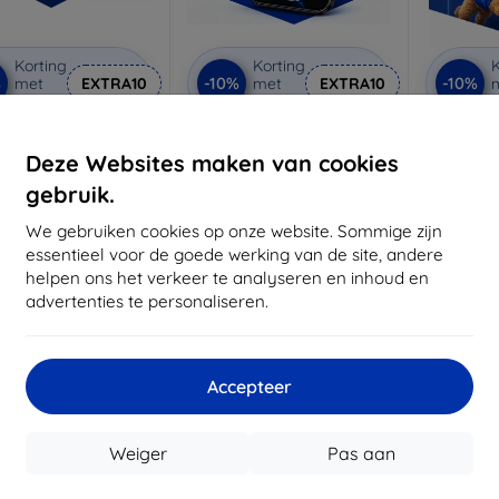
Korting
Korting
K
%
-10%
-10%
met
EXTRA10
met
EXTRA10
coupon
coupon
rivacy beschermglas
3mk Anti-Shock
3mk
beschermglas
be
Deze Websites maken van cookies
 maat gemaakt
Op maat gemaakt
Op m
gebruik.
€ 21,90
€ 17,90
€ 19,71
We gebruiken cookies op onze website. Sommige zijn
€ 16,11
€
essentieel voor de goede werking van de site, andere
voorraad: 3 stuks
helpen ons het verkeer te analyseren en inhoud en
Op voorraad: > 5 stuks
Op voor
advertenties te personaliseren.
-10%
Accepteer
Weiger
Pas aan