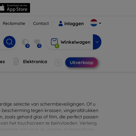
Reclamatie
Contact
Inloggen
Winkelwagen
0
0
0
jes
Elektronica
Uitverkoop
ige selectie van schermbeveiligingen. Of u
e bescherming tegen krassen, vingerafdrukken
en, zoals gehard glas of film, die perfect passen
 van het touchscreen te beïnvloeden. Verleng
ionaliteit met onze duurzame en betaalbare
d de perfecte bescherming voor uw apparaat!