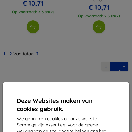
€ 10,71
€ 10,71
Op voorraad: > 5 stuks
Op voorraad: > 5 stuks
1
-
2
Van totaal
2
.
«
1
»
Deze Websites maken van
cookies gebruik.
Shield-Sk s.r.o.
We gebruiken cookies op onze website.
Ulica Rudolfa Mocka 3750/2A
Sommige zijn essentieel voor de goede
841 04 Bratislava
werking van de site, andere helpen ons het