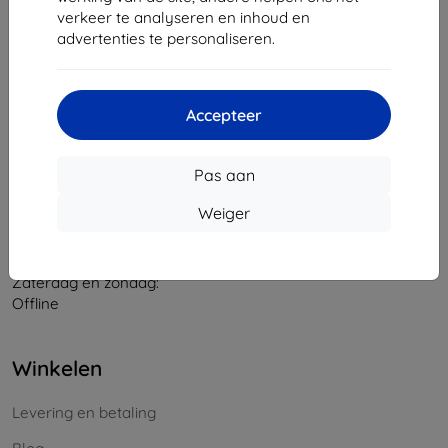
verkeer te analyseren en inhoud en
Bedrijfsnummer:
46701494
advertenties te personaliseren.
BTW-nummer:
SK2023549671
Contact
Accepteer
info@top4mobile.eu
Pas aan
Schrijf ons
Weiger
Maandag tot vrijdag:
Online
8:00 - 16:00
Zaterdag en zondag:
Offline
Winkelen
Levering en betaling