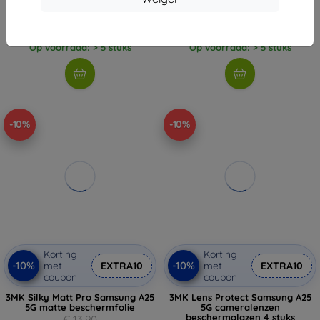
€ 23,90
€ 13,90
€ 21,51
€ 12,51
Op voorraad: > 5 stuks
Op voorraad: > 5 stuks
-10%
-10%
Korting
Korting
-10%
-10%
met
EXTRA10
met
EXTRA10
coupon
coupon
3MK Silky Matt Pro Samsung A25
3MK Lens Protect Samsung A25
5G matte beschermfolie
5G cameralenzen
beschermglazen 4 stuks
€ 13,90