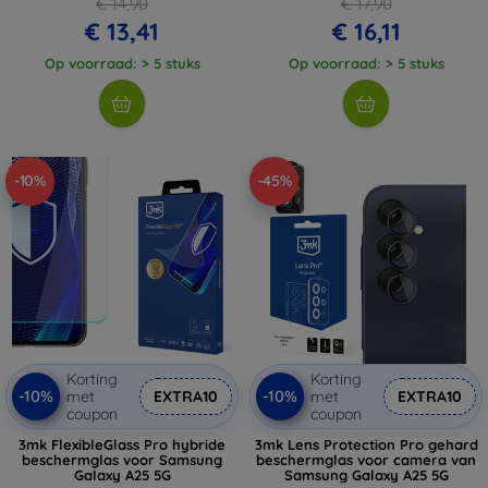
€ 14,90
€ 17,90
€ 13,41
€ 16,11
Op voorraad: > 5 stuks
Op voorraad: > 5 stuks
-10%
-45%
Korting
Korting
-10%
-10%
met
EXTRA10
met
EXTRA10
coupon
coupon
3mk FlexibleGlass Pro hybride
3mk Lens Protection Pro gehard
beschermglas voor Samsung
beschermglas voor camera van
Galaxy A25 5G
Samsung Galaxy A25 5G