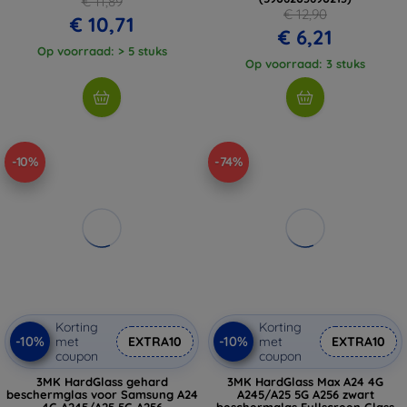
€ 11,89
€ 12,90
€ 10,71
€ 6,21
Op voorraad: > 5 stuks
Op voorraad: 3 stuks
-10%
-74%
Korting
Korting
-10%
-10%
met
EXTRA10
met
EXTRA10
coupon
coupon
3MK HardGlass gehard
3MK HardGlass Max A24 4G
beschermglas voor Samsung A24
A245/A25 5G A256 zwart
4G A245/A25 5G A256
beschermglas Fullscreen Glass