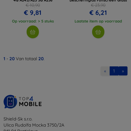
€ 10,90
€ 23,90
€ 9,81
€ 6,21
Op voorraad: > 5 stuks
Laatste item op voorraad
1
-
20
Van totaal
20
.
«
1
»
Shield-Sk s.r.o.
Ulica Rudolfa Mocka 3750/2A