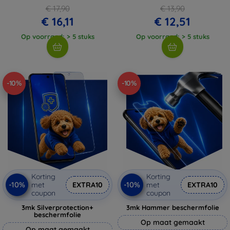
€ 17,90
€ 13,90
€ 16,11
€ 12,51
Op voorraad: > 5 stuks
Op voorraad: > 5 stuks
-10%
-10%
Korting
Korting
-10%
-10%
met
EXTRA10
met
EXTRA10
coupon
coupon
3mk Silverprotection+
3mk Hammer beschermfolie
beschermfolie
Op maat gemaakt
Op maat gemaakt