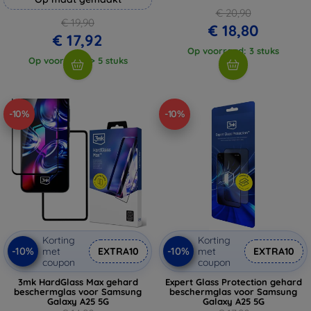
€ 20,90
€ 19,90
€ 18,80
€ 17,92
Op voorraad: 3 stuks
Op voorraad: > 5 stuks
-10%
-10%
Korting
Korting
-10%
-10%
met
EXTRA10
met
EXTRA10
coupon
coupon
3mk HardGlass Max gehard
Expert Glass Protection gehard
beschermglas voor Samsung
beschermglas voor Samsung
Galaxy A25 5G
Galaxy A25 5G