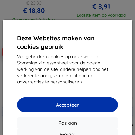
€ 20,90
€ 8,91
€ 18,80
Laatste item op voorraad
Op voorraad: > 5 stuks
Deze Websites maken van
cookies gebruik.
-10%
-10%
We gebruiken cookies op onze website.
Sommige zijn essentieel voor de goede
werking van de site, andere helpen ons het
verkeer te analyseren en inhoud en
advertenties te personaliseren.
Accepteer
Korting
Korting
-10%
-10%
met
EXTRA10
met
EXTRA10
coupon
coupon
Pas aan
SPIGEN Glas.tr Slim 2 stuks
3MK SilverProtect+ Samsung A25
Galaxy A15 4G / 5G / A25 5G
5G nat geïnstalleerde
transparant (AGL07447)
antimicrobiële folie
Weiger