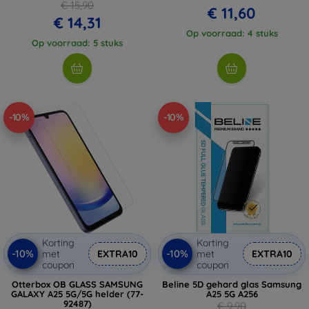
€ 15,90
€ 11,60
€ 14,31
Op voorraad: 4 stuks
Op voorraad: 5 stuks
-10%
-10%
Korting
Korting
-10%
-10%
met
EXTRA10
met
EXTRA10
coupon
coupon
Otterbox OB GLASS SAMSUNG
Beline 5D gehard glas Samsung
GALAXY A25 5G/5G helder (77-
A25 5G A256
92487)
€ 9,90