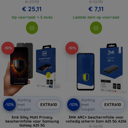
€ 27,90
€ 12,90
€ 25,11
€ 7,11
Op voorraad: > 5 stuks
Laatste item op voorraad
-10%
-10%
Korting
Korting
-10%
-10%
met
EXTRA10
met
EXTRA10
coupon
coupon
3mk Silky Matt Privacy
3MK ARC+ beschermfolie voor
beschermfolie voor Samsung
volledig scherm Sam A25 5G A256
Galaxy A25 5G
€ 12,90