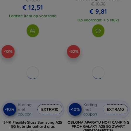
€ 10,90
€ 12,51
€ 9,81
Laatste item op voorraad
Op voorraad: > 5 stuks
-10%
-52%
Korting
Korting
-10%
-10%
met
EXTRA10
met
EXTRA10
coupon
coupon
3MK FlexibleGlass Samsung A25
OSŁONA APARATU HOFI CAMRING
5G hybride gehard glas
PRO+ GALAXY A25 5G ZWART
(5906203690213)