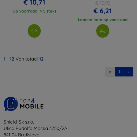
€ 10,71
€ 10,90
€ 6,21
Op voorraad: > 5 stuks
Laatste item op voorraad
1
-
12
Van totaal
12
.
«
1
»
Shield-Sk s.r.o.
Ulica Rudolfa Mocka 3750/2A
841 04 Bratislava