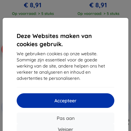
€ 8,91
€ 8,91
Op voorraad: > 5 stuks
Op voorraad: > 5 stuks
Deze Websites maken van
cookies gebruik.
-10%
-10%
We gebruiken cookies op onze website.
Sommige zijn essentieel voor de goede
werking van de site, andere helpen ons het
verkeer te analyseren en inhoud en
advertenties te personaliseren.
Accepteer
Korting
Korting
-10%
-10%
met
EXTRA10
met
EXTRA10
coupon
coupon
Pas aan
Beline Magnetische Boekhoes
TECH-PROTECT VELAR CAM+ hoes
Poco X6 zwart
voor XIAOMI REDMI NOTE 13 PRO
5G / POCO X6 5G zwart
Weiger
€ 9,90