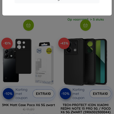
(5906302307647)
€ 8,91
€ 10,90
€ 9,81
Op voorraad: > 5 stuks
Op voorraad: > 5 stuks
-10%
-43%
Korting
Korting
-10%
-10%
met
EXTRA10
met
EXTRA10
coupon
coupon
3MK Matt Case Poco X6 5G zwart
TECH-PROTECT ICON XIAOMI
REDMI NOTE 13 PRO 5G / POCO
€ 11,89
X6 5G ZWART (5906302300044)