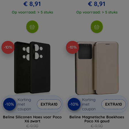
€ 8,91
€ 8,91
Op voorraad: > 5 stuks
Op voorraad: > 5 stuks
-10%
-10%
Korting
Korting
-10%
-10%
met
EXTRA10
met
EXTRA10
coupon
coupon
Beline Siliconen Hoes voor Poco
Beline Magnetische Boekhoes
X6 zwart
Poco X6 goud
€ 9,90
€ 9,90