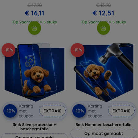
€ 17,90
€ 13,90
€ 16,11
€ 12,51
Op voorraad: > 5 stuks
Op voorraad: > 5 stuks
-10%
-10%
Korting
Korting
-10%
-10%
met
EXTRA10
met
EXTRA10
coupon
coupon
3mk Silverprotection+
3mk Hammer beschermfolie
beschermfolie
Op maat gemaakt
Op maat gemaakt