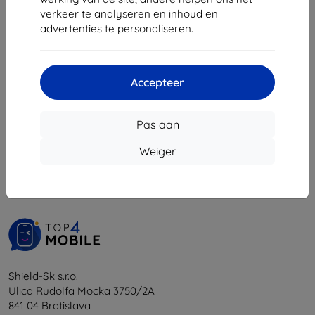
€ 25,89
verkeer te analyseren en inhoud en
€ 23,30
advertenties te personaliseren.
Op voorraad: > 5 stuks
Accepteer
Pas aan
1
-
5
Van totaal
5
.
Weiger
«
1
»
Shield-Sk s.r.o.
Ulica Rudolfa Mocka 3750/2A
841 04 Bratislava