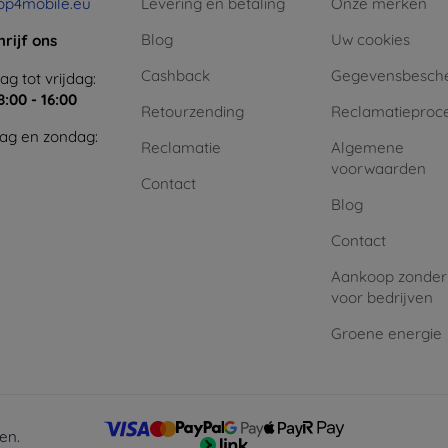
op4mobile.eu
Levering en betaling
Onze merken
Blog
Uw cookies
hrijf ons
Cashback
Gegevensbesch
g tot vrijdag:
8:00 - 16:00
Retourzending
Reclamatieproc
ag en zondag:
Reclamatie
Algemene
voorwaarden
Contact
Blog
Contact
Aankoop zonder
voor bedrijven
Groene energie
en.