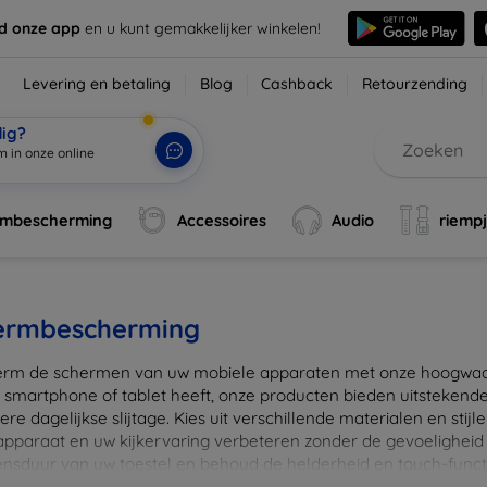
d onze app
en u kunt gemakkelijker winkelen!
Levering en betaling
Blog
Cashback
Retourzending
dig?
m i
|
rmbescherming
Accessoires
Audio
riemp
ermbescherming
rm de schermen van uw mobiele apparaten met onze hoogwaard
 smartphone of tablet heeft, onze producten bieden uitstekend
re dagelijkse slijtage. Kies uit verschillende materialen en stijl
 apparaat en uw kijkervaring verbeteren zonder de gevoeligheid
ensduur van uw toestel en behoud de helderheid en touch-funct
beschermers. Ontdek vandaag nog onze brede collectie en vin