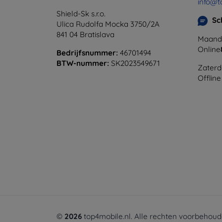
info@t
Shield-Sk s.r.o.
Sc
Ulica Rudolfa Mocka 3750/2A
841 04 Bratislava
Maanda
Online
Bedrijfsnummer:
46701494
BTW-nummer:
SK2023549671
Zaterd
Offline
©
2026
top4mobile.nl. Alle rechten voorbehoud