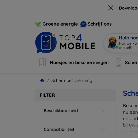
×
Downloa
Groene energie
Schrijf ons
Hulp no
Hoi, welko
Hoesjes en beschermingen
Sche
Schermbescherming
Sch
FILTER
Besche
Beschikbaarheid
nu een
en ande
bij uw
Compatibiliteit
de lev
scherm