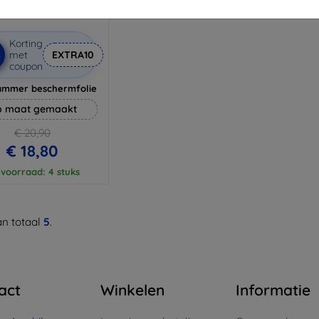
Korting
%
met
EXTRA10
coupon
ammer beschermfolie
 maat gemaakt
€ 20,90
€ 18,80
voorraad: 4 stuks
n totaal
5
.
act
Winkelen
Informatie