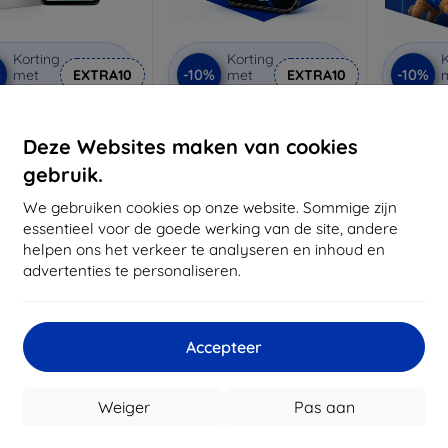
Korting
Korting
K
%
-10%
-10%
met
EXTRA10
met
EXTRA10
coupon
coupon
PROTECT GLASS FIT+
3mk Anti-Shock
3mk
KET VOOR MOTOROLA
beschermglas
be
Deze Websites maken van cookies
 G57 / G57 POWER /
7 POWER ZWARTE
Op maat gemaakt
Op m
gebruik.
(5906302340156)
€ 11,89
€ 17,90
€ 10,71
We gebruiken cookies op onze website. Sommige zijn
€ 16,11
€
essentieel voor de goede werking van de site, andere
te item op voorraad
helpen ons het verkeer te analyseren en inhoud en
Op voorraad: > 5 stuks
Op voor
advertenties te personaliseren.
Accepteer
Weiger
Pas aan