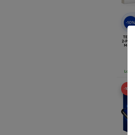
-10
TECH-
2-PAK
MOTO
G6
Laats
-10%