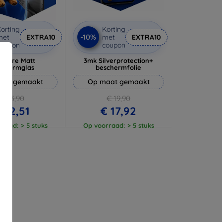
orting
Korting
-10%
met
EXTRA10
met
EXTRA10
coupon
coupon
 Pure Matt
3mk Silverprotection+
schermglas
beschermfolie
aat gemaakt
Op maat gemaakt
€ 13,90
€ 19,90
 12,51
€ 17,92
raad: > 5 stuks
Op voorraad: > 5 stuks