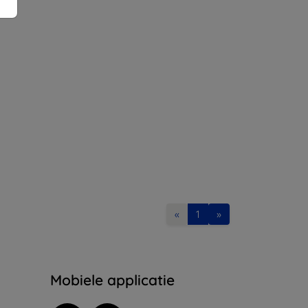
«
1
»
Mobiele applicatie