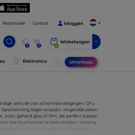
Reclamatie
Contact
Inloggen
Winkelwagen
0
0
0
jes
Elektronica
Uitverkoop
ige selectie van schermbeveiligingen. Of u
e bescherming tegen krassen, vingerafdrukken
en, zoals gehard glas of film, die perfect passen
 van het touchscreen te beïnvloeden. Verleng
ionaliteit met onze duurzame en betaalbare
d de perfecte bescherming voor uw apparaat!