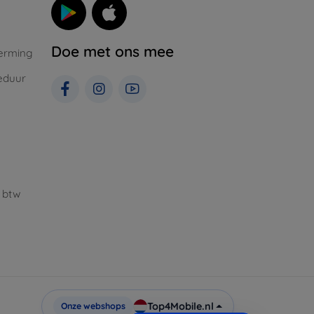
Doe met ons mee
erming
eduur
 btw
Top4Mobile.nl
Onze webshops