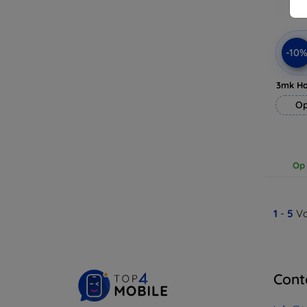
-10
3mk H
Op
Op 
1
-
5
Va
Cont