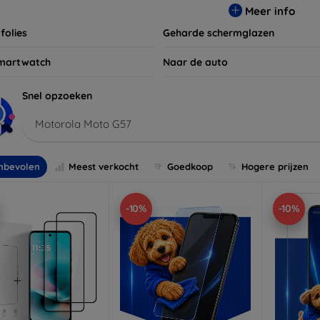
Meer info
folies
Geharde schermglazen
martwatch
Naar de auto
Snel opzoeken
Motorola Moto G57
nbevolen
Meest verkocht
Goedkoop
Hogere prijzen
-10%
-10%