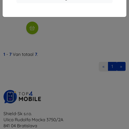
€ 9,81
Op voorraad: > 5 stuks
1
-
7
Van totaal
7
.
«
1
»
Shield-Sk s.r.o.
Ulica Rudolfa Mocka 3750/2A
841 04 Bratislava