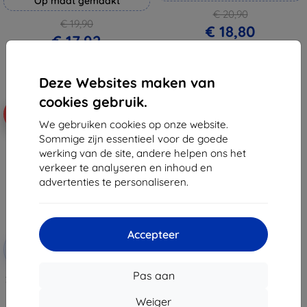
Op maat gemaakt
€ 20,90
€ 19,90
€ 18,80
€ 17,92
Op voorraad: 4 stuks
Op voorraad: > 5 stuks
Deze Websites maken van
cookies gebruik.
-10%
We gebruiken cookies op onze website.
Sommige zijn essentieel voor de goede
werking van de site, andere helpen ons het
verkeer te analyseren en inhoud en
advertenties te personaliseren.
Accepteer
Korting
-10%
met
EXTRA10
coupon
Pas aan
3mk Lens Protection Hybrid Lens
Glass voor Sony Xperia 1 VIII
Weiger
€ 10,90