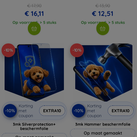
€ 17,90
€ 13,90
€ 16,11
€ 12,51
Op voorraad: > 5 stuks
Op voorraad: > 5 stuks
-10%
-10%
Korting
Korting
-10%
-10%
met
EXTRA10
met
EXTRA10
coupon
coupon
3mk Silverprotection+
3mk Hammer beschermfolie
beschermfolie
Op maat gemaakt