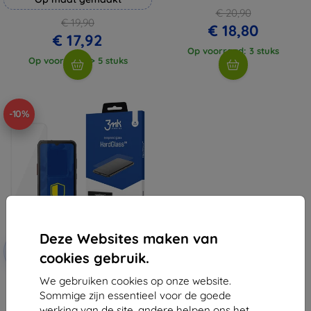
€ 20,90
€ 19,90
€ 18,80
€ 17,92
Op voorraad: 3 stuks
Op voorraad: > 5 stuks
-10%
Deze Websites maken van
Korting
-10%
met
EXTRA10
cookies gebruik.
coupon
We gebruiken cookies op onze website.
3MK HardGlass gehard
beschermglas voor Samsung
Sommige zijn essentieel voor de goede
Galaxy XCover 8
werking van de site, andere helpen ons het