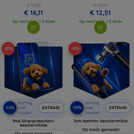
€ 17,90
€ 13,90
€ 16,11
€ 12,51
Op voorraad: > 5 stuks
Op voorraad: > 5 stuks
-10%
-10%
Korting
Korting
-10%
-10%
met
EXTRA10
met
EXTRA10
coupon
coupon
3mk Silverprotection+
3mk Hammer beschermfolie
beschermfolie
Op maat gemaakt
Op maat gemaakt