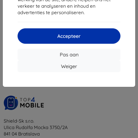
€ 10,90
verkeer te analyseren en inhoud en
€ 9,81
advertenties te personaliseren.
Op voorraad: > 5 stuks
Accepteer
Pas aan
1
-
5
Van totaal
5
.
Weiger
«
1
»
Shield-Sk s.r.o.
Ulica Rudolfa Mocka 3750/2A
841 04 Bratislava