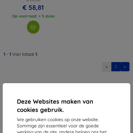
€ 58,81
Op voorraad: > 5 stuks
1
-
1
Van totaal
1
.
«
1
»
Deze Websites maken van
cookies gebruik.
Shield-Sk s.r.o.
We gebruiken cookies op onze website.
Ulica Rudolfa Mocka 3750/2A
Sommige zijn essentieel voor de goede
841 04 Bratislava
werking van de site, andere helpen ons het