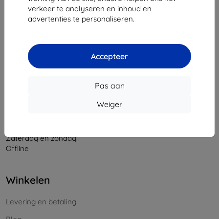
verkeer te analyseren en inhoud en
Bedrijfsnummer:
46701494
advertenties te personaliseren.
BTW-nummer:
SK2023549671
Contact
Accepteer
info@top4mobile.eu
Pas aan
Schrijf ons
Weiger
Maandag tot vrijdag:
Online
8:00 - 16:00
Zaterdag en zondag:
Offline
Winkelen
Levering en betaling