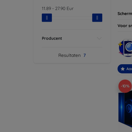
11.89
-
27.90
Eur
Scherm
Voor s
Producent
Resultaten
7
Aa
-10%