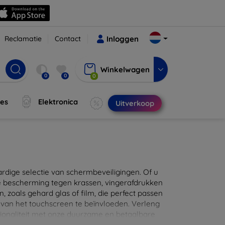
Reclamatie
Contact
Inloggen
Winkelwagen
0
0
0
jes
Elektronica
Uitverkoop
ige selectie van schermbeveiligingen. Of u
e bescherming tegen krassen, vingerafdrukken
en, zoals gehard glas of film, die perfect passen
 van het touchscreen te beïnvloeden. Verleng
ionaliteit met onze duurzame en betaalbare
d de perfecte bescherming voor uw apparaat!