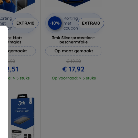
orting
Korting
-10%
met
EXTRA10
met
EXTRA10
coupon
coupon
 Pure Matt
3mk Silverprotection+
schermglas
beschermfolie
aat gemaakt
Op maat gemaakt
€ 13,90
€ 19,90
 12,51
€ 17,92
raad: > 5 stuks
Op voorraad: > 5 stuks