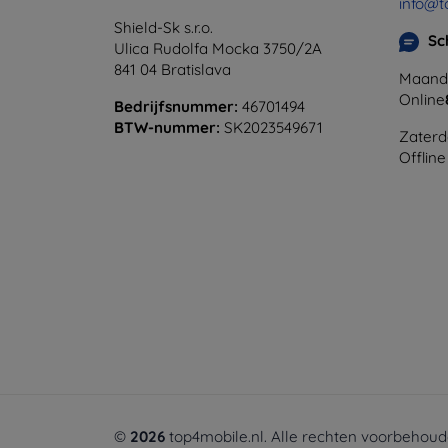
info@t
Shield-Sk s.r.o.
Sc
Ulica Rudolfa Mocka 3750/2A
841 04 Bratislava
Maanda
Online
Bedrijfsnummer:
46701494
BTW-nummer:
SK2023549671
Zaterd
Offline
©
2026
top4mobile.nl. Alle rechten voorbehoud