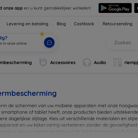
d onze app
en u kunt gemakkelijker winkelen!
Levering en betaling
Blog
Cashback
Retourzending
dig?
m in onze online win
|
rmbescherming
Accessoires
Audio
riemp
ermbescherming
rm de schermen van uw mobiele apparaten met onze hoogwaard
 smartphone of tablet heeft, onze producten bieden uitstekend
re dagelijkse slijtage. Kies uit verschillende materialen en stijl
 apparaat en uw kijkervaring verbeteren zonder de gevoeligheid
ensduur van uw toestel en behoud de helderheid en touch-funct
beschermers. Ontdek vandaag nog onze brede collectie en vin