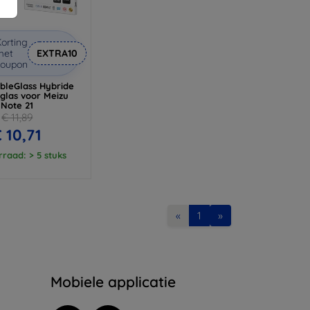
orting
met
EXTRA10
coupon
ibleGlass Hybride
glas voor Meizu
Note 21
€ 11,89
 10,71
raad: > 5 stuks
«
1
»
Mobiele applicatie