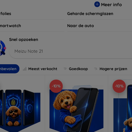
Meer info
folies
Geharde schermglazen
martwatch
Naar de auto
Snel opzoeken
Meizu Note 21
nbevolen
Meest verkocht
Goedkoop
Hogere prijzen
-10%
-10%