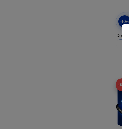
-10
3mk P
Op
Op 
-10%