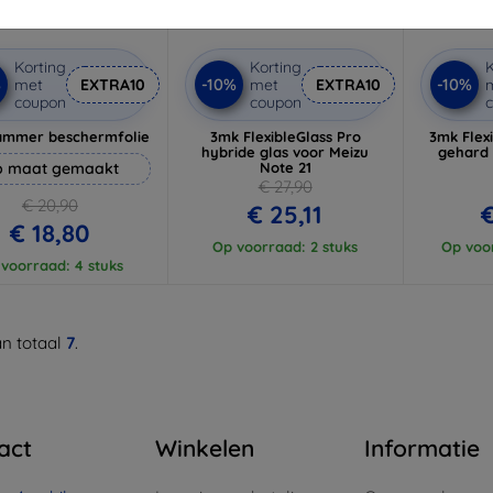
Korting
Korting
K
%
-10%
-10%
met
EXTRA10
met
EXTRA10
coupon
coupon
ammer beschermfolie
3mk FlexibleGlass Pro
3mk Flex
hybride glas voor Meizu
gehard 
 maat gemaakt
Note 21
€ 27,90
€ 20,90
€ 25,11
€
€ 18,80
Op voorraad: 2 stuks
Op voor
voorraad: 4 stuks
n totaal
7
.
act
Winkelen
Informatie