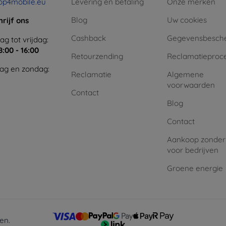
op4mobile.eu
Levering en betaling
Onze merken
Blog
Uw cookies
hrijf ons
Cashback
Gegevensbesch
g tot vrijdag:
8:00 - 16:00
Retourzending
Reclamatieproc
ag en zondag:
Reclamatie
Algemene
voorwaarden
Contact
Blog
Contact
Aankoop zonder
voor bedrijven
Groene energie
en.