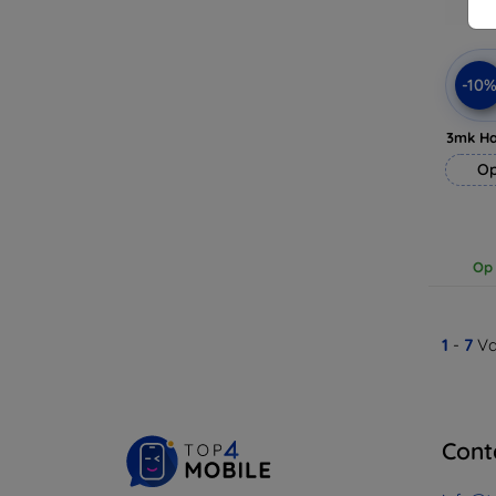
-10
3mk H
Op
Op 
1
-
7
Va
Cont