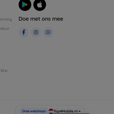
Doe met ons mee
erming
eduur
 btw
Top4Mobile.nl
Onze webshops