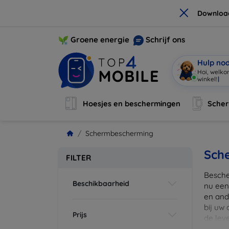
×
Downloa
Groene energie
Schrijf ons
Hulp no
Hoi, welko
Hoesjes en beschermingen
Sche
Schermbescherming
Sch
FILTER
Besche
Beschikbaarheid
nu een
en ande
bij uw
Prijs
de lev
scherm