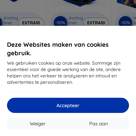
Korting
Korting
K
%
-10%
-10%
met
EXTRA10
met
EXTRA10
coupon
coupon
rivacy beschermglas
3mk Anti-Shock
3mk
beschermglas
be
Deze Websites maken van cookies
 maat gemaakt
Op maat gemaakt
Op m
gebruik.
€ 21,90
€ 17,90
€ 19,71
We gebruiken cookies op onze website. Sommige zijn
€ 16,11
€
essentieel voor de goede werking van de site, andere
voorraad: 3 stuks
helpen ons het verkeer te analyseren en inhoud en
Op voorraad: > 5 stuks
Op voor
advertenties te personaliseren.
-10%
-10%
Accepteer
Weiger
Pas aan