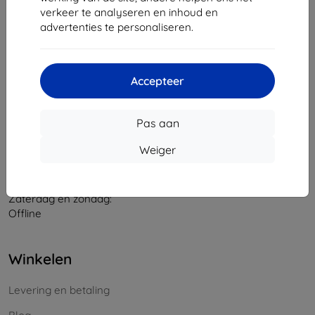
verkeer te analyseren en inhoud en
Bedrijfsnummer:
46701494
advertenties te personaliseren.
BTW-nummer:
SK2023549671
Contact
Accepteer
info@top4mobile.eu
Pas aan
Schrijf ons
Weiger
Maandag tot vrijdag:
Online
8:00 - 16:00
Zaterdag en zondag:
Offline
Winkelen
Levering en betaling