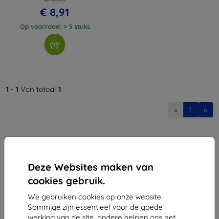
€ 8,91
Op voorraad: > 5 stuks
1
-
1
Van totaal
1
.
«
1
»
Deze Websites maken van
cookies gebruik.
Shield-Sk s.r.o.
We gebruiken cookies op onze website.
Ulica Rudolfa Mocka 3750/2A
Sommige zijn essentieel voor de goede
841 04 Bratislava
werking van de site, andere helpen ons het