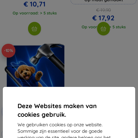
€ 10,71
€ 19,90
Op voorraad: > 5 stuks
€ 17,92
Op voorraad: > 5 stuks
-10%
Deze Websites maken van
Korting
-10%
met
EXTRA10
cookies gebruik.
coupon
We gebruiken cookies op onze website.
3mk Hammer beschermfolie
Sommige zijn essentieel voor de goede
Op maat gemaakt
werking van de site, andere helpen ons het