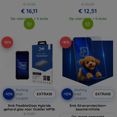
€ 17,90
€ 13,90
€ 16,11
€ 12,51
Op voorraad: > 5 stuks
Op voorraad: > 5 stuks
-10%
-10%
Korting
Korting
-10%
-10%
met
EXTRA10
met
EXTRA10
coupon
coupon
3mk FlexibleGlass Hybride
3mk Silverprotection+
gehard glas voor Oukitel WP36
beschermfolie
€ 11,89
Op maat gemaakt