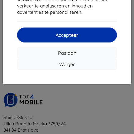
verkeer te analyseren en inhoud en
€ 20,90
advertenties te personaliseren.
€ 18,80
Op voorraad: 3 stuks
Accepteer
Pas aan
1
-
5
Van totaal
5
.
Weiger
«
1
»
Shield-Sk s.r.o.
Ulica Rudolfa Mocka 3750/2A
841 04 Bratislava