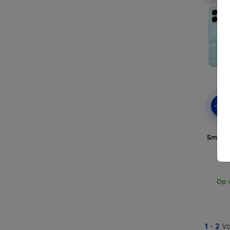
-10
Smart
Op v
1
-
2
Va