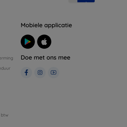
Mobiele applicatie
Doe met ons mee
erming
eduur
 btw