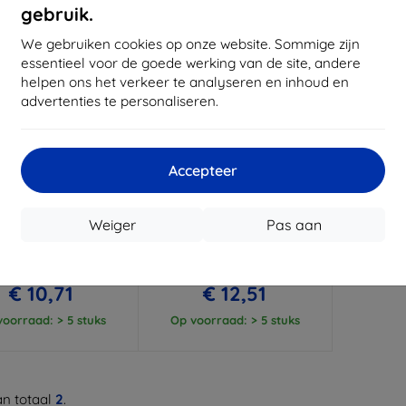
gebruik.
We gebruiken cookies op onze website. Sommige zijn
essentieel voor de goede werking van de site, andere
helpen ons het verkeer te analyseren en inhoud en
advertenties te personaliseren.
Accepteer
Korting
Korting
%
-10%
met
EXTRA10
met
EXTRA10
coupon
coupon
Weiger
Pas aan
3mk Clear Case
3mk Armor Case hoesje
phonehoes voor Oppo
voor smartphone voor Oppo
A6X 5G
A6 4G/ A6K 4G / A6X 5G
€ 11,89
€ 13,90
€ 10,71
€ 12,51
oorraad: > 5 stuks
Op voorraad: > 5 stuks
n totaal
2
.