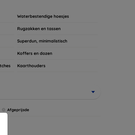
ires te kijken voor een complete bescherming
et verdient!
Waterbestendige hoesjes
Rugzakken en tassen
Superdun, minimalistisch
Koffers en dozen
tches
Kaarthouders
Afgeprijsde