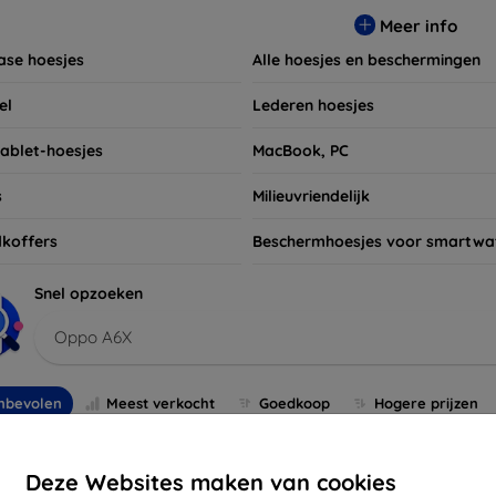
t niet om ook naar onze schermbeschermers en andere accesso
Meer info
 apparaten. Shop nu en geef uw apparaat de bescherming die h
ase hoesjes
Alle hoesjes en beschermingen
el
Lederen hoesjes
tablet-hoesjes
MacBook, PC
s
Milieuvriendelijk
koffers
Beschermhoesjes voor smartwa
Snel opzoeken
Oppo A6X
nbevolen
Meest verkocht
Goedkoop
Hogere prijzen
-10%
Deze Websites maken van cookies