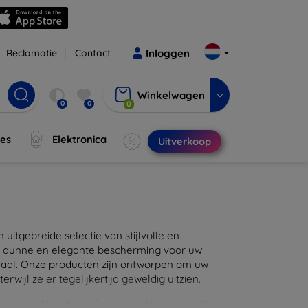
Reclamatie
Contact
Inloggen
Winkelwagen
0
0
0
jes
Elektronica
Uitverkoop
itgebreide selectie van stijlvolle en
en dunne en elegante bescherming voor uw
maal. Onze producten zijn ontworpen om uw
wijl ze er tegelijkertijd geweldig uitzien.
eer, en kies de perfecte match voor uw stijl.