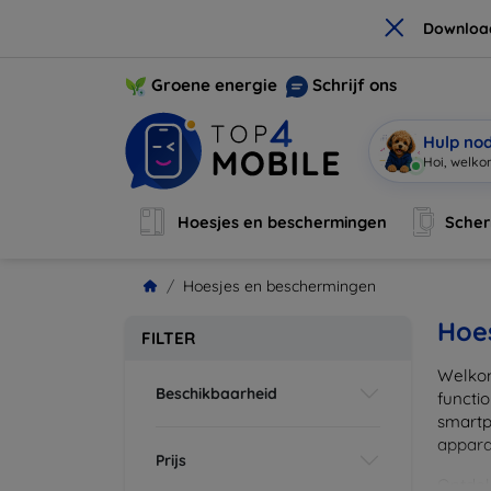
×
Downloa
Groene energie
Schrijf ons
Hulp no
I
|
Hoesjes en beschermingen
Sche
Hoesjes en beschermingen
Hoe
FILTER
Welkom
Beschikbaarheid
functi
smartp
apparat
Prijs
Ontdek 