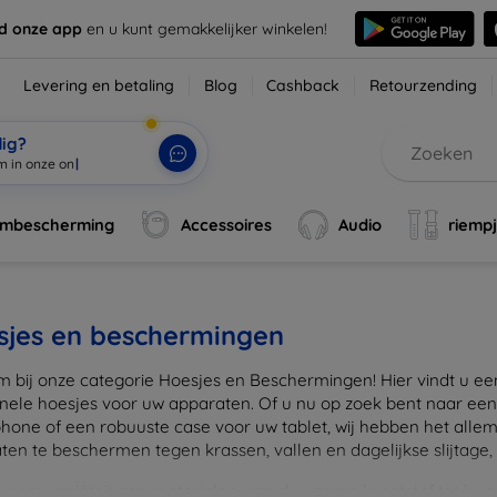
d onze app
en u kunt gemakkelijker winkelen!
Levering en betaling
Blog
Cashback
Retourzending
dig?
rmbescherming
Accessoires
Audio
riemp
sjes en beschermingen
 bij onze categorie Hoesjes en Beschermingen! Hier vindt u een u
onele hoesjes voor uw apparaten. Of u nu op zoek bent naar e
hone of een robuuste case voor uw tablet, wij hebben het alle
en te beschermen tegen krassen, vallen en dagelijkse slijtage, ter
onze variëteit aan materialen, van duurzaam kunststof tot luxe l