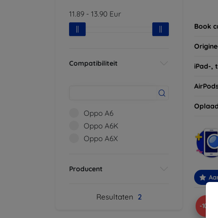
Vergee
11.89
-
13.90
Eur
van uw
Book c
Origine
Compatibiliteit
iPad-, 
AirPod
Oplaad
Oppo A6
Oppo A6K
Oppo A6X
Producent
Aa
Resultaten
2
-10%