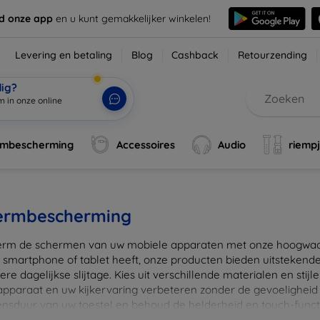
d onze app
en u kunt gemakkelijker winkelen!
Levering en betaling
Blog
Cashback
Retourzending
dig?
m in onze online
rmbescherming
Accessoires
Audio
riemp
ermbescherming
rm de schermen van uw mobiele apparaten met onze hoogwaard
 smartphone of tablet heeft, onze producten bieden uitstekend
re dagelijkse slijtage. Kies uit verschillende materialen en stijl
 apparaat en uw kijkervaring verbeteren zonder de gevoeligheid
ensduur van uw toestel en behoud de helderheid en touch-funct
beschermers. Ontdek vandaag nog onze brede collectie en vin