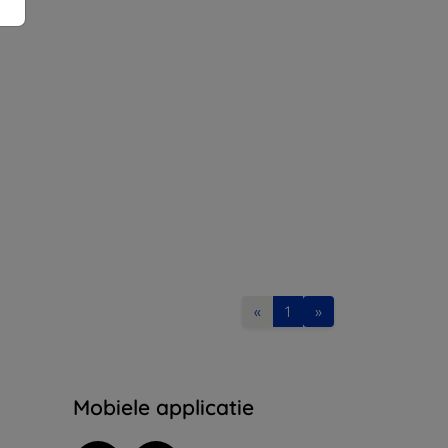
«
1
»
Mobiele applicatie