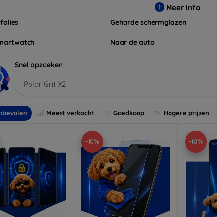
Meer info
folies
Geharde schermglazen
martwatch
Naar de auto
Snel opzoeken
Polar Grit X2
nbevolen
Meest verkocht
Goedkoop
Hogere prijzen
-10%
-10%