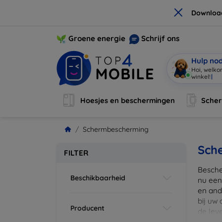
×
Downloa
Groene energie
Schrijf ons
Hulp no
Hoi, welko
winkel!
|
Hoesjes en beschermingen
Sche
Schermbescherming
Sch
FILTER
Besche
Beschikbaarheid
nu een
en ande
bij uw
Producent
de lev
scherm