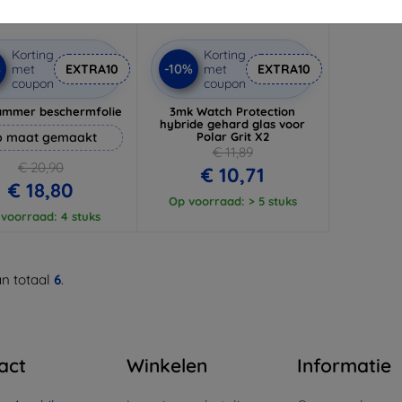
Korting
Korting
%
-10%
met
EXTRA10
met
EXTRA10
coupon
coupon
ammer beschermfolie
3mk Watch Protection
hybride gehard glas voor
 maat gemaakt
Polar Grit X2
€ 11,89
€ 20,90
€ 10,71
€ 18,80
Op voorraad: > 5 stuks
voorraad: 4 stuks
n totaal
6
.
act
Winkelen
Informatie