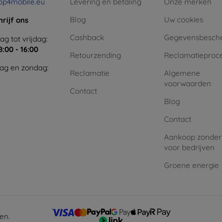
op4mobile.eu
Levering en betaling
Onze merken
Blog
Uw cookies
hrijf ons
Cashback
Gegevensbesch
g tot vrijdag:
8:00 - 16:00
Retourzending
Reclamatieproc
ag en zondag:
Reclamatie
Algemene
voorwaarden
Contact
Blog
Contact
Aankoop zonder
voor bedrijven
Groene energie
en.