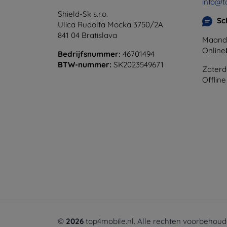
info@t
Shield-Sk s.r.o.
Sc
Ulica Rudolfa Mocka 3750/2A
841 04 Bratislava
Maanda
Online
Bedrijfsnummer:
46701494
BTW-nummer:
SK2023549671
Zaterd
Offline
©
2026
top4mobile.nl. Alle rechten voorbehoud