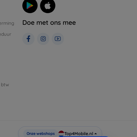
Doe met ons mee
erming
eduur
 btw
Top4Mobile.nl
Onze webshops