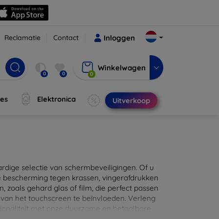
Reclamatie
Contact
Inloggen
Winkelwagen
0
0
0
jes
Elektronica
Uitverkoop
ige selectie van schermbeveiligingen. Of u
e bescherming tegen krassen, vingerafdrukken
en, zoals gehard glas of film, die perfect passen
 van het touchscreen te beïnvloeden. Verleng
ionaliteit met onze duurzame en betaalbare
d de perfecte bescherming voor uw apparaat!