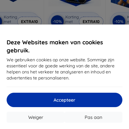
Korting
Korting
K
%
-10%
-10%
met
EXTRA10
met
EXTRA10
coupon
coupon
rivacy beschermglas
3mk Anti-Shock
3mk
beschermglas
be
Deze Websites maken van cookies
 maat gemaakt
Op maat gemaakt
Op m
gebruik.
€ 21,90
€ 17,90
€ 19,71
We gebruiken cookies op onze website. Sommige zijn
€ 16,11
€
essentieel voor de goede werking van de site, andere
voorraad: 3 stuks
helpen ons het verkeer te analyseren en inhoud en
Op voorraad: > 5 stuks
Op voor
advertenties te personaliseren.
-10%
Accepteer
Weiger
Pas aan