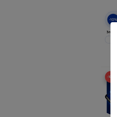
-10
3mk P
Op
Op 
-10%