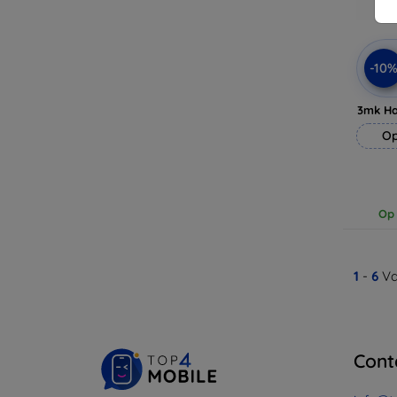
-10
3mk H
Op
Op 
1
-
6
Va
Cont