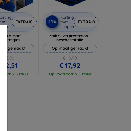
orting
Korting
-10%
met
EXTRA10
met
EXTRA10
coupon
coupon
 Pure Matt
3mk Silverprotection+
schermglas
beschermfolie
aat gemaakt
Op maat gemaakt
€ 13,90
€ 19,90
 12,51
€ 17,92
raad: > 5 stuks
Op voorraad: > 5 stuks