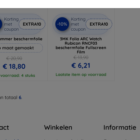
Korting
Korting
%
-10%
met
EXTRA10
met
EXTRA10
coupon
coupon
ammer beschermfolie
3MK Folia ARC Watch
Rubicon RNCF03
 maat gemaakt
beschermfolie Fullscreen
Film
€ 13,90
€ 20,90
€ 6,21
€ 18,80
Laatste item op voorraad
voorraad: 4 stuks
n totaal
6
.
act
Winkelen
Informatie