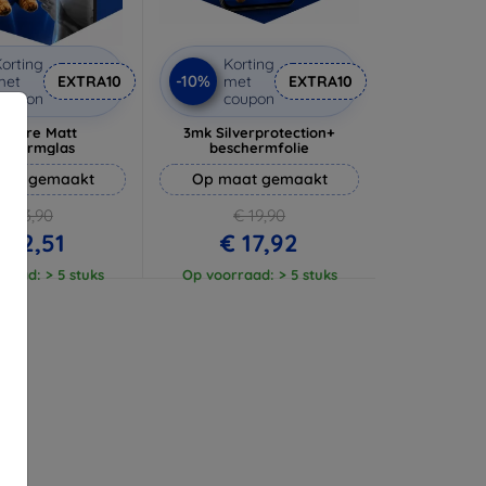
orting
Korting
-10%
met
EXTRA10
met
EXTRA10
coupon
coupon
 Pure Matt
3mk Silverprotection+
schermglas
beschermfolie
aat gemaakt
Op maat gemaakt
€ 13,90
€ 19,90
 12,51
€ 17,92
raad: > 5 stuks
Op voorraad: > 5 stuks