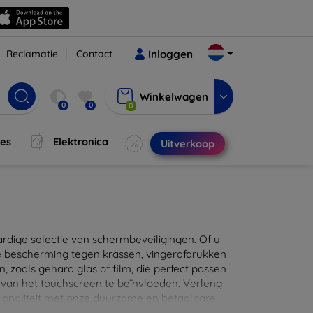
Reclamatie
Contact
Inloggen
Winkelwagen
0
0
0
jes
Elektronica
Uitverkoop
ige selectie van schermbeveiligingen. Of u
e bescherming tegen krassen, vingerafdrukken
en, zoals gehard glas of film, die perfect passen
 van het touchscreen te beïnvloeden. Verleng
ionaliteit met onze duurzame en betaalbare
d de perfecte bescherming voor uw apparaat!