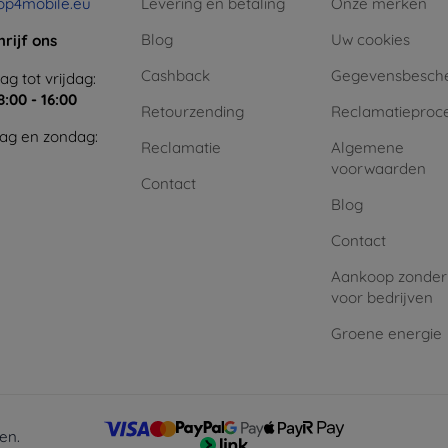
op4mobile.eu
Levering en betaling
Onze merken
Blog
Uw cookies
hrijf ons
Cashback
Gegevensbesch
g tot vrijdag:
8:00 - 16:00
Retourzending
Reclamatieproc
ag en zondag:
Reclamatie
Algemene
voorwaarden
Contact
Blog
Contact
Aankoop zonder
voor bedrijven
Groene energie
en.