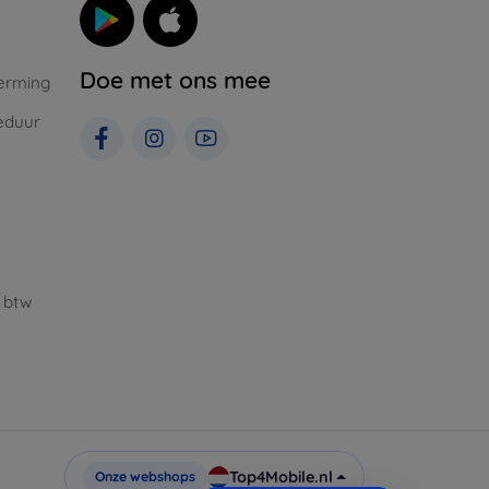
Doe met ons mee
erming
eduur
 btw
Top4Mobile.nl
Onze webshops