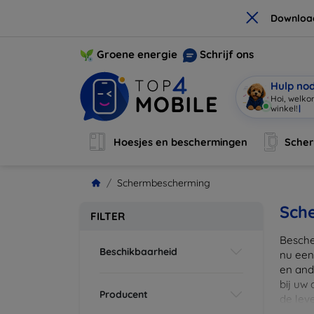
×
Downloa
Groene energie
Schrijf ons
Hulp no
Hoi, welko
Hoesjes en beschermingen
Sche
Schermbescherming
Sch
FILTER
Besche
Beschikbaarheid
nu een
en ande
bij uw
Producent
de lev
scherm