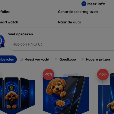
Meer info
folies
Geharde schermglazen
martwatch
Naar de auto
Snel opzoeken
Rubicon RNCF03
nbevolen
Meest verkocht
Goedkoop
Hogere prijzen
-10%
-10%