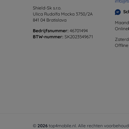
info@t
Shield-Sk s.r.o.
Sc
Ulica Rudolfa Mocka 3750/2A
841 04 Bratislava
Maanda
Online
Bedrijfsnummer:
46701494
BTW-nummer:
SK2023549671
Zaterd
Offline
©
2026
top4mobile.nl. Alle rechten voorbehoud