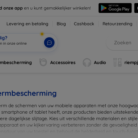
d onze app
en u kunt gemakkelijker winkelen!
Levering en betaling
Blog
Cashback
Retourzending
dig?
m in onze onl
|
rmbescherming
Accessoires
Audio
riemp
ermbescherming
rm de schermen van uw mobiele apparaten met onze hoogwaard
 smartphone of tablet heeft, onze producten bieden uitstekend
re dagelijkse slijtage. Kies uit verschillende materialen en stijl
 apparaat en uw kijkervaring verbeteren zonder de gevoeligheid
ensduur van uw toestel en behoud de helderheid en touch-funct
beschermers. Ontdek vandaag nog onze brede collectie en vin