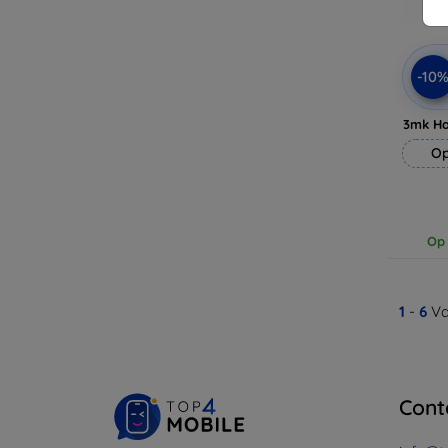
-10
3mk H
Op
Op 
1
-
6
Va
Cont