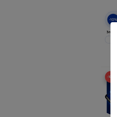
-10
3mk P
Op
Op 
-10%