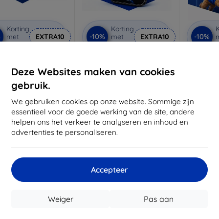
Korting
Korting
K
%
-10%
-10%
met
EXTRA10
met
EXTRA10
coupon
coupon
rivacy beschermglas
3mk Anti-Shock
3mk
beschermglas
be
Deze Websites maken van cookies
 maat gemaakt
Op maat gemaakt
Op m
gebruik.
€ 21,90
€ 17,90
€ 19,71
We gebruiken cookies op onze website. Sommige zijn
€ 16,11
€
essentieel voor de goede werking van de site, andere
voorraad: 2 stuks
helpen ons het verkeer te analyseren en inhoud en
Op voorraad: > 5 stuks
Op voor
advertenties te personaliseren.
-55%
Accepteer
Weiger
Pas aan