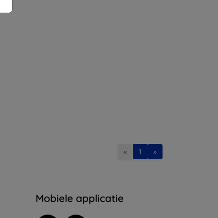
«
1
»
Mobiele applicatie