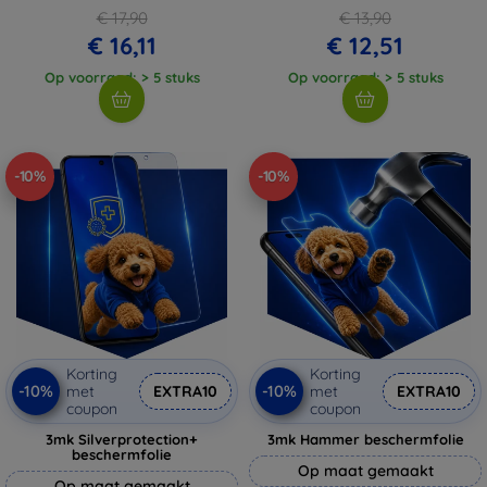
€ 17,90
€ 13,90
€ 16,11
€ 12,51
Op voorraad: > 5 stuks
Op voorraad: > 5 stuks
-10%
-10%
Korting
Korting
-10%
-10%
met
EXTRA10
met
EXTRA10
coupon
coupon
3mk Silverprotection+
3mk Hammer beschermfolie
beschermfolie
Op maat gemaakt
Op maat gemaakt