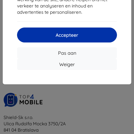
€ 10,71
verkeer te analyseren en inhoud en
advertenties te personaliseren.
Op voorraad: > 5 stuks
Accepteer
Pas aan
1
-
5
Van totaal
5
.
Weiger
«
1
»
Shield-Sk s.r.o.
Ulica Rudolfa Mocka 3750/2A
841 04 Bratislava