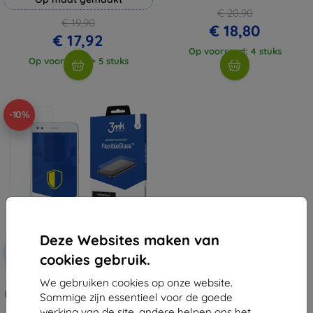
€ 20,90
€ 19,90
€ 18,80
€ 17,92
Op voorraad: 4 stuks
Op voorraad: > 5 stuks
-10%
Deze Websites maken van
Korting
-10%
met
EXTRA10
cookies gebruik.
coupon
We gebruiken cookies op onze website.
3MK FlexibleGlass Huawei P9 Lite
Mini hybride glas (5901571120973)
Sommige zijn essentieel voor de goede
€ 11,89
werking van de site, andere helpen ons het