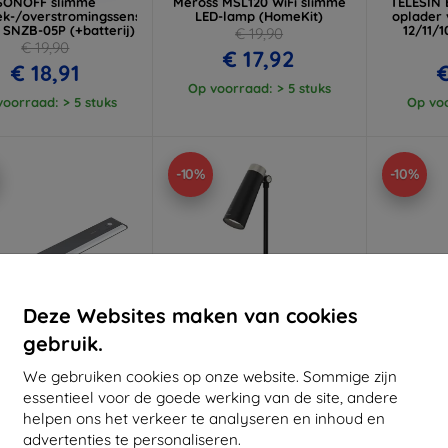
SONOFF slimme
Meross MSL120 WiFi slimme
TELESIN 
ek-/overstromingssensor
LED-lamp (HomeKit)
oplader
 SNZB-05P (+batterij)
12/11/1
€ 19,90
€ 19,90
€ 17,92
€ 18,91
€
Op voorraad: > 5 stuks
oorraad: > 5 stuks
Op voo
-10%
-10%
Deze Websites maken van cookies
gebruik.
We gebruiken cookies op onze website. Sommige zijn
Korting
Korting
K
essentieel voor de goede werking van de site, andere
%
-10%
-10%
met
EXTRA10
met
EXTRA10
helpen ons het verkeer te analyseren en inhoud en
coupon
coupon
advertenties te personaliseren.