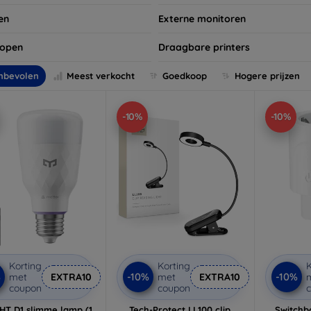
en
Externe monitoren
copen
Draagbare printers
nbevolen
Meest verkocht
Goedkoop
Hogere prijzen
-10%
-10%
Korting
Korting
K
%
-10%
-10%
met
EXTRA10
met
EXTRA10
coupon
coupon
HT D1 slimme lamp (1
Tech-Protect LL100 clip
Switchbo