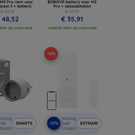
3 Pro riem voor
BOBOVR batterij voor M2
uest 3 + batterij
Pro + oplaadstation
€ 53,91
€ 39,91
 48,52
€ 35,91
item op voorraad
Laatste item op voorraad
-10%
orting
Korting
-10%
met
SMART5
met
EXTRA10
coupon
coupon