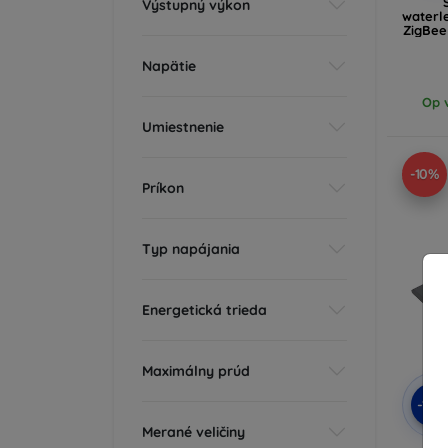
Výstupný výkon
waterl
ZigBee
Napätie
Op v
Umiestnenie
-10%
Príkon
Typ napájania
Energetická trieda
Maximálny prúd
-10
Merané veličiny