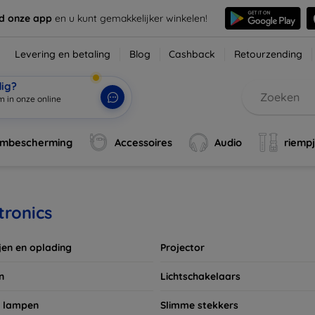
d onze app
en u kunt gemakkelijker winkelen!
Levering en betaling
Blog
Cashback
Retourzending
dig?
rmbescherming
Accessoires
Audio
riemp
tronics
jen en oplading
Projector
n
Lichtschakelaars
 lampen
Slimme stekkers