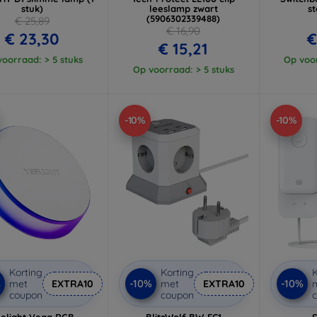
stuk)
leeslamp zwart
s
(5906302339488)
€ 25,89
€ 16,90
€ 23,30
€
€ 15,21
oorraad: > 5 stuks
Op voor
Op voorraad: > 5 stuks
-10%
-10%
Korting
Korting
K
%
-10%
-10%
met
EXTRA10
met
EXTRA10
coupon
coupon
elight Vega RGB
BlitzWolf BW-EC1