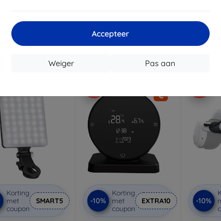
elight ultradunne
Yeelight 4-in-1 oplaadbare
Yeelight
ingssensor voor kast
bureaulamp
kast 40 
A30
€ 24,90
€ 21,90
€ 22,41
Accepteer
€ 19,71
Op voorraad: > 5 stuks
Op voor
oorraad: > 5 stuks
Weiger
Pas aan
-10%
-10%
Korting
Korting
K
-10%
-10%
met
SMART5
met
EXTRA10
coupon
coupon