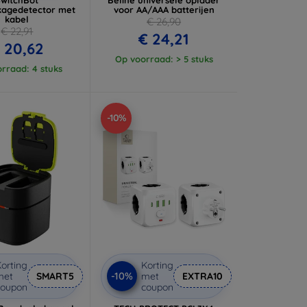
kagedetector met
voor AA/AAA batterijen
kabel
€ 26,90
€ 22,91
€ 24,21
 20,62
Op voorraad: > 5 stuks
rraad: 4 stuks
-10%
orting
Korting
-10%
met
SMART5
met
EXTRA10
coupon
coupon