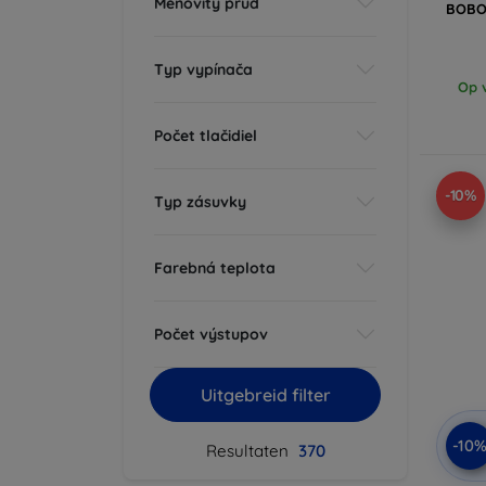
Menovitý prúd
BOBOV
Typ vypínača
Op v
Počet tlačidiel
-10%
Typ zásuvky
Farebná teplota
Počet výstupov
Uitgebreid filter
-10
Resultaten
370