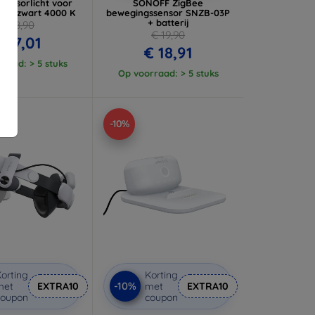
 sensorlicht voor
SONOFF ZigBee
cm - zwart 4000 K
bewegingssensor SNZB-03P
+ batterij
€ 18,90
€ 19,90
€ 17,01
€ 18,91
raad: > 5 stuks
Op voorraad: > 5 stuks
-10%
orting
Korting
-10%
met
EXTRA10
met
EXTRA10
coupon
coupon