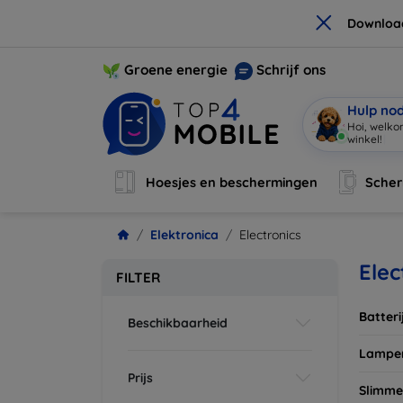
×
Downloa
Groene energie
Schrijf ons
Hulp no
Ik be
|
Hoesjes en beschermingen
Sche
Elektronica
Electronics
Elec
FILTER
Batteri
Beschikbaarheid
Lampe
Prijs
Slimme