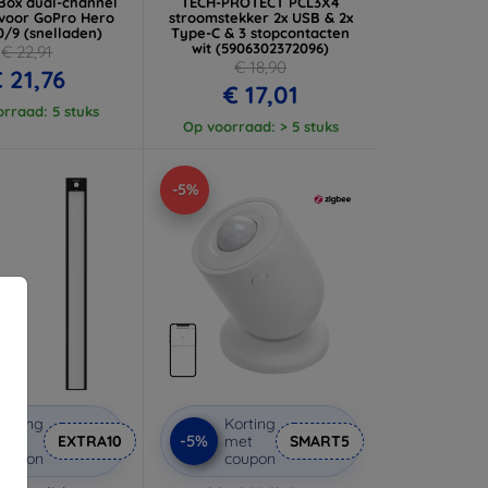
Box dual-channel
TECH-PROTECT PCL3X4
 voor GoPro Hero
stroomstekker 2x USB & 2x
0/9 (snelladen)
Type-C & 3 stopcontacten
wit (5906302372096)
€ 22,91
€ 18,90
 21,76
€ 17,01
rraad: 5 stuks
Op voorraad: > 5 stuks
-5%
orting
Korting
-5%
met
EXTRA10
met
SMART5
coupon
coupon