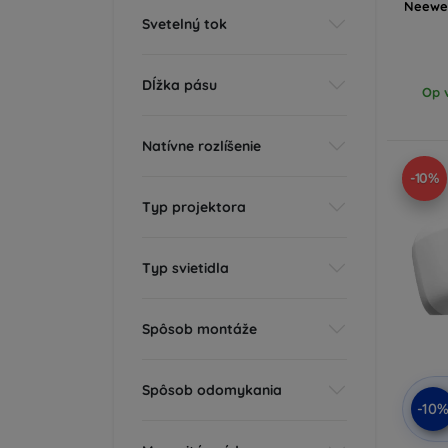
Neewer
Svetelný tok
Dĺžka pásu
Op v
Natívne rozlíšenie
-10%
Typ projektora
Typ svietidla
Spôsob montáže
Spôsob odomykania
-10