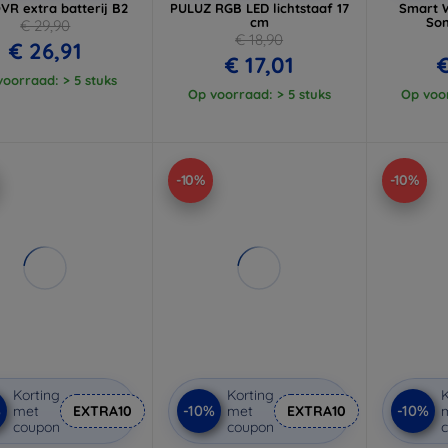
R extra batterij B2
PULUZ RGB LED lichtstaaf 17
Smart W
cm
Son
€ 29,90
€ 18,90
€ 26,91
€ 17,01
€
oorraad: > 5 stuks
Op voorraad: > 5 stuks
Op voor
-10%
-10%
Korting
Korting
K
%
-10%
-10%
met
EXTRA10
met
EXTRA10
coupon
coupon