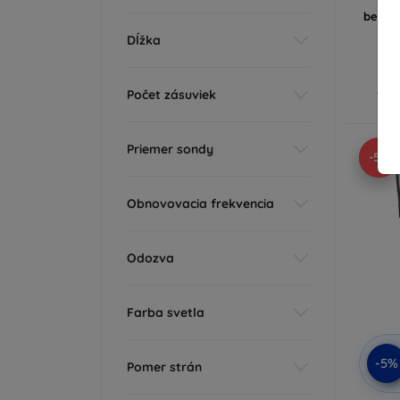
Ye
beweg
Dĺžka
Op v
Počet zásuviek
Priemer sondy
-5%
Obnovovacia frekvencia
Odozva
Farba svetla
-5%
Pomer strán