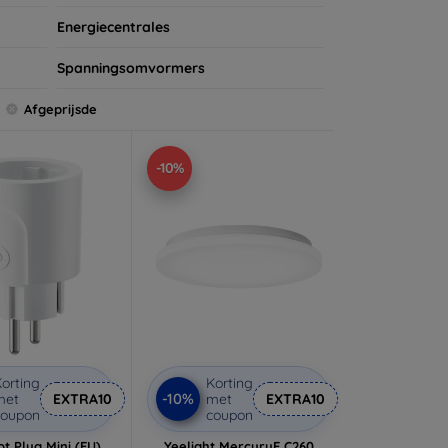
Energiecentrales
Spanningsomvormers
Afgeprijsde
-10%
orting
Korting
-10%
met
EXTRA10
met
EXTRA10
coupon
coupon
t Plug Mini (EU)
Yeelight MercuryE C260