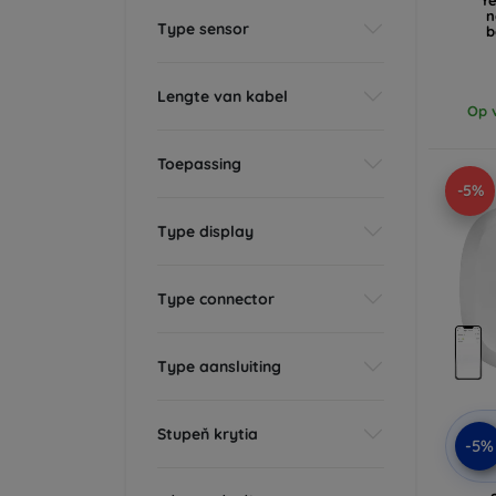
n
Type sensor
b
Lengte van kabel
Op v
Toepassing
-5%
Type display
Type connector
Type aansluiting
Stupeň krytia
-5%