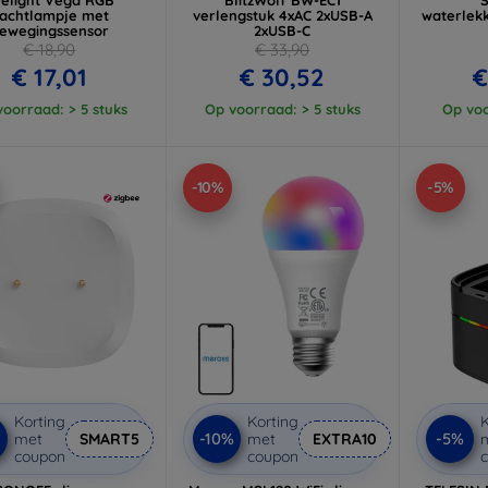
achtlampje met
verlengstuk 4xAC 2xUSB-A
waterlek
ewegingssensor
2xUSB-C
€ 18,90
€ 33,90
€ 17,01
€ 30,52
€
oorraad: > 5 stuks
Op voorraad: > 5 stuks
Op voo
-10%
-5%
Korting
Korting
K
-10%
-5%
met
SMART5
met
EXTRA10
coupon
coupon