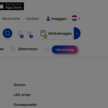
Reclamatie
Contact
Inloggen
Winkelwagen
0
0
0
jes
Elektronica
Uitverkoop
Slotten
LED-strips
Zonnepanelen