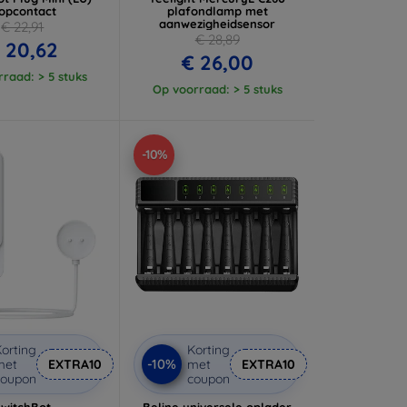
topcontact
plafondlamp met
aanwezigheidsensor
€ 22,91
€ 28,89
 20,62
€ 26,00
raad: > 5 stuks
Op voorraad: > 5 stuks
-10%
orting
Korting
-10%
met
EXTRA10
met
EXTRA10
coupon
coupon
SwitchBot
Beline universele oplader