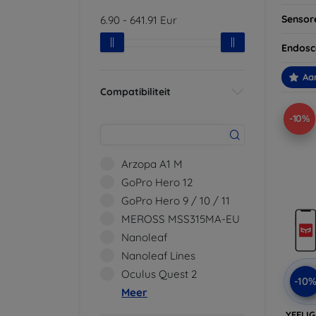
Sensor
6.90
-
641.91
Eur
Endos
Aa
Compatibiliteit
-10%
Arzopa A1 M
GoPro Hero 12
GoPro Hero 9 / 10 / 11
MEROSS MSS315MA-EU
Nanoleaf
Nanoleaf Lines
Oculus Quest 2
-10
Meer
YEELIG