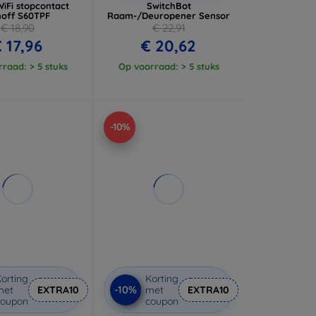
iFi stopcontact
SwitchBot
off S60TPF
Raam-/Deuropener Sensor
€ 18,90
€ 22,91
 17,96
€ 20,62
raad: > 5 stuks
Op voorraad: > 5 stuks
-10%
orting
Korting
-10%
met
EXTRA10
met
EXTRA10
coupon
coupon