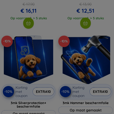
€ 17,90
€ 13,90
€ 16,11
€ 12,51
Op voorraad: > 5 stuks
Op voorraad: > 5 stuks
-10%
-10%
Korting
Korting
-10%
-10%
met
EXTRA10
met
EXTRA10
coupon
coupon
3mk Silverprotection+
3mk Hammer beschermfolie
beschermfolie
Op maat gemaakt
Op maat gemaakt