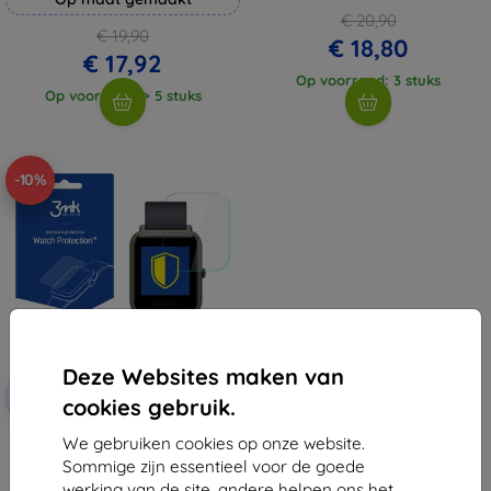
€ 20,90
€ 19,90
€ 18,80
€ 17,92
Op voorraad: 3 stuks
Op voorraad: > 5 stuks
-10%
Deze Websites maken van
Korting
-10%
met
EXTRA10
cookies gebruik.
coupon
We gebruiken cookies op onze website.
3MK Xiaomi Amazfit BIP A1608 -
3mk Horloge-bescherming ARC
Sommige zijn essentieel voor de goede
€ 11,89
werking van de site, andere helpen ons het