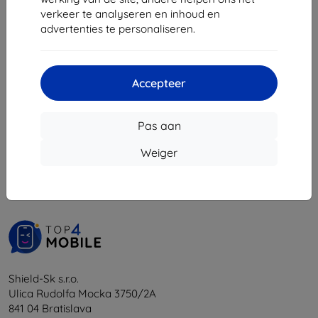
€ 10,71
verkeer te analyseren en inhoud en
advertenties te personaliseren.
Op voorraad: > 5 stuks
Accepteer
Pas aan
1
-
5
Van totaal
5
.
Weiger
«
1
»
Shield-Sk s.r.o.
Ulica Rudolfa Mocka 3750/2A
841 04 Bratislava