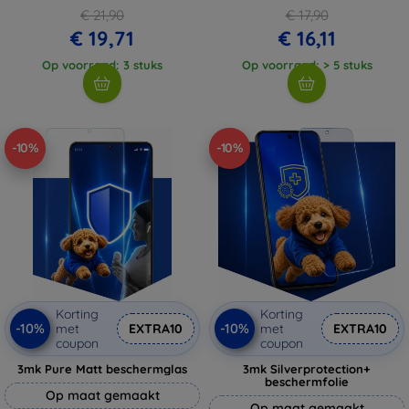
€ 21,90
€ 17,90
€ 19,71
€ 16,11
Op voorraad: 3 stuks
Op voorraad: > 5 stuks
-10%
-10%
Korting
Korting
-10%
-10%
met
EXTRA10
met
EXTRA10
coupon
coupon
3mk Pure Matt beschermglas
3mk Silverprotection+
beschermfolie
Op maat gemaakt
Op maat gemaakt