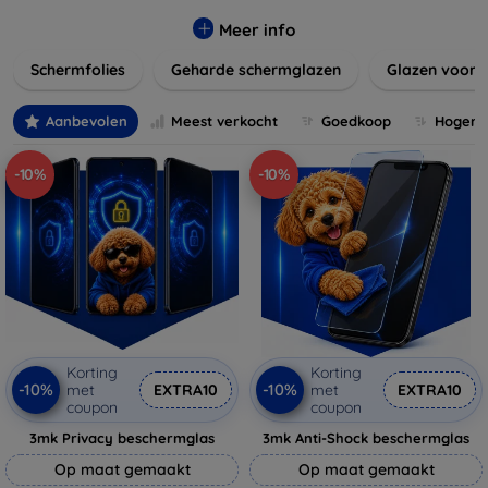
materialen en stijlen, zoals gehard glas of film, die perfect
passen bij uw apparaat en uw kijkervaring verbeteren
Meer info
zonder de gevoeligheid van het touchscreen te
Schermfolies
Geharde schermglazen
Glazen voor 
beïnvloeden. Verleng de levensduur van uw toestel en
behoud de helderheid en touch-functionaliteit met onze
duurzame en betaalbare schermbeschermers. Ontdek
Aanbevolen
Meest verkocht
Goedkoop
Hogere 
vandaag nog onze brede collectie en vind de perfecte
bescherming voor uw apparaat!
-10%
-10%
Korting
Korting
-10%
-10%
met
EXTRA10
met
EXTRA10
coupon
coupon
3mk Privacy beschermglas
3mk Anti-Shock beschermglas
Op maat gemaakt
Op maat gemaakt