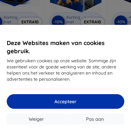
Korting
Korting
K
%
-10%
-10%
met
EXTRA10
met
EXTRA10
coupon
coupon
3mk Anti-Shock
3mk Pure Matt
3mk Si
beschermglas
beschermglas
be
Deze Websites maken van cookies
 maat gemaakt
Op maat gemaakt
Op m
gebruik.
€ 17,90
€ 13,90
We gebruiken cookies op onze website. Sommige zijn
€ 16,11
€ 12,51
€
essentieel voor de goede werking van de site, andere
helpen ons het verkeer te analyseren en inhoud en
oorraad: > 5 stuks
Op voorraad: > 5 stuks
Op voor
advertenties te personaliseren.
-10%
Accepteer
Weiger
Pas aan