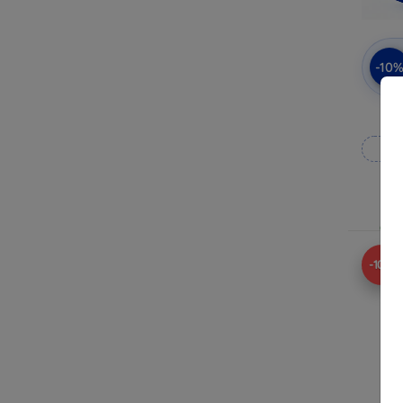
-10
Op
Op v
-10%