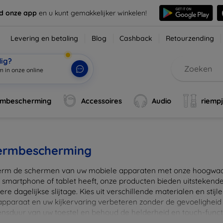
d onze app
en u kunt gemakkelijker winkelen!
Levering en betaling
Blog
Cashback
Retourzending
dig?
m in o
|
rmbescherming
Accessoires
Audio
riemp
ermbescherming
rm de schermen van uw mobiele apparaten met onze hoogwaard
 smartphone of tablet heeft, onze producten bieden uitstekend
re dagelijkse slijtage. Kies uit verschillende materialen en stijl
 apparaat en uw kijkervaring verbeteren zonder de gevoeligheid
ensduur van uw toestel en behoud de helderheid en touch-funct
beschermers. Ontdek vandaag nog onze brede collectie en vin