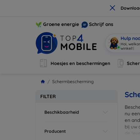
×
Downloa
Groene energie
Schrijf ons
Hulp no
Hoi, welko
Hoesjes en beschermingen
Sche
Schermbescherming
Sch
FILTER
Besche
Beschikbaarheid
nu een
en ande
bij uw
Producent
de lev
scherm