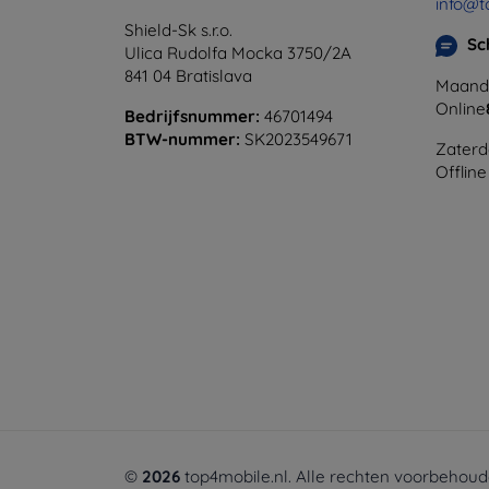
info@t
Shield-Sk s.r.o.
Sc
Ulica Rudolfa Mocka 3750/2A
841 04 Bratislava
Maanda
Online
Bedrijfsnummer:
46701494
BTW-nummer:
SK2023549671
Zaterd
Offline
©
2026
top4mobile.nl. Alle rechten voorbehoud