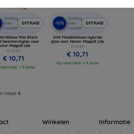
Korting
Korting
%
-10%
met
EXTRA10
met
EXTRA10
coupon
coupon
ardGlass Max Black
3mk FlexibleGlass Hybride
d beschermglas voor
glas voor Honor Magic8 Lite
onor Magic8 Lite
€ 11,89
€ 11,89
€ 10,71
€ 10,71
Op voorraad: > 5 stuks
oorraad: > 5 stuks
n totaal
6
.
act
Winkelen
Informatie