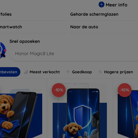
Meer info
folies
Geharde schermglazen
martwatch
Naar de auto
Snel opzoeken
Honor Magic8 Lite
nbevolen
Meest verkocht
Goedkoop
Hogere prijzen
-10%
-10%