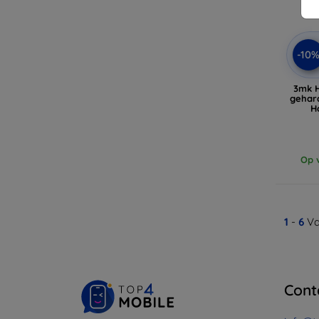
-10
3mk H
gehar
H
Op v
1
-
6
Va
Cont