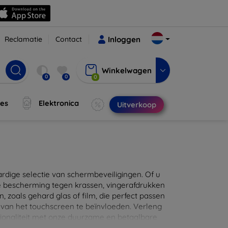
Reclamatie
Contact
Inloggen
Winkelwagen
0
0
0
jes
Elektronica
Uitverkoop
ige selectie van schermbeveiligingen. Of u
e bescherming tegen krassen, vingerafdrukken
en, zoals gehard glas of film, die perfect passen
 van het touchscreen te beïnvloeden. Verleng
ionaliteit met onze duurzame en betaalbare
d de perfecte bescherming voor uw apparaat!