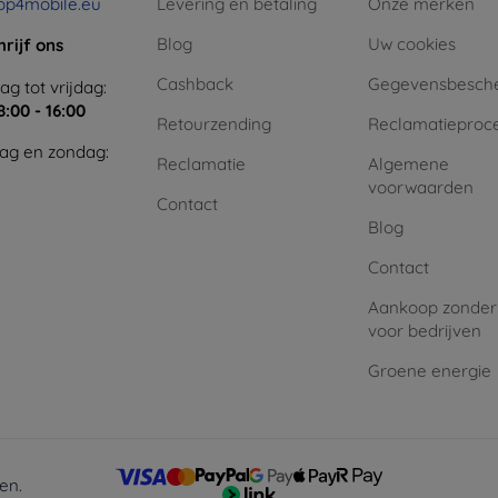
op4mobile.eu
Levering en betaling
Onze merken
Blog
Uw cookies
hrijf ons
Cashback
Gegevensbesch
g tot vrijdag:
8:00 - 16:00
Retourzending
Reclamatieproc
ag en zondag:
Reclamatie
Algemene
voorwaarden
Contact
Blog
Contact
Aankoop zonder
voor bedrijven
Groene energie
en.