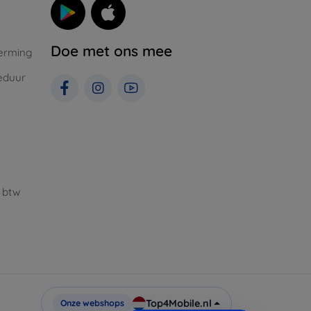
Doe met ons mee
erming
eduur
 btw
Top4Mobile.nl
Onze webshops