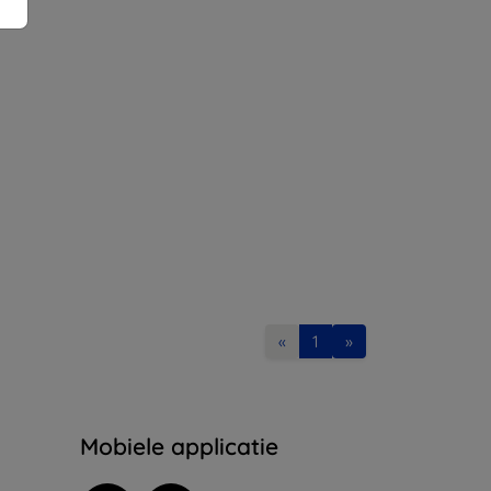
«
1
»
Mobiele applicatie