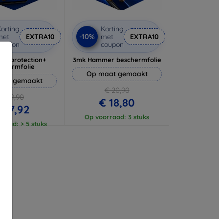
orting
Korting
-10%
met
EXTRA10
met
EXTRA10
coupon
coupon
lverprotection+
3mk Hammer beschermfolie
schermfolie
Op maat gemaakt
aat gemaakt
€ 20,90
€ 19,90
€ 18,80
 17,92
Op voorraad: 3 stuks
raad: > 5 stuks