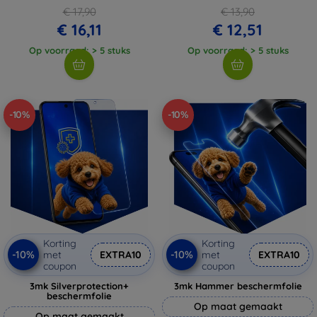
€ 17,90
€ 13,90
€ 16,11
€ 12,51
Op voorraad: > 5 stuks
Op voorraad: > 5 stuks
-10%
-10%
Korting
Korting
-10%
-10%
met
EXTRA10
met
EXTRA10
coupon
coupon
3mk Silverprotection+
3mk Hammer beschermfolie
beschermfolie
Op maat gemaakt
Op maat gemaakt