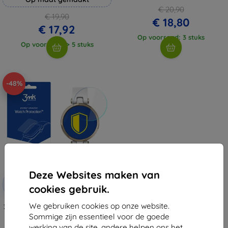
€ 20,90
€ 19,90
€ 18,80
€ 17,92
Op voorraad: 3 stuks
Op voorraad: > 5 stuks
-48%
Deze Websites maken van
Korting
-10%
met
EXTRA10
cookies gebruik.
coupon
We gebruiken cookies op onze website.
3MK Folia ARC Garmin Lily Watch
Fullscreen folie
Sommige zijn essentieel voor de goede
€ 11,89
werking van de site, andere helpen ons het