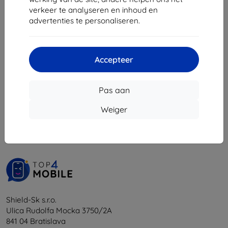
€ 6,21
verkeer te analyseren en inhoud en
advertenties te personaliseren.
Laatste item op voorraad
Accepteer
Pas aan
1
-
5
Van totaal
5
.
Weiger
«
1
»
Shield-Sk s.r.o.
Ulica Rudolfa Mocka 3750/2A
841 04 Bratislava