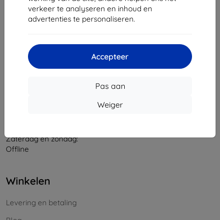
verkeer te analyseren en inhoud en
Bedrijfsnummer:
46701494
advertenties te personaliseren.
BTW-nummer:
SK2023549671
Contact
Accepteer
info@top4mobile.eu
Pas aan
Schrijf ons
Weiger
Maandag tot vrijdag:
Online
8:00 - 16:00
Zaterdag en zondag:
Offline
Winkelen
Levering en betaling