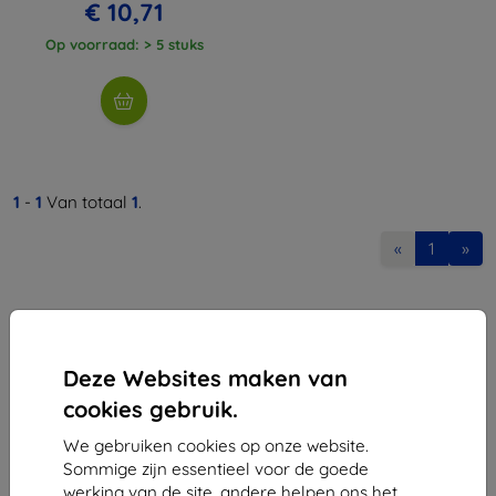
€ 10,71
Op voorraad: > 5 stuks
1
-
1
Van totaal
1
.
«
1
»
Deze Websites maken van
cookies gebruik.
Shield-Sk s.r.o.
We gebruiken cookies op onze website.
Ulica Rudolfa Mocka 3750/2A
Sommige zijn essentieel voor de goede
841 04 Bratislava
werking van de site, andere helpen ons het