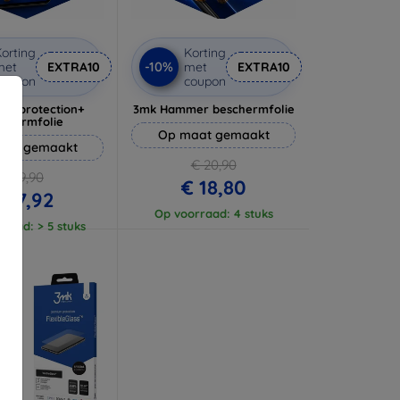
orting
Korting
-10%
met
EXTRA10
met
EXTRA10
coupon
coupon
lverprotection+
3mk Hammer beschermfolie
schermfolie
Op maat gemaakt
aat gemaakt
€ 20,90
€ 19,90
€ 18,80
 17,92
Op voorraad: 4 stuks
raad: > 5 stuks