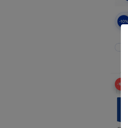
-10
Op
Op v
-10%