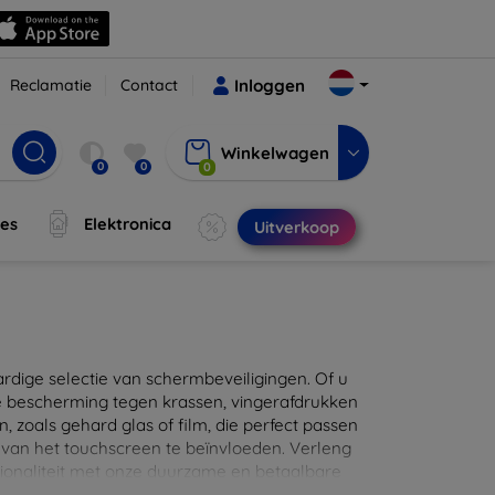
Reclamatie
Contact
Inloggen
Winkelwagen
0
0
0
jes
Elektronica
Uitverkoop
ige selectie van schermbeveiligingen. Of u
e bescherming tegen krassen, vingerafdrukken
en, zoals gehard glas of film, die perfect passen
 van het touchscreen te beïnvloeden. Verleng
ionaliteit met onze duurzame en betaalbare
d de perfecte bescherming voor uw apparaat!