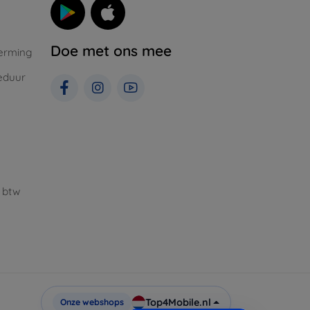
Doe met ons mee
erming
eduur
 btw
Top4Mobile.nl
Onze webshops