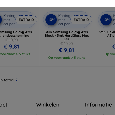
Korting
Korting
K
%
-10%
-10%
met
EXTRA10
met
EXTRA10
coupon
coupon
msung Galaxy A21s -
3MK Samsung Galaxy A21s
3MK Flexi
 lensbescherming
Black - 3mk HardGlass Max
A21s
Lite
€ 10,90
€ 10,90
€ 9,81
€
€ 9,81
oorraad: > 5 stuks
Op voo
Op voorraad: > 5 stuks
n totaal
7
.
act
Winkelen
Informatie