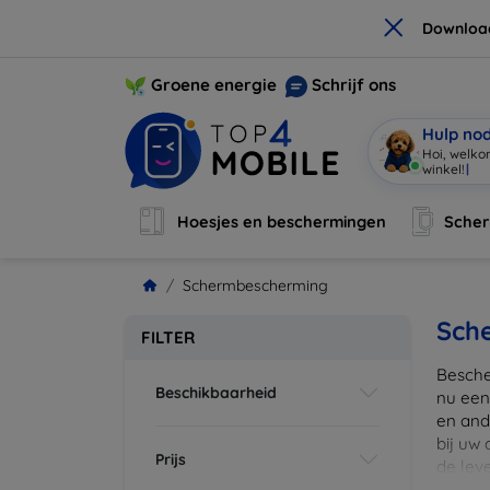
×
Downloa
Groene energie
Schrijf ons
Hulp no
Hoi, welko
winkel!
|
Hoesjes en beschermingen
Sche
Schermbescherming
Sch
FILTER
Besche
Beschikbaarheid
nu een
en ande
bij uw
Prijs
de lev
scherm