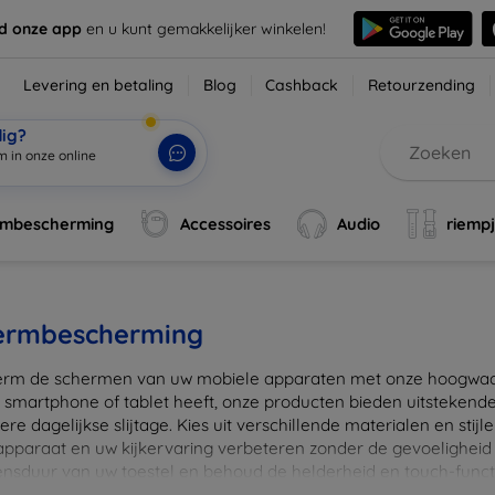
d onze app
en u kunt gemakkelijker winkelen!
Levering en betaling
Blog
Cashback
Retourzending
dig?
m in onze online
rmbescherming
Accessoires
Audio
riemp
ermbescherming
rm de schermen van uw mobiele apparaten met onze hoogwaard
 smartphone of tablet heeft, onze producten bieden uitstekend
re dagelijkse slijtage. Kies uit verschillende materialen en stijl
 apparaat en uw kijkervaring verbeteren zonder de gevoeligheid
ensduur van uw toestel en behoud de helderheid en touch-funct
beschermers. Ontdek vandaag nog onze brede collectie en vin