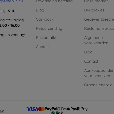
op4mobile.eu
Levering en betaling
Onze merken
Blog
Uw cookies
hrijf ons
Cashback
Gegevensbesch
g tot vrijdag:
8:00 - 16:00
Retourzending
Reclamatieproc
ag en zondag:
Reclamatie
Algemene
voorwaarden
Contact
Blog
Contact
Aankoop zonder
voor bedrijven
Groene energie
en.