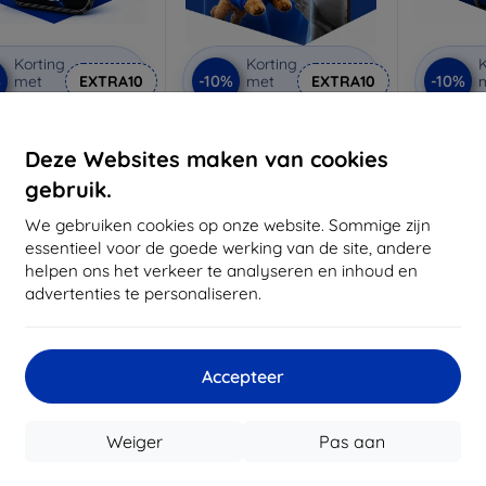
Korting
Korting
K
%
-10%
-10%
met
EXTRA10
met
EXTRA10
coupon
coupon
3mk Anti-Shock
3mk Pure Matt
3mk Si
beschermglas
beschermglas
be
Deze Websites maken van cookies
 maat gemaakt
Op maat gemaakt
Op m
gebruik.
€ 17,90
€ 13,90
We gebruiken cookies op onze website. Sommige zijn
€ 16,11
€ 12,51
€
essentieel voor de goede werking van de site, andere
helpen ons het verkeer te analyseren en inhoud en
oorraad: > 5 stuks
Op voorraad: > 5 stuks
Op voor
advertenties te personaliseren.
-10%
-10%
Accepteer
Weiger
Pas aan