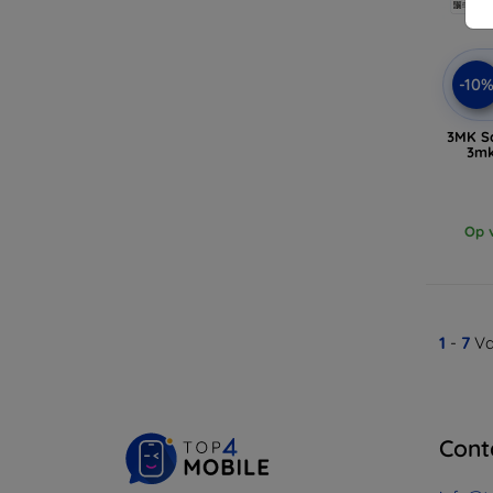
-10
3MK Sa
3mk
Op v
1
-
7
Va
Cont