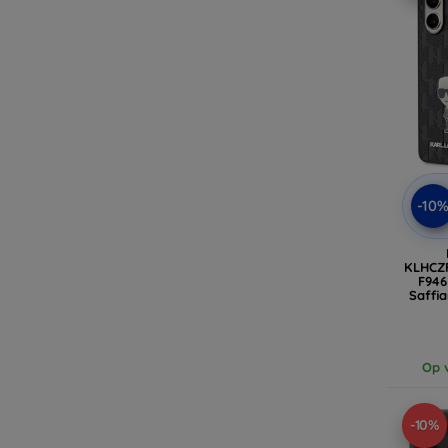
-10
KLHCZ
F946
Saffi
Pin 
Op v
-10%