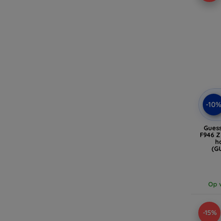
-10
Gues
F946 Z
ho
(G
Op v
-15%