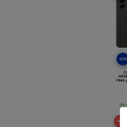
-10
C
MF9
F946 
Op v
-10%