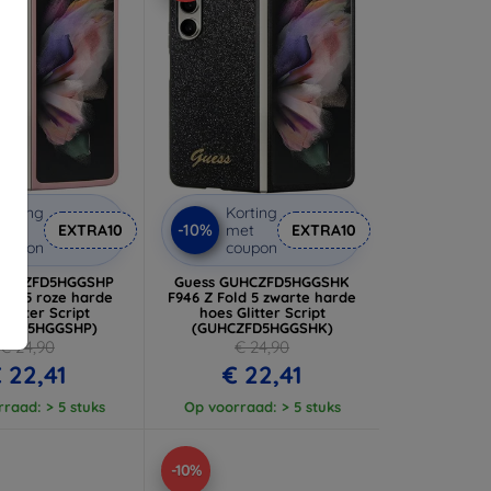
orting
Korting
-10%
met
EXTRA10
met
EXTRA10
coupon
coupon
GUHCZFD5HGGSHP
Guess GUHCZFD5HGGSHK
old 5 roze harde
F946 Z Fold 5 zwarte harde
Glitter Script
hoes Glitter Script
CZFD5HGGSHP)
(GUHCZFD5HGGSHK)
€ 24,90
€ 24,90
 22,41
€ 22,41
raad: > 5 stuks
Op voorraad: > 5 stuks
-10%