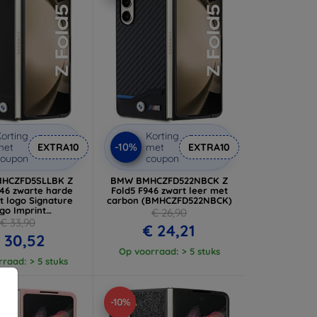
orting
Korting
-10%
met
EXTRA10
met
EXTRA10
coupon
coupon
HCZFD5SLLBK Z
BMW BMHCZFD522NBCK Z
946 zwarte harde
Fold5 F946 zwart leer met
t logo Signature
carbon (BMHCZFD522NBCK)
go Imprint
€ 26,90
CZFD5SLLBK)
€ 33,90
€ 24,21
 30,52
Op voorraad: > 5 stuks
raad: > 5 stuks
-10%