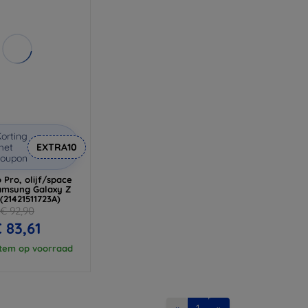
orting
met
EXTRA10
coupon
 Pro, olijf/space
Samsung Galaxy Z
(21421511723A)
€ 92,90
 83,61
item op voorraad