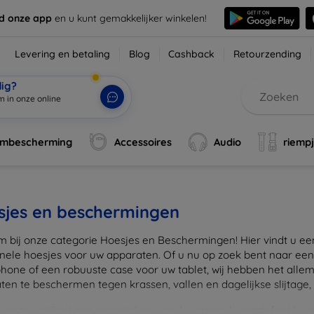
d onze app
en u kunt gemakkelijker winkelen!
Levering en betaling
Blog
Cashback
Retourzending
dig?
rmbescherming
Accessoires
Audio
riemp
sjes en beschermingen
 bij onze categorie Hoesjes en Beschermingen! Hier vindt u een u
onele hoesjes voor uw apparaten. Of u nu op zoek bent naar e
hone of een robuuste case voor uw tablet, wij hebben het alle
en te beschermen tegen krassen, vallen en dagelijkse slijtage, ter
onze variëteit aan materialen, van duurzaam kunststof tot luxe l