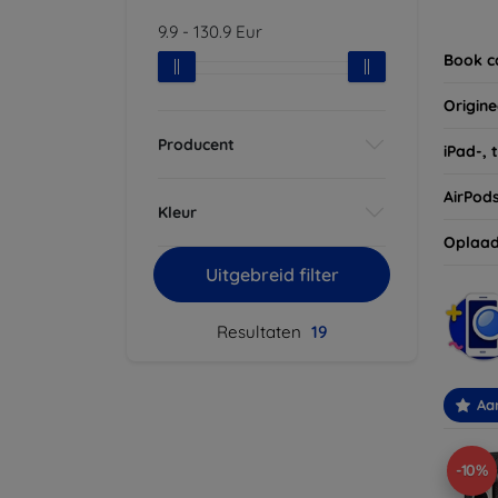
Vergee
9.9
-
130.9
Eur
van uw
Book c
Origine
Producent
iPad-, 
AirPod
Kleur
Oplaad
Uitgebreid filter
Resultaten
19
Aa
-10%