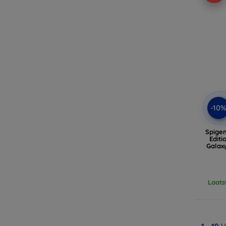
-10
Spige
Editi
Galaxy
Laats