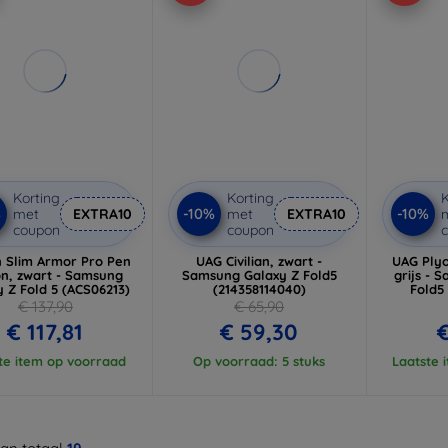
Korting
Korting
K
%
-10%
-10%
met
EXTRA10
met
EXTRA10
coupon
coupon
n Slim Armor Pro Pen
UAG Civilian, zwart -
UAG Plyo
on, zwart - Samsung
Samsung Galaxy Z Fold5
grijs - 
 Z Fold 5 (ACS06213)
(214358114040)
Fold5 
€ 137,90
€ 65,90
€ 117,81
€ 59,30
€
te item op voorraad
Op voorraad: 5 stuks
Laatste 