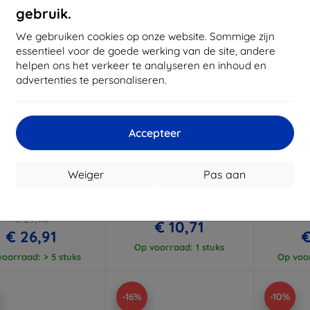
gebruik.
We gebruiken cookies op onze website. Sommige zijn
essentieel voor de goede werking van de site, andere
helpen ons het verkeer te analyseren en inhoud en
advertenties te personaliseren.
Accepteer
Korting
Korting
K
%
-10%
-10%
met
EXTRA10
met
EXTRA10
coupon
coupon
Weiger
Pas aan
Karl Lagerfeld
Beline Carbonen hoesje
Guess 
FD5SNIKBCK Z Fold5
voor Samsung Galaxy Z
F946 Z F
 harde siliconen hoes
Fold5 F946, zwart
hoes 
k (KLHCZFD5SNIKBCK)
(GUH
€ 11,89
€ 29,90
€ 10,71
€ 26,91
€
Op voorraad: 1 stuks
oorraad: > 5 stuks
Op voor
-16%
-10%