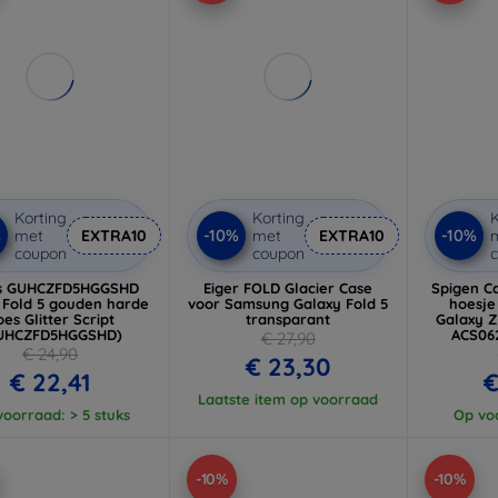
Korting
Korting
K
%
-10%
-10%
met
EXTRA10
met
EXTRA10
coupon
coupon
s GUHCZFD5HGGSHD
Eiger FOLD Glacier Case
Spigen C
 Fold 5 gouden harde
voor Samsung Galaxy Fold 5
hoesje
es Glitter Script
transparant
Galaxy Z
UHCZFD5HGGSHD)
ACS06
€ 27,90
€ 24,90
€ 23,30
€ 22,41
€
Laatste item op voorraad
oorraad: > 5 stuks
Op voo
-10%
-10%