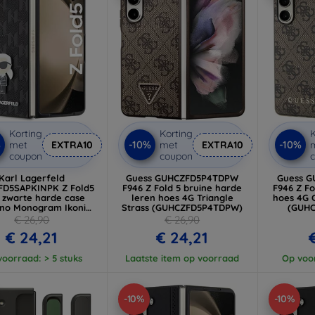
Korting
Korting
K
%
-10%
-10%
met
EXTRA10
met
EXTRA10
coupon
coupon
Karl Lagerfeld
Guess GUHCZFD5P4TDPW
Guess 
FD5SAPKINPK Z Fold5
F946 Z Fold 5 bruine harde
F946 Z Fo
 zwarte harde case
leren hoes 4G Triangle
hoes 4G 
ano Monogram Ikonik
Strass (GUHCZFD5P4TDPW)
(GUH
(KLHCZFD5SAPKINPK)
€ 26,90
€ 26,90
€ 24,21
€ 24,21
oorraad: > 5 stuks
Laatste item op voorraad
Op voor
-10%
-10%