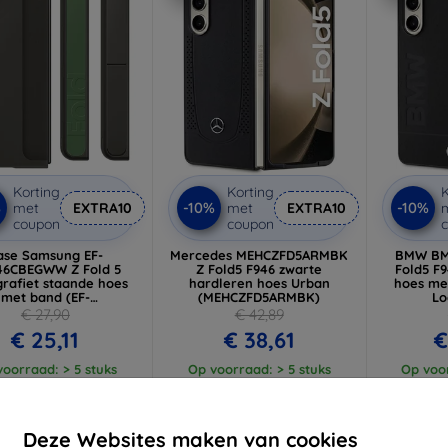
Korting
Korting
K
%
-10%
-10%
met
EXTRA10
met
EXTRA10
coupon
coupon
ase Samsung EF-
Mercedes MEHCZFD5ARMBK
BMW BM
46CBEGWW Z Fold 5
Z Fold5 F946 zwarte
Fold5 F
grafiet staande hoes
hardleren hoes Urban
hoes me
met band (EF-
(MEHCZFD5ARMBK)
Lo
MF946CBEGWW)
(BMH
€ 27,90
€ 42,89
€ 25,11
€ 38,61
€
oorraad: > 5 stuks
Op voorraad: > 5 stuks
Op voor
-10%
-10%
Deze Websites maken van cookies