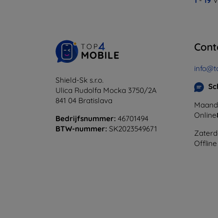
1
-
19
V
Cont
info@t
Shield-Sk s.r.o.
Sc
Ulica Rudolfa Mocka 3750/2A
841 04 Bratislava
Maanda
Online
Bedrijfsnummer:
46701494
BTW-nummer:
SK2023549671
Zaterd
Offline