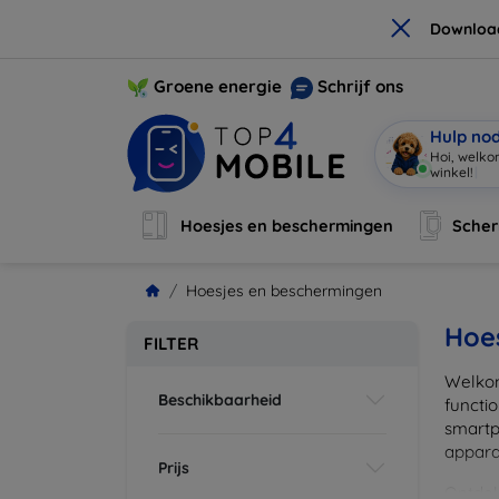
×
Downloa
Groene energie
Schrijf ons
Hulp no
Ik
|
Hoesjes en beschermingen
Sche
Hoesjes en beschermingen
Hoe
FILTER
Welkom
Beschikbaarheid
functi
smartp
apparat
Prijs
Ontdek 