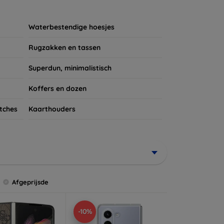
ires te kijken voor een complete bescherming
et verdient!
Waterbestendige hoesjes
Rugzakken en tassen
Superdun, minimalistisch
Koffers en dozen
tches
Kaarthouders
Afgeprijsde
-10%