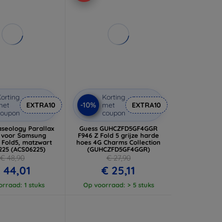
orting
Korting
-10%
met
EXTRA10
met
EXTRA10
coupon
coupon
aseology Parallax
Guess GUHCZFD5GF4GGR
 voor Samsung
F946 Z Fold 5 grijze harde
 Fold5, matzwart
hoes 4G Charms Collection
225 (ACS06225)
(GUHCZFD5GF4GGR)
€ 48,90
€ 27,90
 44,01
€ 25,11
rraad: 1 stuks
Op voorraad: > 5 stuks