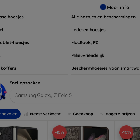
t niet om ook naar onze schermbeschermers en andere accesso
Meer info
 apparaten. Shop nu en geef uw apparaat de bescherming die h
ase hoesjes
Alle hoesjes en beschermingen
el
Lederen hoesjes
tablet-hoesjes
MacBook, PC
s
Milieuvriendelijk
koffers
Beschermhoesjes voor smartwa
Snel opzoeken
Samsung Galaxy Z Fold 5
nbevolen
Meest verkocht
Goedkoop
Hogere prijzen
-10%
-10%