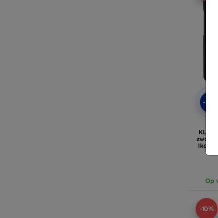
-10
KLHCZ
zwarte
Ikoni
Op v
-10%