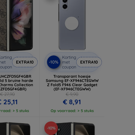
orting
Korting
-10%
met
EXTRA10
met
EXTRA10
coupon
coupon
GUHCZFD5GF4GBR
Transparant hoesje
ld 5 bruine harde
Samsung EF-XF946CTEGWW
Charms Collection
Z Fold5 F946 Clear Gadget
CZFD5GF4GBR)
(EF-XF946CTEGWW)
€ 27,90
€ 9,90
€ 25,11
€ 8,91
raad: > 5 stuks
Op voorraad: > 5 stuks
-10%