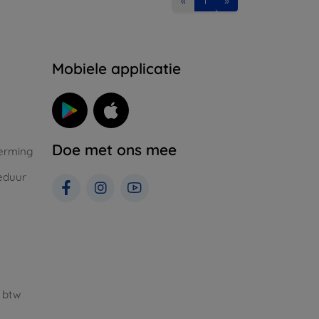
«
1
»
Mobiele applicatie
Doe met ons mee
erming
eduur
 btw