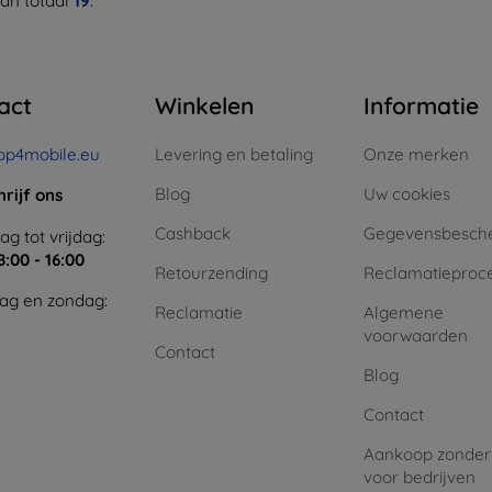
an totaal
19
.
act
Winkelen
Informatie
op4mobile.eu
Levering en betaling
Onze merken
Blog
Uw cookies
hrijf ons
Cashback
Gegevensbesch
g tot vrijdag:
8:00 - 16:00
Retourzending
Reclamatieproc
ag en zondag:
Reclamatie
Algemene
voorwaarden
Contact
Blog
Contact
Aankoop zonder
voor bedrijven