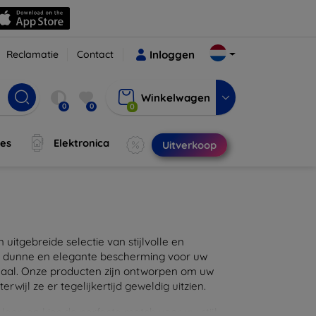
Reclamatie
Contact
Inloggen
Winkelwagen
0
0
0
jes
Elektronica
Uitverkoop
itgebreide selectie van stijlvolle en
en dunne en elegante bescherming voor uw
maal. Onze producten zijn ontworpen om uw
wijl ze er tegelijkertijd geweldig uitzien.
eer, en kies de perfecte match voor uw stijl.