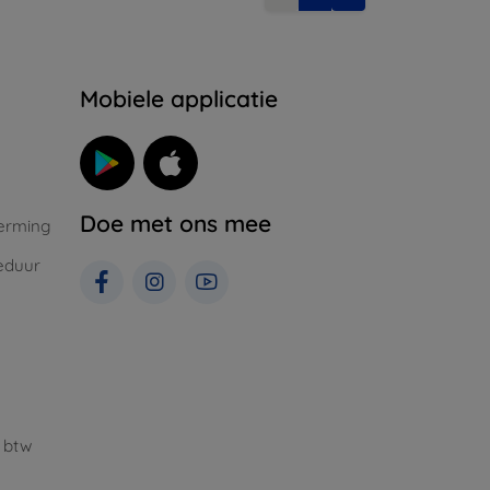
Mobiele applicatie
Doe met ons mee
erming
eduur
 btw