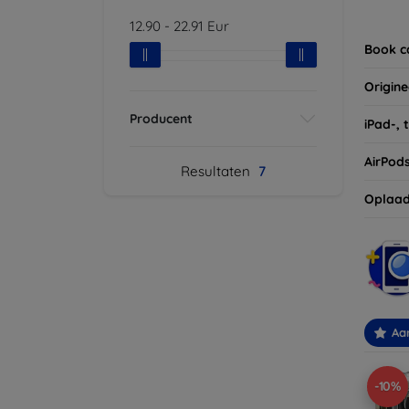
Vergee
12.90
-
22.91
Eur
van uw
Book c
Origine
Producent
iPad-, 
AirPod
Resultaten
7
Oplaad
Aa
-10%