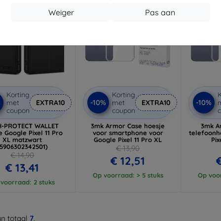
Weiger
Pas aan
Korting
Korting
K
%
-10%
-10%
met
EXTRA10
met
EXTRA10
coupon
coupon
H-PROTECT WALLET
3mk Armor Case hoesje
3mk A
e Google Pixel 11 Pro
voor smartphone voor
telefoonh
XL matzwart
Google Pixel 11 Pro XL
Pix
(5906302342501)
€ 13,90
€ 14,90
€ 12,51
€ 13,41
Op voorraad: > 5 stuks
Op voor
voorraad: 2 stuks
n totaal
7
.