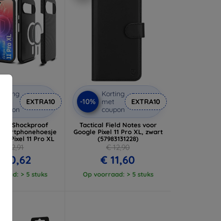
orting
Korting
-10%
met
EXTRA10
met
EXTRA10
coupon
coupon
rdy Shockproof
Tactical Field Notes voor
smartphonehoesje
Google Pixel 11 Pro XL, zwart
le Pixel 11 Pro XL
(57983131228)
€ 22,91
€ 12,90
 20,62
€ 11,60
raad: > 5 stuks
Op voorraad: > 5 stuks