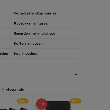
ires te kijken voor een complete bescherming
et verdient!
Waterbestendige hoesjes
Rugzakken en tassen
Superdun, minimalistisch
Koffers en dozen
tches
Kaarthouders
Afgeprijsde
Nieuw
Nieuw
-10%