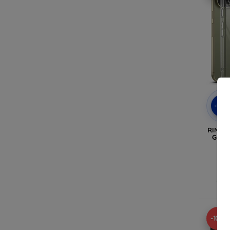
-10
RINGKE
GOOG
Op v
-10%