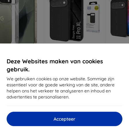
Korting
Korting
K
%
-10%
-10%
met
EXTRA10
met
EXTRA10
Deze Websites maken van cookies
coupon
coupon
gebruik.
 FUSION hoesje voor
3mk Fortis MagCase
3mk Ha
LE PIXEL 11 PRO XL,
smartphonehoesje voor
MagCase 
We gebruiken cookies op onze website. Sommige zijn
transparant
Google Pixel 11 Pro XL
voor Goog
essentieel voor de goede werking van de site, andere
€ 18,90
€ 20,90
helpen ons het verkeer te analyseren en inhoud en
€ 17,01
€ 18,80
€
advertenties te personaliseren.
oorraad: > 5 stuks
Op voorraad: > 5 stuks
Op voor
Accepteer
Nieuw
-10%
-10%