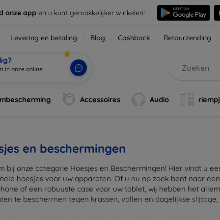
d onze app
en u kunt gemakkelijker winkelen!
Levering en betaling
Blog
Cashback
Retourzending
dig?
m in onze online w
|
rmbescherming
Accessoires
Audio
riemp
sjes en beschermingen
 bij onze categorie Hoesjes en Beschermingen! Hier vindt u een u
onele hoesjes voor uw apparaten. Of u nu op zoek bent naar e
hone of een robuuste case voor uw tablet, wij hebben het alle
en te beschermen tegen krassen, vallen en dagelijkse slijtage, ter
onze variëteit aan materialen, van duurzaam kunststof tot luxe l