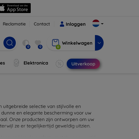
Reclamatie
Contact
Inloggen
Winkelwagen
0
0
0
jes
Elektronica
Uitverkoop
itgebreide selectie van stijlvolle en
en dunne en elegante bescherming voor uw
maal. Onze producten zijn ontworpen om uw
wijl ze er tegelijkertijd geweldig uitzien.
eer, en kies de perfecte match voor uw stijl.