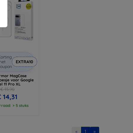
orting
met
EXTRA10
coupon
rmor MagCase
oesje voor Google
el 11 Pro XL
€ 15,90
€ 14,31
raad: > 5 stuks
«
1
»