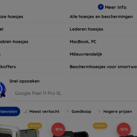
t niet om ook naar onze schermbeschermers en andere accesso
Meer info
 apparaten. Shop nu en geef uw apparaat de bescherming die h
ase hoesjes
Alle hoesjes en beschermingen
el
Lederen hoesjes
tablet-hoesjes
MacBook, PC
s
Milieuvriendelijk
koffers
Beschermhoesjes voor smartwa
Snel opzoeken
Google Pixel 11 Pro XL
nbevolen
Meest verkocht
Goedkoop
Hogere prijzen
Nieuw
Nieuw
-10%
-10%