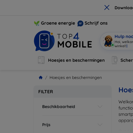
×
Downloa
Groene energie
Schrijf ons
Hulp no
Hoi, welko
Hoesjes en beschermingen
Sche
Hoesjes en beschermingen
Hoe
FILTER
Welkom
Beschikbaarheid
functi
smartp
apparat
Prijs
Ontdek 