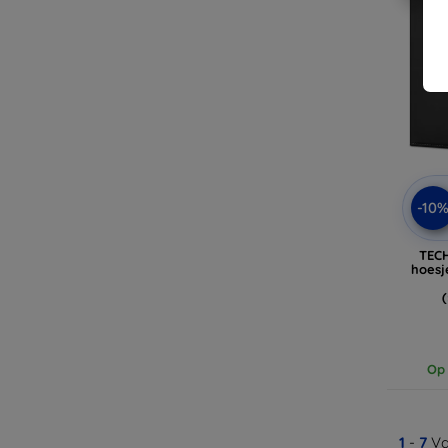
-10
TEC
hoesj
Op 
1
-
7
Va