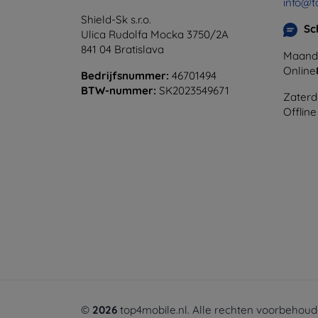
info@t
Shield-Sk s.r.o.
Sc
Ulica Rudolfa Mocka 3750/2A
841 04 Bratislava
Maanda
Online
Bedrijfsnummer:
46701494
BTW-nummer:
SK2023549671
Zaterd
Offline
©
2026
top4mobile.nl. Alle rechten voorbehoud