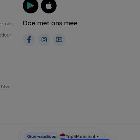
Doe met ons mee
erming
eduur
 btw
Top4Mobile.nl
Onze webshops