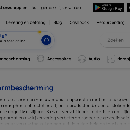
d onze app
en u kunt gemakkelijker winkelen!
Levering en betaling
Blog
Cashback
Retourzending
dig?
m in onze online
rmbescherming
Accessoires
Audio
riemp
ermbescherming
rm de schermen van uw mobiele apparaten met onze hoogwaard
 smartphone of tablet heeft, onze producten bieden uitstekend
re dagelijkse slijtage. Kies uit verschillende materialen en stijl
 apparaat en uw kijkervaring verbeteren zonder de gevoeligheid
ensduur van uw toestel en behoud de helderheid en touch-funct
beschermers. Ontdek vandaag nog onze brede collectie en vin