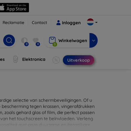
Reclamatie
Contact
Inloggen
Winkelwagen
0
0
0
jes
Elektronica
Uitverkoop
ige selectie van schermbeveiligingen. Of u
e bescherming tegen krassen, vingerafdrukken
en, zoals gehard glas of film, die perfect passen
 van het touchscreen te beïnvloeden. Verleng
ionaliteit met onze duurzame en betaalbare
d de perfecte bescherming voor uw apparaat!