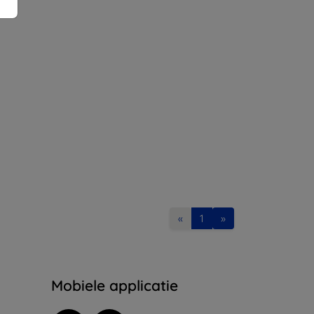
«
1
»
Mobiele applicatie