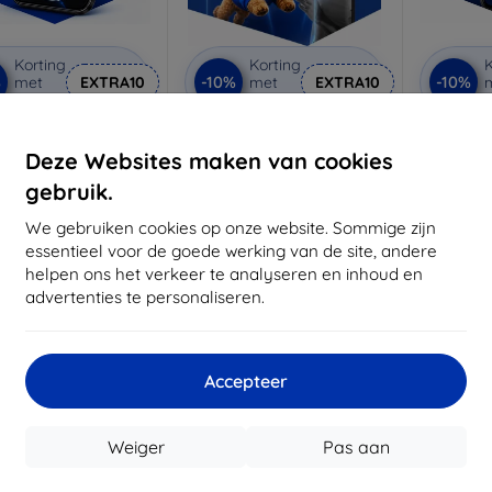
Korting
Korting
K
%
-10%
-10%
met
EXTRA10
met
EXTRA10
coupon
coupon
3mk Anti-Shock
3mk Pure Matt
3mk Si
beschermglas
beschermglas
be
Deze Websites maken van cookies
 maat gemaakt
Op maat gemaakt
Op m
gebruik.
€ 17,90
€ 13,90
We gebruiken cookies op onze website. Sommige zijn
€ 16,11
€ 12,51
€
essentieel voor de goede werking van de site, andere
helpen ons het verkeer te analyseren en inhoud en
oorraad: > 5 stuks
Op voorraad: > 5 stuks
Op voor
advertenties te personaliseren.
-10%
Accepteer
Weiger
Pas aan