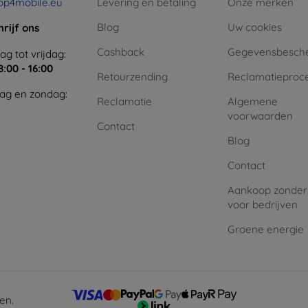
op4mobile.eu
Levering en betaling
Onze merken
Blog
Uw cookies
hrijf ons
Cashback
Gegevensbesch
g tot vrijdag:
8:00 - 16:00
Retourzending
Reclamatieproc
ag en zondag:
Reclamatie
Algemene
voorwaarden
Contact
Blog
Contact
Aankoop zonder
voor bedrijven
Groene energie
en.