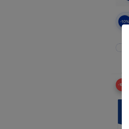
-10
Op
Op v
-10%