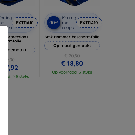
orting
Korting
-10%
met
EXTRA10
met
EXTRA10
coupon
coupon
lverprotection+
3mk Hammer beschermfolie
schermfolie
Op maat gemaakt
aat gemaakt
€ 20,90
€ 19,90
€ 18,80
 17,92
Op voorraad: 3 stuks
raad: > 5 stuks