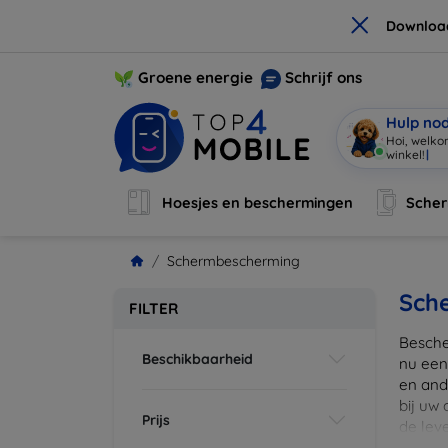
×
Downloa
Groene energie
Schrijf ons
Hulp no
Hoi, welko
winkel!
|
Hoesjes en beschermingen
Sche
Schermbescherming
Sch
FILTER
Besche
Beschikbaarheid
nu een
en ande
bij uw
Prijs
de lev
scherm