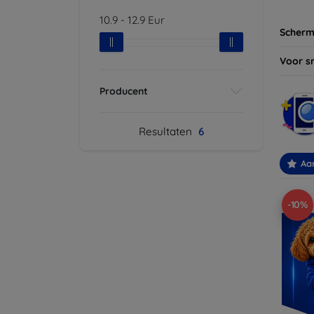
10.9
-
12.9
Eur
Scherm
Voor s
Producent
Resultaten
6
Aa
-10%