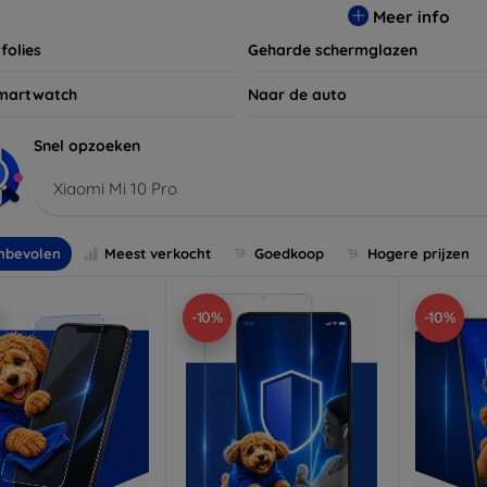
Meer info
folies
Geharde schermglazen
martwatch
Naar de auto
Snel opzoeken
Xiaomi Mi 10 Pro
nbevolen
Meest verkocht
Goedkoop
Hogere prijzen
-10%
-10%