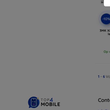
-10
3MK Xi
l
Op v
1
-
6
Va
Cont