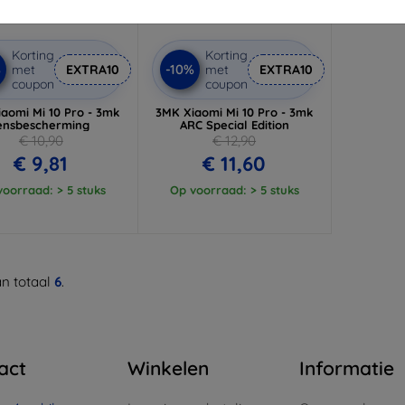
Korting
Korting
%
-10%
met
EXTRA10
met
EXTRA10
coupon
coupon
aomi Mi 10 Pro - 3mk
3MK Xiaomi Mi 10 Pro - 3mk
ensbescherming
ARC Special Edition
€ 10,90
€ 12,90
€ 9,81
€ 11,60
oorraad: > 5 stuks
Op voorraad: > 5 stuks
n totaal
6
.
act
Winkelen
Informatie