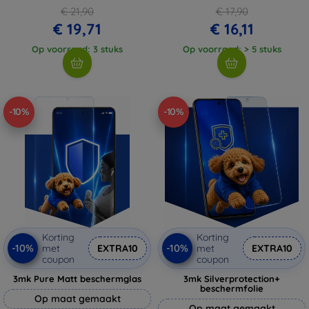
€ 21,90
€ 17,90
€ 19,71
€ 16,11
Op voorraad: 3 stuks
Op voorraad: > 5 stuks
-10%
-10%
Korting
Korting
-10%
-10%
met
EXTRA10
met
EXTRA10
coupon
coupon
3mk Pure Matt beschermglas
3mk Silverprotection+
beschermfolie
Op maat gemaakt
Op maat gemaakt