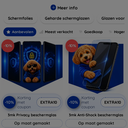
materialen en stijlen, zoals gehard glas of film, die perfect
passen bij uw apparaat en uw kijkervaring verbeteren
Meer info
zonder de gevoeligheid van het touchscreen te
Schermfolies
Geharde schermglazen
Glazen voor 
beïnvloeden. Verleng de levensduur van uw toestel en
behoud de helderheid en touch-functionaliteit met onze
duurzame en betaalbare schermbeschermers. Ontdek
Aanbevolen
Meest verkocht
Goedkoop
Hogere 
vandaag nog onze brede collectie en vind de perfecte
bescherming voor uw apparaat!
-10%
-10%
Korting
Korting
-10%
-10%
met
EXTRA10
met
EXTRA10
coupon
coupon
3mk Privacy beschermglas
3mk Anti-Shock beschermglas
Op maat gemaakt
Op maat gemaakt