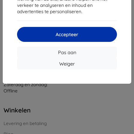
verkeer te analyseren en inhoud en
Bedrijfsnummer:
46701494
advertenties te personaliseren.
BTW-nummer:
SK2023549671
Contact
Accepteer
info@top4mobile.eu
Pas aan
Schrijf ons
Weiger
Maandag tot vrijdag:
Online
8:00 - 16:00
Zaterdag en zondag:
Offline
Winkelen
Levering en betaling