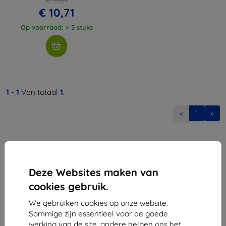
€ 10,71
Op voorraad: > 5 stuks
1
-
1
Van totaal
1
.
«
1
»
Deze Websites maken van
cookies gebruik.
Shield-Sk s.r.o.
We gebruiken cookies op onze website.
Ulica Rudolfa Mocka 3750/2A
Sommige zijn essentieel voor de goede
841 04 Bratislava
werking van de site, andere helpen ons het