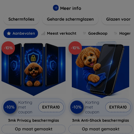
materialen en stijlen, zoals gehard glas of film, die perfect
passen bij uw apparaat en uw kijkervaring verbeteren
Meer info
zonder de gevoeligheid van het touchscreen te
Schermfolies
Geharde schermglazen
Glazen voor 
beïnvloeden. Verleng de levensduur van uw toestel en
behoud de helderheid en touch-functionaliteit met onze
duurzame en betaalbare schermbeschermers. Ontdek
Aanbevolen
Meest verkocht
Goedkoop
Hogere 
vandaag nog onze brede collectie en vind de perfecte
bescherming voor uw apparaat!
-10%
-10%
Korting
Korting
-10%
-10%
met
EXTRA10
met
EXTRA10
coupon
coupon
3mk Privacy beschermglas
3mk Anti-Shock beschermglas
Op maat gemaakt
Op maat gemaakt