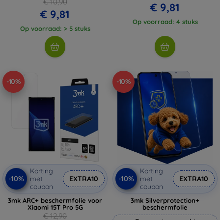
€ 10,90
€ 9,81
€ 9,81
Op voorraad: 4 stuks
Op voorraad: > 5 stuks
-10%
-10%
Korting
Korting
-10%
-10%
met
EXTRA10
met
EXTRA10
coupon
coupon
3mk ARC+ beschermfolie voor
3mk Silverprotection+
Xiaomi 15T Pro 5G
beschermfolie
€ 12,90