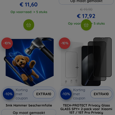
Op maat gemaakt
€ 11,60
€ 19,90
Op voorraad: > 5 stuks
€ 17,92
Op voorraad: > 5 stuks
-10%
-10%
Korting
Korting
-10%
-10%
met
EXTRA10
met
EXTRA10
coupon
coupon
3mk Hammer beschermfolie
TECH-PROTECT Privacy Glass
GLASS SPY+ 2-pack voor Xiaomi
Op maat gemaakt
15T / 15T Pro Privacy