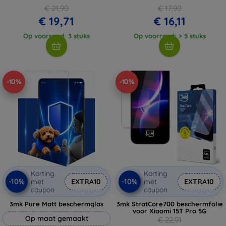
€ 21,90
€ 17,90
€ 19,71
€ 16,11
Op voorraad: 3 stuks
Op voorraad: > 5 stuks
-10%
-10%
Korting
Korting
-10%
-10%
met
EXTRA10
met
EXTRA10
coupon
coupon
3mk Pure Matt beschermglas
3mk StratCore700 beschermfolie
voor Xiaomi 15T Pro 5G
Op maat gemaakt
€ 22,91