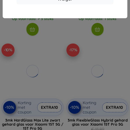
€ 11,89
€ 11,89
€ 10,71
€ 10,71
Op voorraad: > 5 stuks
Op voorraad: 1 stuks
-10%
-17%
Korting
Korting
-10%
-10%
met
EXTRA10
met
EXTRA10
coupon
coupon
3mk HardGlass Max Lite zwart
3mk FlexibleGlass Hybrid gehard
gehard glas voor Xiaomi 15T 5G /
glas voor Xiaomi 15T Pro 5G
15T Pro 5G
€ 11,89