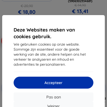
(5906302334681)
€ 14,90
€ 20,90
€ 13,41
€ 18,80
Laatste item op voorraad
Op voorraad: 4 stuks
Deze Websites maken van
cookies gebruik.
-10%
-10%
We gebruiken cookies op onze website.
Sommige zijn essentieel voor de goede
werking van de site, andere helpen ons het
verkeer te analyseren en inhoud en
advertenties te personaliseren.
Accepteer
Korting
Korting
-10%
-10%
met
EXTRA10
met
EXTRA10
coupon
coupon
Pas aan
Tactical Glass Shield 2.5D voor
3mk HardGlass Max Black Gehard
Xiaomi 15T/15T Pro helder
glas voor Xiaomi 15T 5G/ 15T Pro
(57983127913)
5G
Weiger