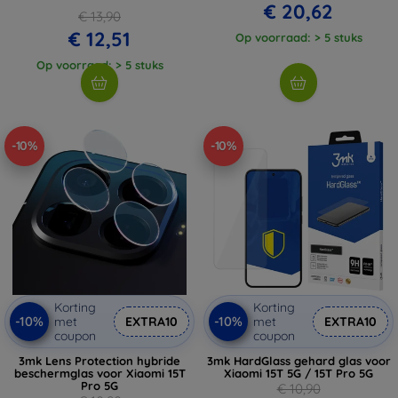
€ 20,62
€ 13,90
€ 12,51
Op voorraad: > 5 stuks
Op voorraad: > 5 stuks
-10%
-10%
Korting
Korting
-10%
-10%
met
EXTRA10
met
EXTRA10
coupon
coupon
3mk Lens Protection hybride
3mk HardGlass gehard glas voor
beschermglas voor Xiaomi 15T
Xiaomi 15T 5G / 15T Pro 5G
Pro 5G
€ 10,90