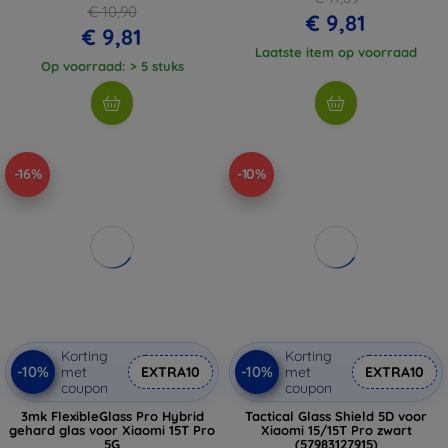
€ 10,90
€ 9,81
€ 9,81
Laatste item op voorraad
Op voorraad: > 5 stuks
-16%
-10%
Korting
Korting
-10%
-10%
met
EXTRA10
met
EXTRA10
coupon
coupon
3mk FlexibleGlass Pro Hybrid
Tactical Glass Shield 5D voor
gehard glas voor Xiaomi 15T Pro
Xiaomi 15/15T Pro zwart
5G
(57983127915)