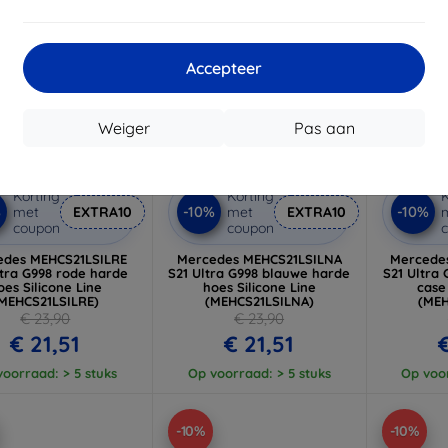
Accepteer
Weiger
Pas aan
Korting
Korting
K
%
-10%
-10%
met
EXTRA10
met
EXTRA10
coupon
coupon
edes MEHCS21LSILRE
Mercedes MEHCS21LSILNA
Mercede
ltra G998 rode harde
S21 Ultra G998 blauwe harde
S21 Ultra
oes Silicone Line
hoes Silicone Line
case 
MEHCS21LSILRE)
(MEHCS21LSILNA)
(MEH
€ 23,90
€ 23,90
€ 21,51
€ 21,51
€
oorraad: > 5 stuks
Op voorraad: > 5 stuks
Op voor
-10%
-10%