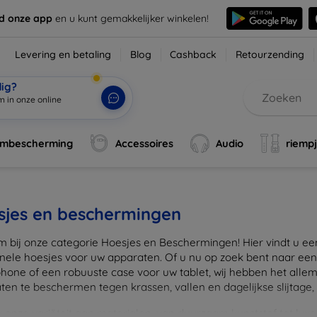
d onze app
en u kunt gemakkelijker winkelen!
Levering en betaling
Blog
Cashback
Retourzending
dig?
rmbescherming
Accessoires
Audio
riemp
sjes en beschermingen
 bij onze categorie Hoesjes en Beschermingen! Hier vindt u een u
onele hoesjes voor uw apparaten. Of u nu op zoek bent naar e
hone of een robuuste case voor uw tablet, wij hebben het alle
en te beschermen tegen krassen, vallen en dagelijkse slijtage, ter
onze variëteit aan materialen, van duurzaam kunststof tot luxe l