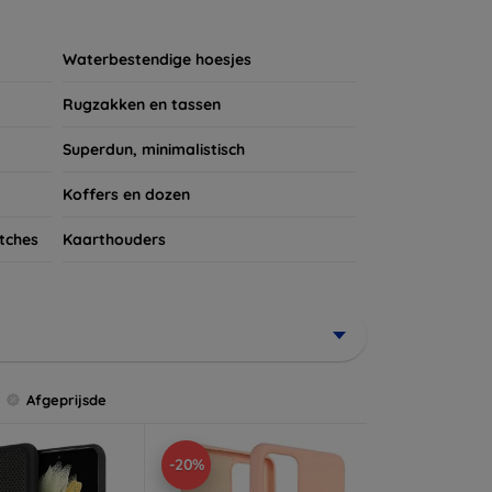
ires te kijken voor een complete bescherming
et verdient!
Waterbestendige hoesjes
Rugzakken en tassen
Superdun, minimalistisch
Koffers en dozen
tches
Kaarthouders
Afgeprijsde
-20%