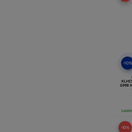
-10
KLHCS
G998 
(
Laats
-10%