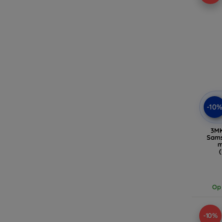
-10
3MK
Sams
m
Op 
-10%