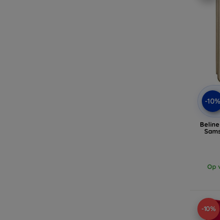
-10
Belin
Sams
Op v
-10%