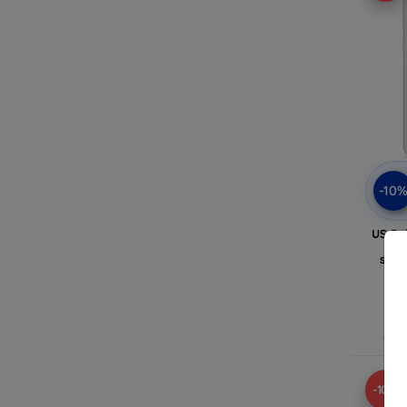
-10
US Po
S2
sili
(U
Op v
-10%