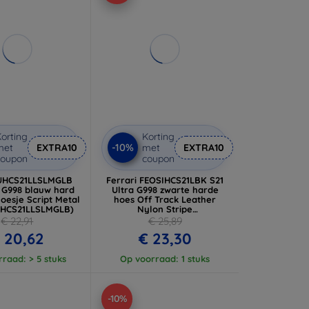
orting
Korting
-10%
met
EXTRA10
met
EXTRA10
coupon
coupon
UHCS21LLSLMGLB
Ferrari FEOSIHCS21LBK S21
a G998 blauw hard
Ultra G998 zwarte harde
hoesje Script Metal
hoes Off Track Leather
UHCS21LLSLMGLB)
Nylon Stripe
(FEOSIHCS21LBK)
€ 22,91
€ 25,89
 20,62
€ 23,30
raad: > 5 stuks
Op voorraad: 1 stuks
-10%