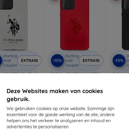
Korting
Korting
K
%
-10%
-10%
met
EXTRA10
met
EXTRA10
coupon
coupon
lo USHCS21LSLHRWH
US Polo USHCS21LSLHRTRE
US Polo 
1 Ultra G998 witte
S21 Ultra G998 rood,
S21 Ul
conen hoes met logo
siliconen On Tone
sil
SHCS21LSLHRWH)
(USHCS21LSLHRTRE)
(USHC
Deze Websites maken van cookies
€ 11,89
€ 11,89
€ 10,71
€ 10,71
€
gebruik.
oorraad: > 5 stuks
Op voorraad: > 5 stuks
Op voor
We gebruiken cookies op onze website. Sommige zijn
essentieel voor de goede werking van de site, andere
helpen ons het verkeer te analyseren en inhoud en
-10%
-10%
advertenties te personaliseren.