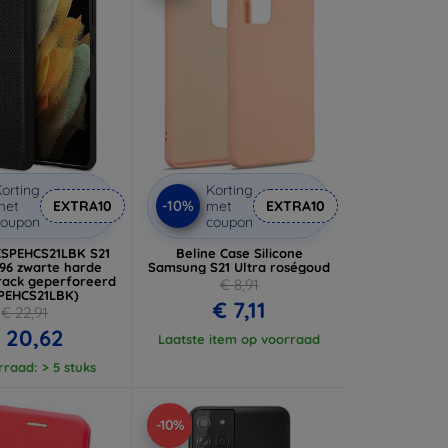
orting
Korting
-10%
met
EXTRA10
met
EXTRA10
coupon
coupon
FESPEHCS21LBK S21
Beline Case Silicone
996 zwarte harde
Samsung S21 Ultra roségoud
rack geperforeerd
€ 8,91
PEHCS21LBK)
€ 7,11
€ 22,91
 20,62
Laatste item op voorraad
raad: > 5 stuks
-10%