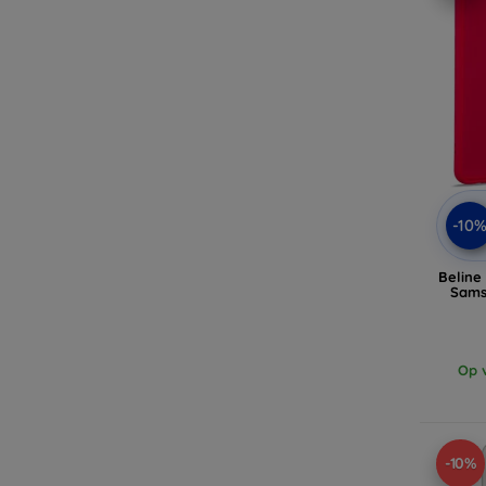
-10
Beline
Sams
Op v
-10%