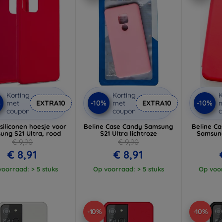
Korting
Korting
K
%
-10%
-10%
met
EXTRA10
met
EXTRA10
coupon
coupon
 siliconen hoesje voor
Beline Case Candy Samsung
Beline C
ung S21 Ultra, rood
S21 Ultra lichtroze
Samsung
€ 9,90
€ 9,90
€ 8,91
€ 8,91
oorraad: > 5 stuks
Op voorraad: > 5 stuks
Op voor
-10%
-10%