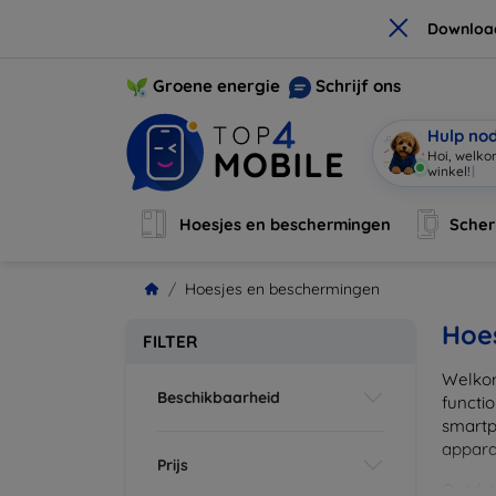
×
Downloa
Groene energie
Schrijf ons
Hulp no
Ik b
|
Hoesjes en beschermingen
Sche
Hoesjes en beschermingen
Hoe
FILTER
Welkom
Beschikbaarheid
functi
smartp
apparat
Prijs
Ontdek 