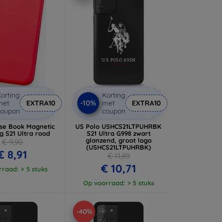
orting
Korting
-10%
met
EXTRA10
met
EXTRA10
coupon
coupon
ase Book Magnetic
US Polo USHCS21LTPUHRBK
 S21 Ultra rood
S21 Ultra G998 zwart
glanzend, groot logo
€ 9,90
(USHCS21LTPUHRBK)
€ 8,91
€ 11,89
€ 10,71
raad: > 5 stuks
Op voorraad: > 5 stuks
-40%