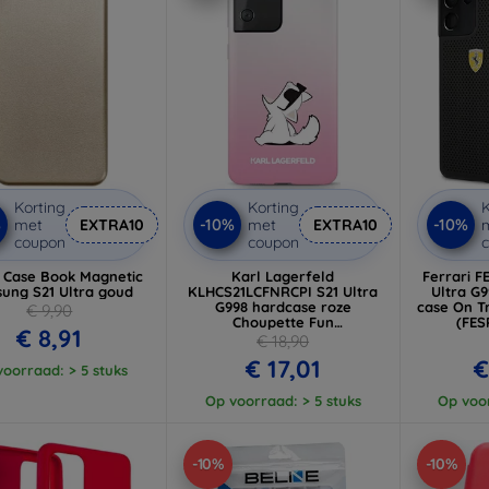
Korting
Korting
K
%
-10%
-10%
met
EXTRA10
met
EXTRA10
coupon
coupon
e Case Book Magnetic
Karl Lagerfeld
Ferrari 
ung S21 Ultra goud
KLHCS21LCFNRCPI S21 Ultra
Ultra G
G998 hardcase roze
case On T
€ 9,90
Choupette Fun
(FES
€ 8,91
(KLHCS21LCFNRCPI)
€ 18,90
€ 17,01
€
oorraad: > 5 stuks
Op voorraad: > 5 stuks
Op voor
-10%
-10%