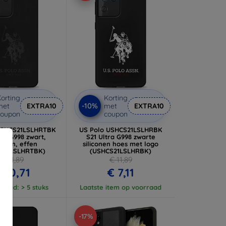
orting
Korting
-10%
met
EXTRA10
met
EXTRA10
coupon
coupon
USHCS21LSLHRTBK
US Polo USHCS21LSLHRBK
tra G998 zwart,
S21 Ultra G998 zwarte
iconen, effen
siliconen hoes met logo
S21LSLHRTBK)
(USHCS21LSLHRBK)
€ 11,89
€ 11,89
 10,71
€ 7,11
raad: > 5 stuks
Laatste item op voorraad
-17%