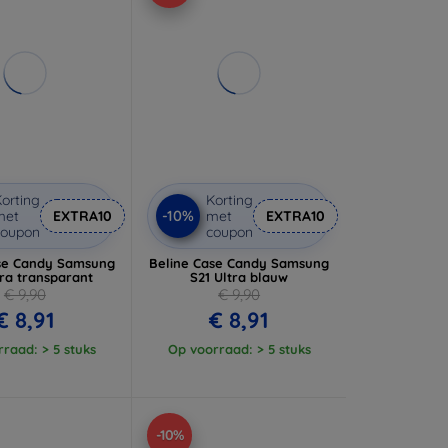
orting
Korting
-10%
met
EXTRA10
met
EXTRA10
coupon
coupon
se Candy Samsung
Beline Case Candy Samsung
tra transparant
S21 Ultra blauw
€ 9,90
€ 9,90
€ 8,91
€ 8,91
raad: > 5 stuks
Op voorraad: > 5 stuks
-10%