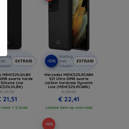
orting
Korting
-10%
met
EXTRA10
met
EXTRA10
coupon
coupon
s MEHCS21LSILBK
Mercedes MEHCS21LRCABK
 G998 zwarte harde
S21 Ultra G998 zwarte
Silicone Line
carbon hardcase Dynamic
CS21LSILBK)
Line (MEHCS21LRCABK)
€ 23,90
€ 26,90
 21,51
€ 22,41
raad: > 5 stuks
Laatste item op voorraad
-10%