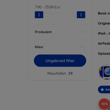
Vergee
7.90
-
25.89
Eur
van uw
Book c
Origine
Producent
iPad-, 
AirPod
Kleur
Oplaad
Uitgebreid filter
Resultaten
29
Aa
-10%