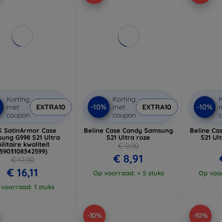
Korting
Korting
K
%
-10%
-10%
met
EXTRA10
met
EXTRA10
coupon
coupon
 SatinArmor Case
Beline Case Candy Samsung
Beline Ca
ung G998 S21 Ultra
S21 Ultra roze
S21 Ul
ilitaire kwaliteit
€ 9,90
(5903108342599)
€ 8,91
€ 17,90
€ 16,11
Op voorraad: > 5 stuks
Op voor
voorraad: 1 stuks
-10%
-10%