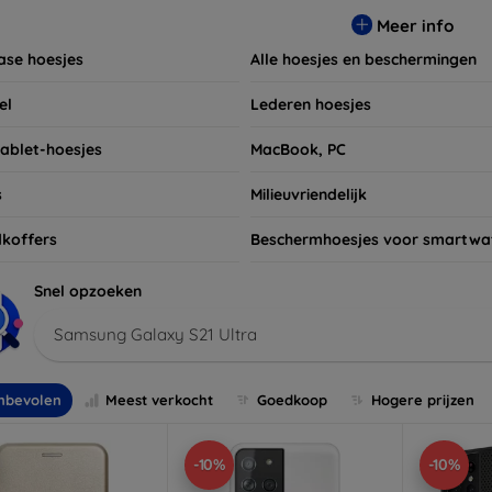
t niet om ook naar onze schermbeschermers en andere accesso
Meer info
 apparaten. Shop nu en geef uw apparaat de bescherming die h
ase hoesjes
Alle hoesjes en beschermingen
el
Lederen hoesjes
tablet-hoesjes
MacBook, PC
s
Milieuvriendelijk
koffers
Beschermhoesjes voor smartwa
Snel opzoeken
Samsung Galaxy S21 Ultra
nbevolen
Meest verkocht
Goedkoop
Hogere prijzen
-10%
-10%