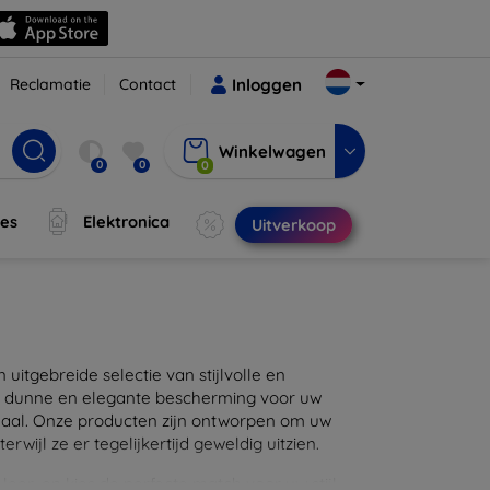
Reclamatie
Contact
Inloggen
Winkelwagen
0
0
0
jes
Elektronica
Uitverkoop
itgebreide selectie van stijlvolle en
en dunne en elegante bescherming voor uw
maal. Onze producten zijn ontworpen om uw
wijl ze er tegelijkertijd geweldig uitzien.
eer, en kies de perfecte match voor uw stijl.