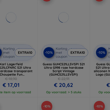
Korting
Korting
K
%
-10%
-10%
met
EXTRA10
met
EXTRA10
coupon
coupon
Karl Lagerfeld
Guess GUHCS21LLSVSPI S21
Guess G
21LCFNRC S21 Ultra
Ultra G998 roze hardcase
S21 Ultr
hardcase transparant
Script Vintage
siliconen 
Choupette Fun
(GUHCS21LLSVSPI)
Logo (G
KLHCS21LCFNRC)
€ 18,90
€ 22,91
€ 17,01
€ 20,62
€
te item op voorraad
Op voorraad: > 5 stuks
Op voor
-10%
-10%