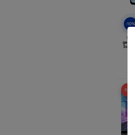
-10
Tact
gehar
Samsu
zw
Op v
-58%