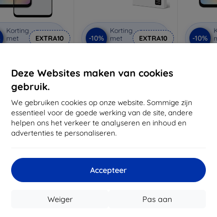
Korting
Korting
K
%
-10%
-10%
met
EXTRA10
met
EXTRA10
coupon
coupon
ical Glass Shield 5D
3MK StratCore700
Tactical
d beschermglas voor
meerlaagse beschermfolie
gehard b
Deze Websites maken van cookies
ng Galaxy A05/A05s
voor Samsung Galaxy A05s
Samsung 
art (57983118750)
helder
€ 22,91
gebruik.
€ 10,90
€ 20,62
€ 9,81
We gebruiken cookies op onze website. Sommige zijn
Op voorraad: > 5 stuks
essentieel voor de goede werking van de site, andere
oorraad: > 5 stuks
Op voor
helpen ons het verkeer te analyseren en inhoud en
advertenties te personaliseren.
-10%
-10%
Accepteer
Weiger
Pas aan