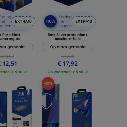
orting
Korting
-10%
met
EXTRA10
met
EXTRA10
coupon
coupon
 Pure Matt
3mk Silverprotection+
schermglas
beschermfolie
aat gemaakt
Op maat gemaakt
€ 13,90
€ 19,90
 12,51
€ 17,92
raad: > 5 stuks
Op voorraad: > 5 stuks
-10%