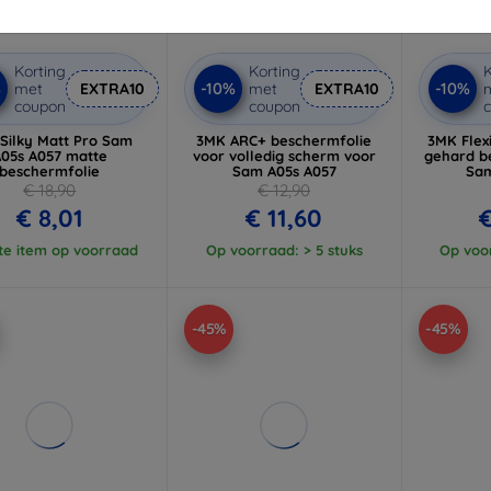
Korting
Korting
K
%
-10%
-10%
met
EXTRA10
met
EXTRA10
coupon
coupon
Silky Matt Pro Sam
3MK ARC+ beschermfolie
3MK Flex
05s A057 matte
voor volledig scherm voor
gehard b
beschermfolie
Sam A05s A057
Sam
€ 18,90
€ 12,90
€ 8,01
€ 11,60
€
te item op voorraad
Op voorraad: > 5 stuks
Op voor
-45%
-45%