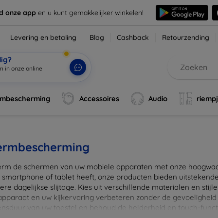
d onze app
en u kunt gemakkelijker winkelen!
Levering en betaling
Blog
Cashback
Retourzending
dig?
rmbescherming
Accessoires
Audio
riemp
ermbescherming
rm de schermen van uw mobiele apparaten met onze hoogwaard
 smartphone of tablet heeft, onze producten bieden uitstekend
re dagelijkse slijtage. Kies uit verschillende materialen en stijl
 apparaat en uw kijkervaring verbeteren zonder de gevoeligheid
ensduur van uw toestel en behoud de helderheid en touch-funct
beschermers. Ontdek vandaag nog onze brede collectie en vin