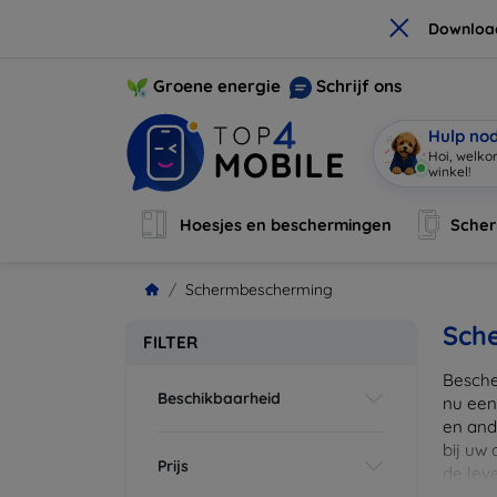
×
Downloa
Groene energie
Schrijf ons
Hulp no
Ik ben
|
Hoesjes en beschermingen
Sche
Schermbescherming
Sch
FILTER
Besche
Beschikbaarheid
nu een
en ande
bij uw
Prijs
de lev
scherm