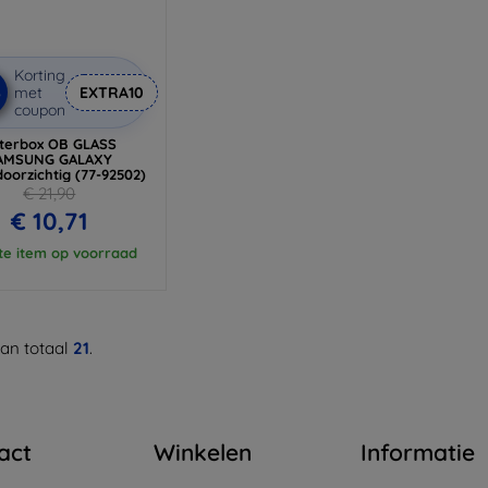
Korting
%
met
EXTRA10
coupon
terbox OB GLASS
AMSUNG GALAXY
oorzichtig (77-92502)
€ 21,90
€ 10,71
te item op voorraad
an totaal
21
.
act
Winkelen
Informatie