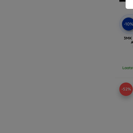
-10
3MK 
A
Laats
-52%