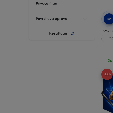
Privacy filter
Povrchová úprava
-10
3mk P
Resultaten
21
Op
Op 
-10%