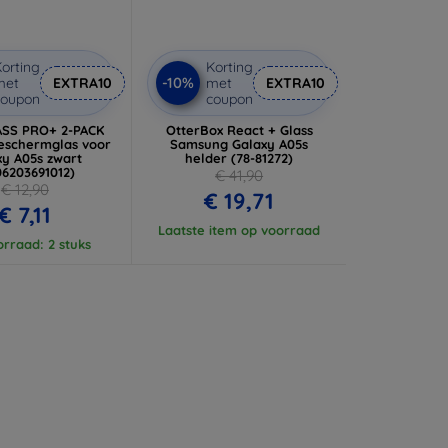
orting
Korting
-10%
met
EXTRA10
met
EXTRA10
coupon
coupon
ASS PRO+ 2-PACK
OtterBox React + Glass
eschermglas voor
Samsung Galaxy A05s
xy A05s zwart
helder (78-81272)
06203691012)
€ 41,90
€ 12,90
€ 19,71
€ 7,11
Laatste item op voorraad
rraad: 2 stuks