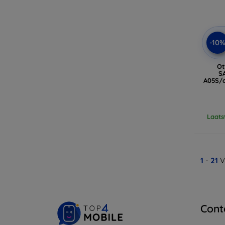
-10
Ot
S
A05S/d
Laats
1
-
21
V
Cont