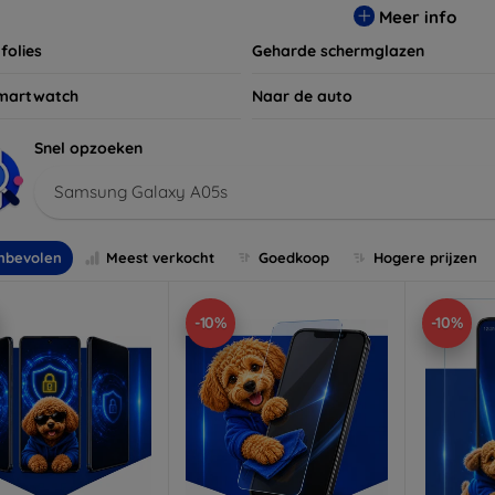
Meer info
folies
Geharde schermglazen
martwatch
Naar de auto
Snel opzoeken
Samsung Galaxy A05s
nbevolen
Meest verkocht
Goedkoop
Hogere prijzen
-10%
-10%