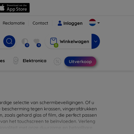
Reclamatie
Contact
Inloggen
Winkelwagen
0
0
0
jes
Elektronica
Uitverkoop
ige selectie van schermbeveiligingen. Of u
e bescherming tegen krassen, vingerafdrukken
en, zoals gehard glas of film, die perfect passen
 van het touchscreen te beïnvloeden. Verleng
ionaliteit met onze duurzame en betaalbare
d de perfecte bescherming voor uw apparaat!