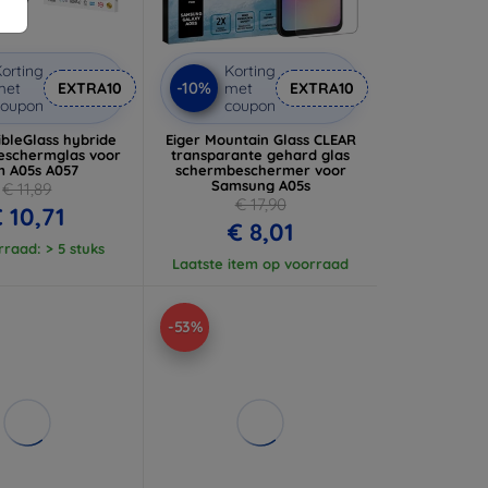
orting
Korting
-10%
met
EXTRA10
met
EXTRA10
coupon
coupon
ibleGlass hybride
Eiger Mountain Glass CLEAR
eschermglas voor
transparante gehard glas
 A05s A057
schermbeschermer voor
Samsung A05s
€ 11,89
€ 17,90
 10,71
€ 8,01
raad: > 5 stuks
Laatste item op voorraad
-53%