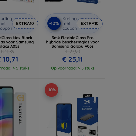
orting
Korting
-10%
met
EXTRA10
met
EXTRA10
coupon
coupon
dGlass Max Black
3mk FlexibleGlass Pro
las voor Samsung
hybride beschermglas voor
alaxy A05s
Samsung Galaxy A05s
€ 11,89
€ 27,90
 10,71
€ 25,11
raad: > 5 stuks
Op voorraad: > 5 stuks
-10%