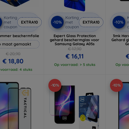
Korting
Korting
K
%
-10%
-10%
met
EXTRA10
met
EXTRA10
coupon
coupon
ammer beschermfolie
Expert Glass Protection
3mk Har
gehard beschermglas voor
Gehard g
 maat gemaakt
Samsung Galaxy A05s
G
€ 17,90
€ 20,90
€ 16,11
€
€ 18,80
Op voorraad: > 5 stuks
Op voor
voorraad: 4 stuks
-10%
-10%