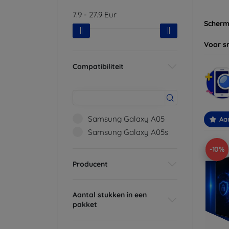
7.9
-
27.9
Eur
Scherm
Voor s
Compatibiliteit
Samsung Galaxy A05
Aa
Samsung Galaxy A05s
-10%
Producent
Aantal stukken in een
pakket