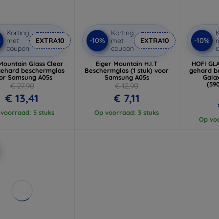
Korting
Korting
K
%
-10%
-10%
met
EXTRA10
met
EXTRA10
coupon
coupon
Mountain Glass Clear
Eiger Mountain H.I.T
HOFI GL
gehard beschermglas
Beschermglas (1 stuk) voor
gehard b
or Samsung A05s
Samsung A05s
Gala
(59
€ 27,90
€ 12,90
€ 13,41
€ 7,11
voorraad: 5 stuks
Op voorraad: 3 stuks
Op voo