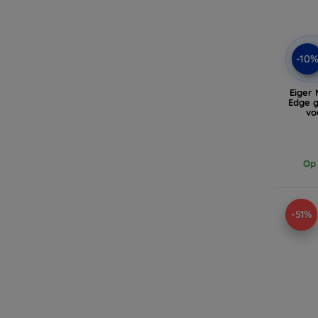
-10
Eiger 
Edge 
vo
Op 
-51%