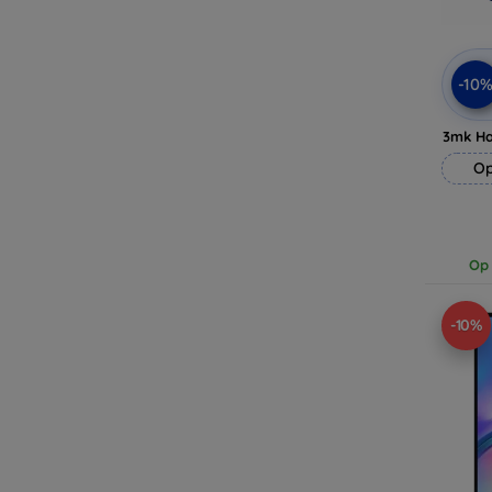
-10
3mk H
Op
Op 
-10%