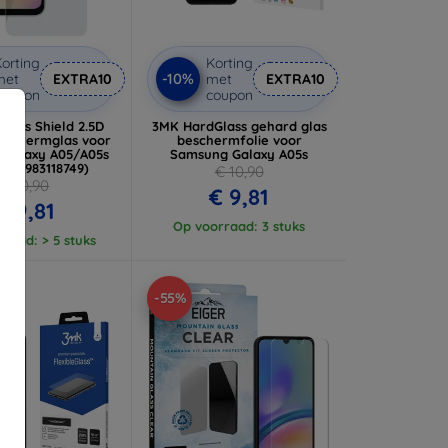
orting
Korting
-10%
met
EXTRA10
met
EXTRA10
coupon
coupon
 Glass Shield 2.5D
3MK HardGlass gehard glas
eschermglas voor
beschermfolie voor
Galaxy A05/A05s
Samsung Galaxy A05s
 (57983118749)
€ 10,90
€ 10,90
€ 9,81
€ 9,81
Op voorraad: 3 stuks
raad: > 5 stuks
-55%