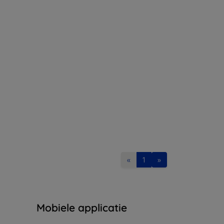
«
1
»
Mobiele applicatie