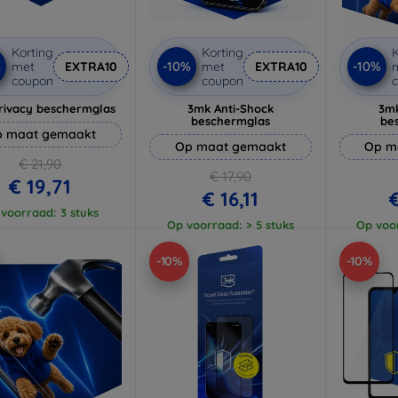
Korting
Korting
K
%
-10%
-10%
met
EXTRA10
met
EXTRA10
coupon
coupon
rivacy beschermglas
3mk Anti-Shock
3mk
beschermglas
be
 maat gemaakt
Op maat gemaakt
Op m
€ 21,90
€ 17,90
€ 19,71
€ 16,11
€
voorraad: 3 stuks
Op voorraad: > 5 stuks
Op voor
-10%
-10%