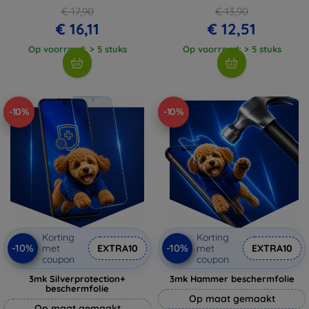
€ 17,90
€ 13,90
€ 16,11
€ 12,51
Op voorraad: > 5 stuks
Op voorraad: > 5 stuks
-10%
-10%
Korting
Korting
-10%
-10%
met
EXTRA10
met
EXTRA10
coupon
coupon
3mk Silverprotection+
3mk Hammer beschermfolie
beschermfolie
Op maat gemaakt
Op maat gemaakt