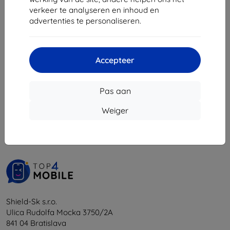
€ 6,21
verkeer te analyseren en inhoud en
advertenties te personaliseren.
Laatste item op voorraad
Accepteer
Pas aan
1
-
5
Van totaal
5
.
Weiger
«
1
»
Shield-Sk s.r.o.
Ulica Rudolfa Mocka 3750/2A
841 04 Bratislava