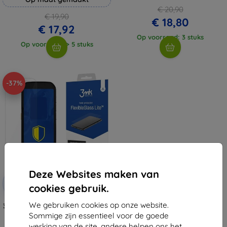
€ 20,90
€ 19,90
€ 18,80
€ 17,92
Op voorraad: 3 stuks
Op voorraad: > 5 stuks
-37%
Deze Websites maken van
Korting
-10%
met
EXTRA10
cookies gebruik.
coupon
We gebruiken cookies op onze website.
3MK FlexibleGlass Lite Cat S42 H+
Hybrid Glass Lite
Sommige zijn essentieel voor de goede
€ 9,90
werking van de site, andere helpen ons het