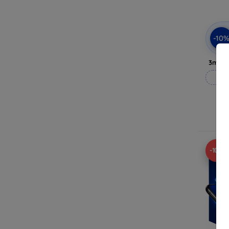
-10
3mk P
Op
Op 
-10%