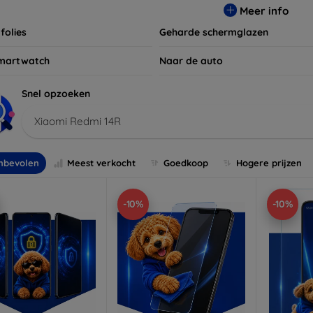
Meer info
folies
Geharde schermglazen
martwatch
Naar de auto
Snel opzoeken
Xiaomi Redmi 14R
nbevolen
Meest verkocht
Goedkoop
Hogere prijzen
-10%
-10%