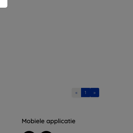
«
1
»
Mobiele applicatie