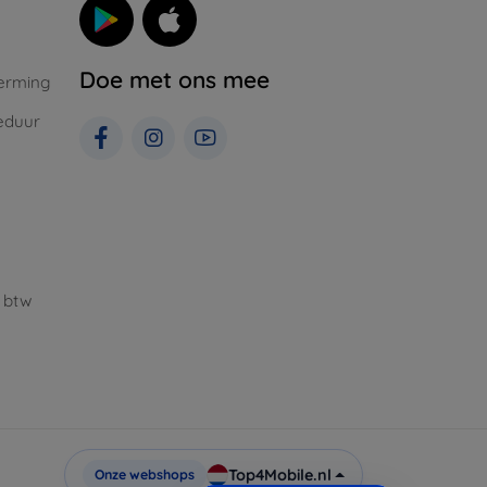
Doe met ons mee
erming
eduur
 btw
Top4Mobile.nl
Onze webshops