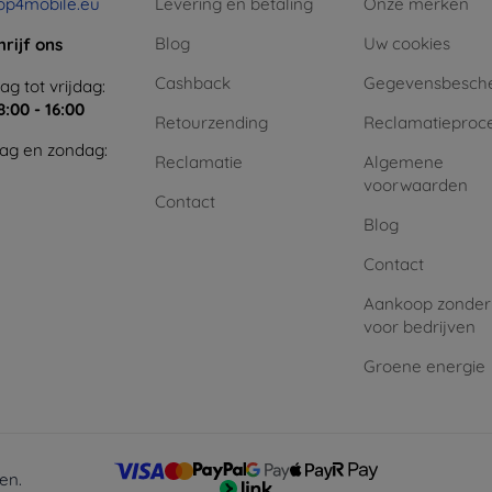
op4mobile.eu
Levering en betaling
Onze merken
Blog
Uw cookies
hrijf ons
Cashback
Gegevensbesch
g tot vrijdag:
8:00 - 16:00
Retourzending
Reclamatieproc
ag en zondag:
Reclamatie
Algemene
voorwaarden
Contact
Blog
Contact
Aankoop zonder
voor bedrijven
Groene energie
en.