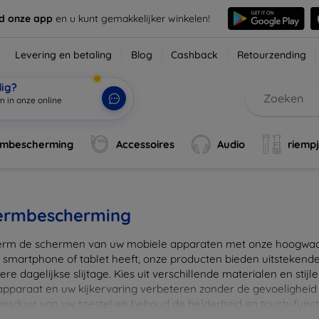
d onze app
en u kunt gemakkelijker winkelen!
Levering en betaling
Blog
Cashback
Retourzending
dig?
|
rmbescherming
Accessoires
Audio
riemp
ermbescherming
rm de schermen van uw mobiele apparaten met onze hoogwaard
 smartphone of tablet heeft, onze producten bieden uitstekend
re dagelijkse slijtage. Kies uit verschillende materialen en stijl
 apparaat en uw kijkervaring verbeteren zonder de gevoeligheid
ensduur van uw toestel en behoud de helderheid en touch-funct
beschermers. Ontdek vandaag nog onze brede collectie en vin