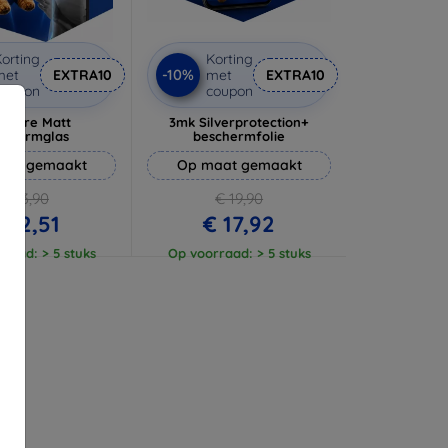
orting
Korting
-10%
met
EXTRA10
met
EXTRA10
coupon
coupon
 Pure Matt
3mk Silverprotection+
schermglas
beschermfolie
aat gemaakt
Op maat gemaakt
€ 13,90
€ 19,90
 12,51
€ 17,92
raad: > 5 stuks
Op voorraad: > 5 stuks