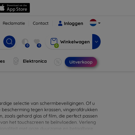
Reclamatie
Contact
Inloggen
Winkelwagen
0
0
0
jes
Elektronica
Uitverkoop
ige selectie van schermbeveiligingen. Of u
e bescherming tegen krassen, vingerafdrukken
en, zoals gehard glas of film, die perfect passen
 van het touchscreen te beïnvloeden. Verleng
ionaliteit met onze duurzame en betaalbare
d de perfecte bescherming voor uw apparaat!