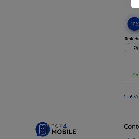
-10
3mk H
Op
Op 
1
-
6
Va
Cont