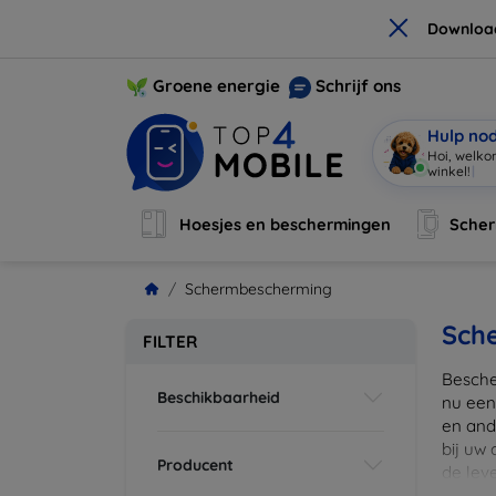
×
Downloa
Groene energie
Schrijf ons
Hulp no
Hoi, welko
Hoesjes en beschermingen
Sche
Schermbescherming
Sch
FILTER
Besche
Beschikbaarheid
nu een
en ande
bij uw
Producent
de lev
scherm