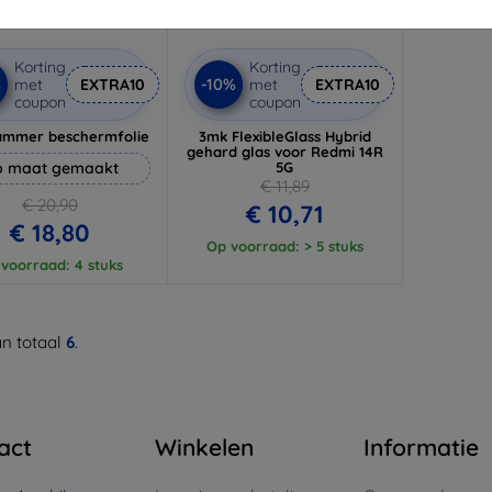
Korting
Korting
%
-10%
met
EXTRA10
met
EXTRA10
coupon
coupon
ammer beschermfolie
3mk FlexibleGlass Hybrid
gehard glas voor Redmi 14R
 maat gemaakt
5G
€ 11,89
€ 20,90
€ 10,71
€ 18,80
Op voorraad: > 5 stuks
voorraad: 4 stuks
n totaal
6
.
act
Winkelen
Informatie