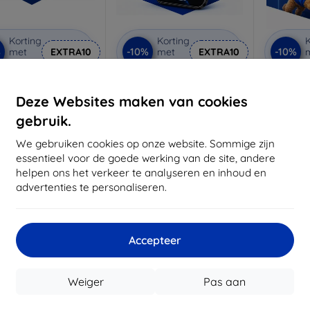
Korting
Korting
K
%
-10%
-10%
met
EXTRA10
met
EXTRA10
coupon
coupon
rivacy beschermglas
3mk Anti-Shock
3mk
beschermglas
be
Deze Websites maken van cookies
 maat gemaakt
Op maat gemaakt
Op m
gebruik.
€ 21,90
€ 17,90
€ 19,71
We gebruiken cookies op onze website. Sommige zijn
€ 16,11
€
essentieel voor de goede werking van de site, andere
voorraad: 3 stuks
helpen ons het verkeer te analyseren en inhoud en
Op voorraad: > 5 stuks
Op voor
advertenties te personaliseren.
-10%
Accepteer
Weiger
Pas aan