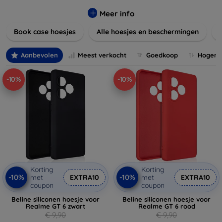
Onze producten zijn ontworpen om uw apparaten te
beschermen tegen krassen, vallen en dagelijkse slijtage,
Meer info
terwijl ze er tegelijkertijd geweldig uitzien.
Book case hoesjes
Alle hoesjes en beschermingen
Ontdek onze variëteit aan materialen, van duurzaam
kunststof tot luxe leer, en kies de perfecte match voor uw
Aanbevolen
Meest verkocht
Goedkoop
Hogere 
stijl. Vergeet niet om ook naar onze schermbeschermers en
andere accessoires te kijken voor een complete
-10%
-10%
bescherming van uw apparaten. Shop nu en geef uw
apparaat de bescherming die het verdient!
Korting
Korting
-10%
-10%
met
EXTRA10
met
EXTRA10
coupon
coupon
Beline siliconen hoesje voor
Beline siliconen hoesje voor
Realme GT 6 zwart
Realme GT 6 rood
€ 9,90
€ 9,90