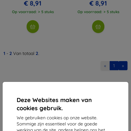
€ 8,91
€ 8,91
Op voorraad: > 5 stuks
Op voorraad: > 5 stuks
1
-
2
Van totaal
2
.
«
1
»
Deze Websites maken van
cookies gebruik.
Shield-Sk s.r.o.
We gebruiken cookies op onze website.
Ulica Rudolfa Mocka 3750/2A
Sommige zijn essentieel voor de goede
841 04 Bratislava
werking van de site, andere helpen ons het