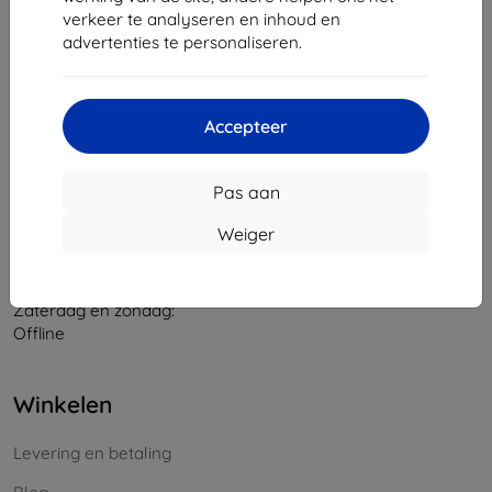
verkeer te analyseren en inhoud en
Bedrijfsnummer:
46701494
advertenties te personaliseren.
BTW-nummer:
SK2023549671
Contact
Accepteer
info@top4mobile.eu
Pas aan
Schrijf ons
Weiger
Maandag tot vrijdag:
Online
8:00 - 16:00
Zaterdag en zondag:
Offline
Winkelen
Levering en betaling