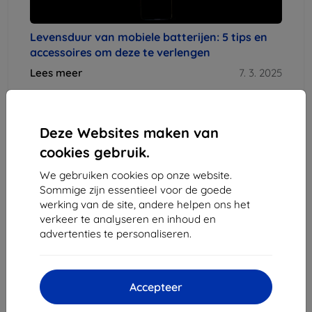
Levensduur van mobiele batterijen: 5 tips en
accessoires om deze te verlengen
Lees meer
7. 3. 2025
Deze Websites maken van
Blog
cookies gebruik.
We gebruiken cookies op onze website.
Sommige zijn essentieel voor de goede
werking van de site, andere helpen ons het
Mobiele telefoons
verkeer te analyseren en inhoud en
advertenties te personaliseren.
Accepteer