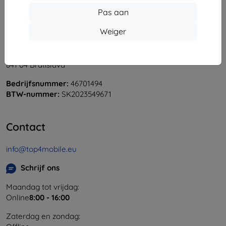
Pas aan
Weiger
Shield-Sk s.r.o.
Ulica Rudolfa Mocka 3750/2A
841 04 Bratislava
Bedrijfsnummer:
46701494
BTW-nummer:
SK2023549671
Contact
info@top4mobile.eu
Schrijf ons
Maandag tot vrijdag:
Online
8:00 - 16:00
Zaterdag en zondag: