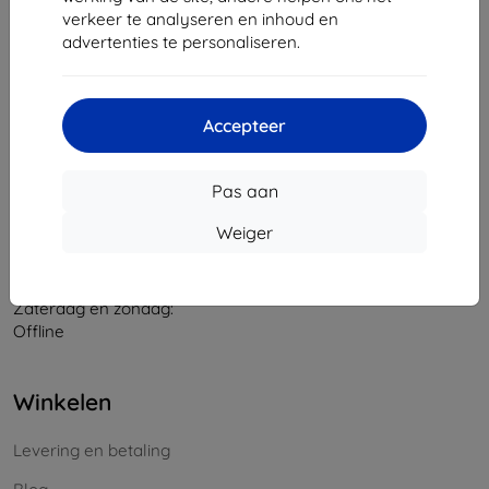
verkeer te analyseren en inhoud en
Bedrijfsnummer:
46701494
advertenties te personaliseren.
BTW-nummer:
SK2023549671
Contact
Accepteer
info@top4mobile.eu
Pas aan
Schrijf ons
Weiger
Maandag tot vrijdag:
Online
8:00 - 16:00
Zaterdag en zondag:
Offline
Winkelen
Levering en betaling