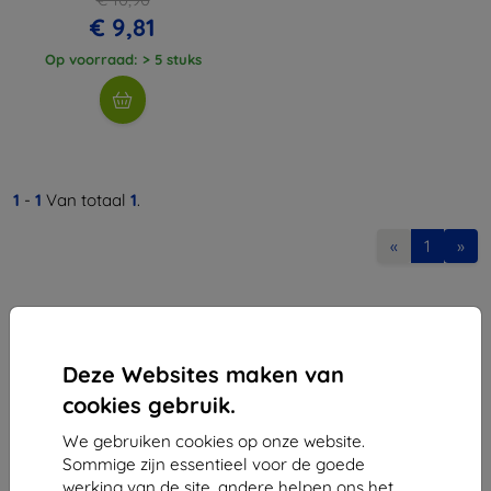
€ 9,81
Op voorraad: > 5 stuks
1
-
1
Van totaal
1
.
«
1
»
Deze Websites maken van
cookies gebruik.
Shield-Sk s.r.o.
We gebruiken cookies op onze website.
Ulica Rudolfa Mocka 3750/2A
Sommige zijn essentieel voor de goede
841 04 Bratislava
werking van de site, andere helpen ons het