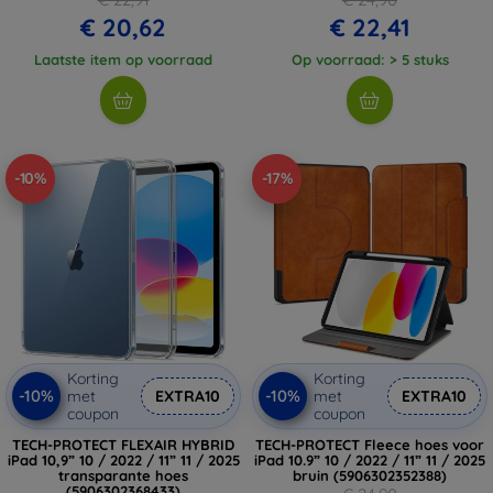
€ 20,62
€ 22,41
Laatste item op voorraad
Op voorraad: > 5 stuks
-10%
-17%
Korting
Korting
-10%
-10%
met
EXTRA10
met
EXTRA10
coupon
coupon
TECH-PROTECT FLEXAIR HYBRID
TECH-PROTECT Fleece hoes voor
iPad 10,9” 10 / 2022 / 11” 11 / 2025
iPad 10.9” 10 / 2022 / 11” 11 / 2025
transparante hoes
bruin (5906302352388)
(5906302368433)