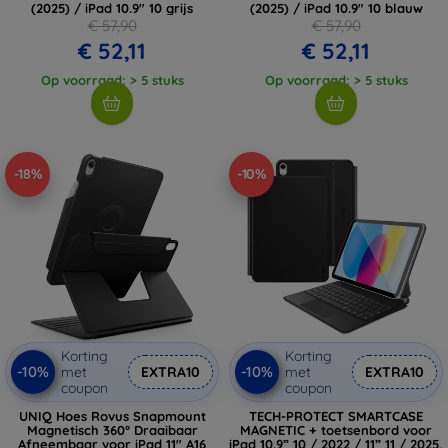
(2025) / iPad 10.9" 10 grijs
(2025) / iPad 10.9" 10 blauw
€ 57,90
€ 57,90
€ 52,11
€ 52,11
Op voorraad: > 5 stuks
Op voorraad: > 5 stuks
-18%
-10%
Korting
Korting
-10%
-10%
met
EXTRA10
met
EXTRA10
coupon
coupon
UNIQ Hoes Rovus Snapmount
TECH-PROTECT SMARTCASE
Magnetisch 360° Draaibaar
MAGNETIC + toetsenbord voor
Afneembaar voor iPad 11" A16
iPad 10.9” 10 / 2022 / 11” 11 / 2025,