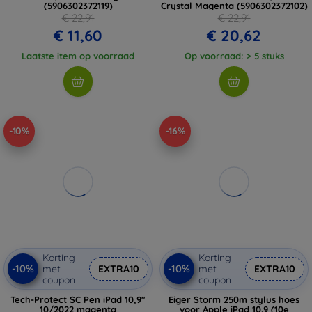
(5906302372119)
Crystal Magenta (5906302372102)
€ 22,91
€ 22,91
€ 11,60
€ 20,62
Laatste item op voorraad
Op voorraad: > 5 stuks
-10%
-16%
Korting
Korting
-10%
-10%
met
EXTRA10
met
EXTRA10
coupon
coupon
Tech-Protect SC Pen iPad 10,9"
Eiger Storm 250m stylus hoes
10/2022 magenta
voor Apple iPad 10.9 (10e