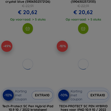
crystal blue (5906302372126)
(5906302372133)
€ 22,91
€ 22,91
€ 20,62
€ 20,62
Op voorraad: > 5 stuks
Op voorraad: > 5 stuks
-49%
-10%
Korting
Korting
-10%
-10%
met
EXTRA10
met
EXTRA10
coupon
coupon
Tech-Protect SC Pen Hybrid iPad
TECH-PROTECT SC PEN HYBRID
10.9 10 / 2022 kristalgeel
hoes voor IPAD 10.9 10 / 2022