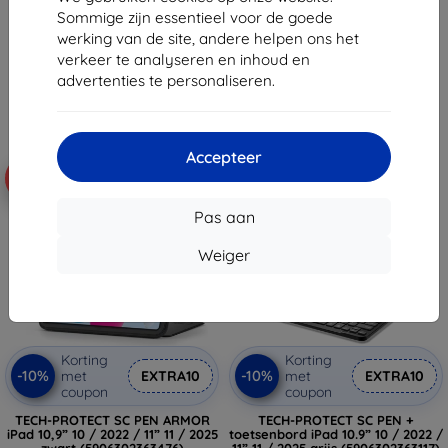
(5906302363094)
€ 33,90
Sommige zijn essentieel voor de goede
€ 27,90
€ 30,52
werking van de site, andere helpen ons het
€ 25,11
verkeer te analyseren en inhoud en
Op voorraad: > 5 stuks
advertenties te personaliseren.
Laatste item op voorraad
Accepteer
-46%
-10%
Pas aan
Weiger
Korting
Korting
-10%
-10%
met
EXTRA10
met
EXTRA10
coupon
coupon
TECH-PROTECT SC PEN ARMOR
TECH-PROTECT SC PEN +
iPad 10,9” 10 / 2022 / 11” 11 / 2025
toetsenbord iPad 10.9” 10 / 2022 /
zwart (5906302363476)
11” 11 / 2025 grijs (5906302363117)