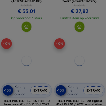
(ACTCSE-APR-IP-109)
zwart (4894240266977)
€ 58,90
€ 33,90
€ 53,01
€ 27,82
Op voorraad: 1 stuks
Laatste item op voorraad
-10%
-10%
Korting
Korting
-10%
-10%
met
EXTRA10
met
EXTRA10
coupon
coupon
TECH-PROTECT SC PEN HYBRID
TECH-PROTECT SC Pen Hybrid
hoes voor iPad 10,9" 10 / 2022
iPad 10.9 10 / 2022 kristal zilver