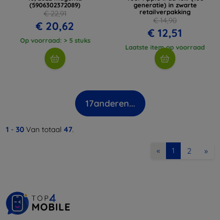
(5906302372089)
generatie) in zwarte
retailverpakking
€ 22,91
€ 14,90
€ 20,62
€ 12,51
Op voorraad: > 5 stuks
Laatste item op voorraad
17
anderen...
1
-
30
Van totaal
47
.
2
»
«
1