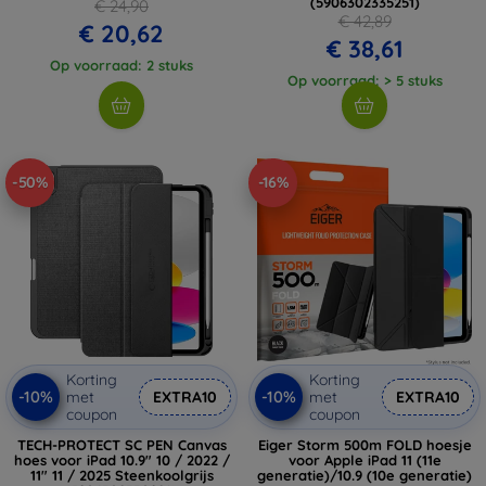
(5906302335251)
€ 24,90
€ 42,89
€ 20,62
€ 38,61
Op voorraad: 2 stuks
Op voorraad: > 5 stuks
-50%
-16%
Korting
Korting
-10%
-10%
met
EXTRA10
met
EXTRA10
coupon
coupon
TECH-PROTECT SC PEN Canvas
Eiger Storm 500m FOLD hoesje
hoes voor iPad 10.9" 10 / 2022 /
voor Apple iPad 11 (11e
11" 11 / 2025 Steenkoolgrijs
generatie)/10.9 (10e generatie)