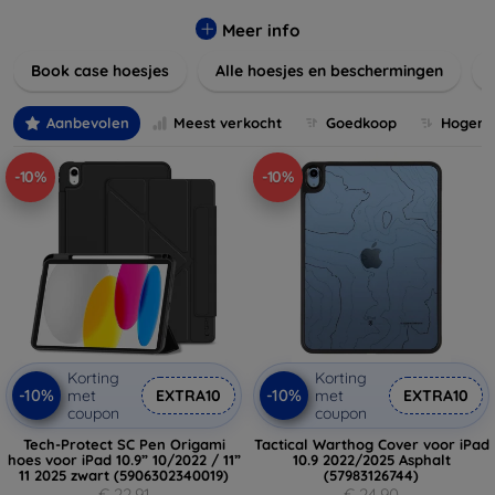
Onze producten zijn ontworpen om uw apparaten te
beschermen tegen krassen, vallen en dagelijkse slijtage,
Meer info
terwijl ze er tegelijkertijd geweldig uitzien.
Book case hoesjes
Alle hoesjes en beschermingen
Ontdek onze variëteit aan materialen, van duurzaam
kunststof tot luxe leer, en kies de perfecte match voor uw
Aanbevolen
Meest verkocht
Goedkoop
Hogere 
stijl. Vergeet niet om ook naar onze schermbeschermers en
andere accessoires te kijken voor een complete
-10%
-10%
bescherming van uw apparaten. Shop nu en geef uw
apparaat de bescherming die het verdient!
Korting
Korting
-10%
-10%
met
EXTRA10
met
EXTRA10
coupon
coupon
Tech-Protect SC Pen Origami
Tactical Warthog Cover voor iPad
hoes voor iPad 10.9” 10/2022 / 11”
10.9 2022/2025 Asphalt
11 2025 zwart (5906302340019)
(57983126744)
€ 22,91
€ 24,90