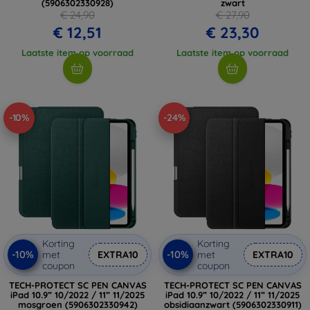
(5906302330928)
zwart
€ 24,90
€ 27,90
€ 12,51
€ 23,30
Laatste item op voorraad
Laatste item op voorraad
-10%
-24%
Korting
Korting
-10%
-10%
met
EXTRA10
met
EXTRA10
coupon
coupon
TECH-PROTECT SC PEN CANVAS
TECH-PROTECT SC PEN CANVAS
iPad 10.9” 10/2022 / 11” 11/2025
iPad 10.9” 10/2022 / 11” 11/2025
mosgroen (5906302330942)
obsidiaanzwart (5906302330911)