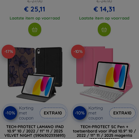
€ 27,90
€ 24,90
€ 25,11
€ 14,31
Laatste item op voorraad
Laatste item op voorraad
-17%
-10%
Korting
Korting
-10%
-10%
met
EXTRA10
met
EXTRA10
coupon
coupon
TECH-PROTECT LAMANO IPAD
TECH-PROTECT SC Pen +
10.9” 10 / 2022 / 11” 11 / 2025
toetsenbord voor iPad 10.9” 10 /
VELVET NIGHT (5906302335893)
2022 / 11” 11 / 2025 magenta