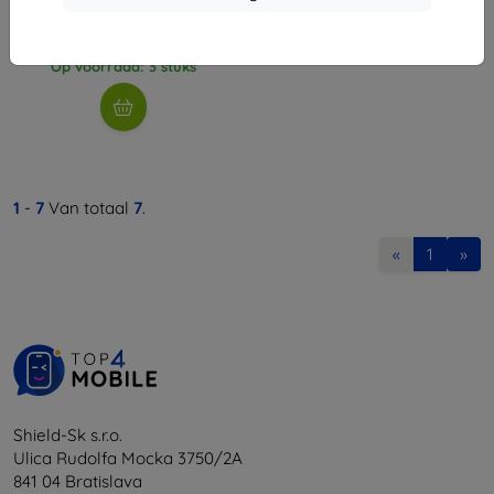
€ 16,90
€ 15,21
Op voorraad: 3 stuks
1
-
7
Van totaal
7
.
«
1
»
Shield-Sk s.r.o.
Ulica Rudolfa Mocka 3750/2A
841 04 Bratislava