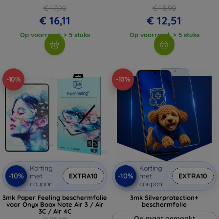
€ 17,90
€ 13,90
€ 16,11
€ 12,51
Op voorraad: > 5 stuks
Op voorraad: > 5 stuks
-10%
-10%
Korting
Korting
-10%
-10%
met
EXTRA10
met
EXTRA10
coupon
coupon
3mk Paper Feeling beschermfolie
3mk Silverprotection+
voor Onyx Boox Note Air 3 / Air
beschermfolie
3C / Air 4C
Op maat gemaakt