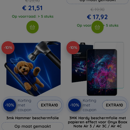
€ 23,90
€ 21,51
€ 19,90
€ 17,92
Op voorraad: > 5 stuks
Op voorraad: > 5 stuks
-10%
-10%
Korting
Korting
-10%
-10%
met
EXTRA10
met
EXTRA10
coupon
coupon
3mk Hammer beschermfolie
3MK Hardy beschermfolie met
papieren effect voor Onyx Boox
Op maat gemaakt
Note Air 3 / Air 3C / Air 4C