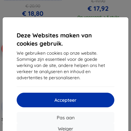
€ 19,90
€ 20,90
€ 17,92
€ 18,80
Op voorraad: > 5 stuks
Op voorraad: 3 stuks
Deze Websites maken van
cookies gebruik.
-10%
We gebruiken cookies op onze website.
Sommige zijn essentieel voor de goede
werking van de site, andere helpen ons het
verkeer te analyseren en inhoud en
advertenties te personaliseren.
Accepteer
Korting
-10%
met
EXTRA10
coupon
Pas aan
3mk FlexibleGlass hybride gehard
glas voor Onyx Boox Note Air 3 /
Air 3C / Air 4C
Weiger