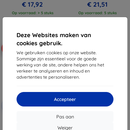
€ 17,92
€ 21,51
Op voorraad: > 5 stuks
Op voorraad: 5 stuks
Deze Websites maken van
cookies gebruik.
-10%
We gebruiken cookies op onze website.
Sommige zijn essentieel voor de goede
werking van de site, andere helpen ons het
verkeer te analyseren en inhoud en
advertenties te personaliseren.
Accepteer
Korting
-10%
met
EXTRA10
coupon
Pas aan
Spigen Liquid Air, mat zwart -
Samsung Galaxy A5 2025 5G
Weiger
€ 19,90