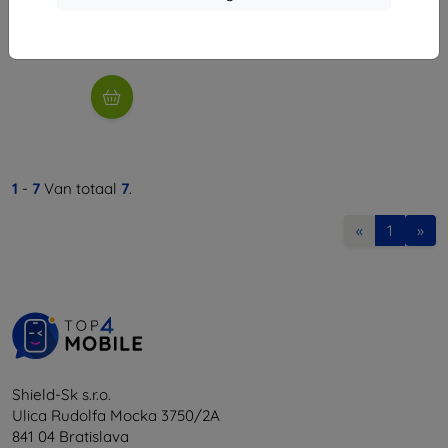
€ 17,92
Op voorraad: > 5 stuks
1
-
7
Van totaal
7
.
«
1
»
Shield-Sk s.r.o.
Ulica Rudolfa Mocka 3750/2A
841 04 Bratislava