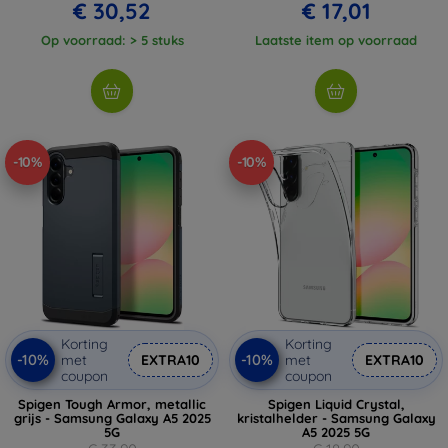
€ 30,52
€ 17,01
Op voorraad: > 5 stuks
Laatste item op voorraad
-10%
-10%
Korting
Korting
-10%
-10%
met
EXTRA10
met
EXTRA10
coupon
coupon
Spigen Tough Armor, metallic
Spigen Liquid Crystal,
grijs - Samsung Galaxy A5 2025
kristalhelder - Samsung Galaxy
5G
A5 2025 5G