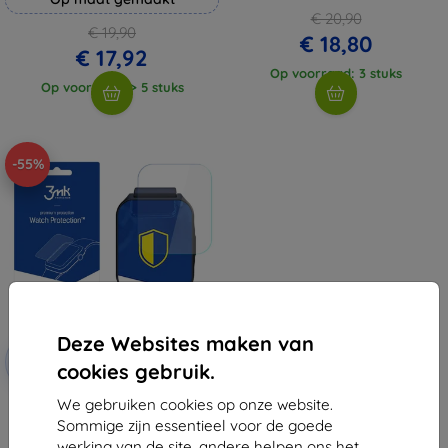
€ 20,90
€ 19,90
€ 18,80
€ 17,92
Op voorraad: 3 stuks
Op voorraad: > 5 stuks
-55%
Deze Websites maken van
Korting
-10%
met
EXTRA10
cookies gebruik.
coupon
We gebruiken cookies op onze website.
3MK ARC Motorola Moto Watch
70 beschermfolie voor het
Sommige zijn essentieel voor de goede
volledige scherm
werking van de site, andere helpen ons het