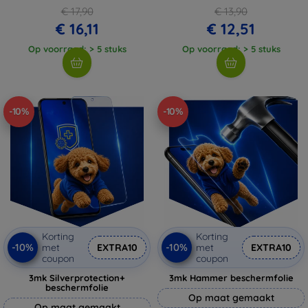
€ 17,90
€ 13,90
€ 16,11
€ 12,51
Op voorraad: > 5 stuks
Op voorraad: > 5 stuks
-10%
-10%
Korting
Korting
-10%
-10%
met
EXTRA10
met
EXTRA10
coupon
coupon
3mk Silverprotection+
3mk Hammer beschermfolie
beschermfolie
Op maat gemaakt
Op maat gemaakt