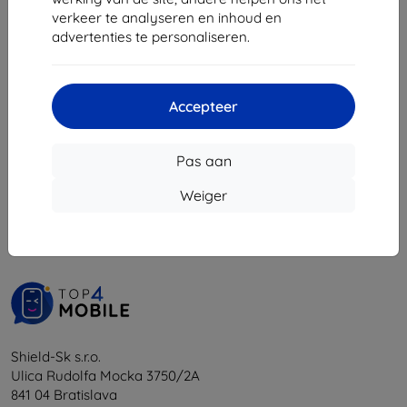
€ 13,90
verkeer te analyseren en inhoud en
€ 6,21
advertenties te personaliseren.
Laatste item op voorraad
Accepteer
Pas aan
1
-
5
Van totaal
5
.
Weiger
«
1
»
Shield-Sk s.r.o.
Ulica Rudolfa Mocka 3750/2A
841 04 Bratislava