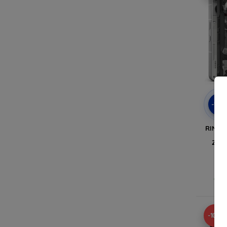
-10
RINGK
PHO
ZWAR
Op v
-10%