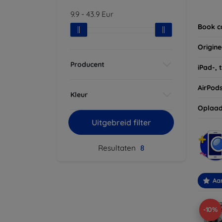
Vergee
9.9
-
43.9
Eur
van uw
Book c
Origine
Producent
iPad-, 
AirPod
Kleur
Oplaad
Uitgebreid filter
Resultaten
8
Aa
-10%