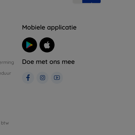
Mobiele applicatie
Doe met ons mee
erming
eduur
 btw