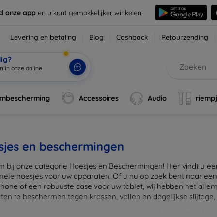
d onze app
en u kunt gemakkelijker winkelen!
Levering en betaling
Blog
Cashback
Retourzending
dig?
m in onze online
rmbescherming
Accessoires
Audio
riemp
sjes en beschermingen
 bij onze categorie Hoesjes en Beschermingen! Hier vindt u een u
onele hoesjes voor uw apparaten. Of u nu op zoek bent naar e
hone of een robuuste case voor uw tablet, wij hebben het alle
en te beschermen tegen krassen, vallen en dagelijkse slijtage, ter
onze variëteit aan materialen, van duurzaam kunststof tot luxe l