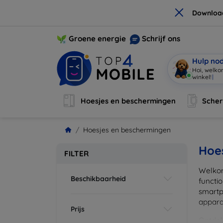
×
Downloa
Groene energie
Schrijf ons
Hulp no
Hoi, welko
winkel!
|
Hoesjes en beschermingen
Sche
Hoesjes en beschermingen
Hoe
FILTER
Welkom
Beschikbaarheid
functi
smartp
apparat
Prijs
Ontdek 