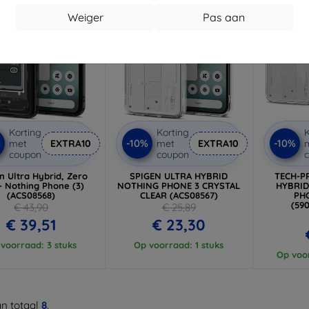
Weiger
Pas aan
Korting
Korting
K
%
-10%
-10%
met
EXTRA10
met
EXTRA10
coupon
coupon
n Ultra Hybrid, Zero
SPIGEN ULTRA HYBRID
TECH-P
- Nothing Phone (3)
NOTHING PHONE 3 CRYSTAL
HYBRID
(ACS08568)
CLEAR (ACS08567)
PHO
(59
€ 43,90
€ 25,89
€ 39,51
€ 23,30
voorraad: 3 stuks
Op voorraad: 1 stuks
Op voor
n totaal
8
.