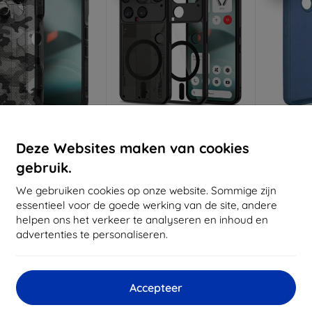
Korting
Korting
K
%
-10%
-10%
met
EXTRA10
met
EXTRA10
Deze Websites maken van cookies
coupon
coupon
gebruik.
E FUSION X NOTHING
TECH-PROTECT MAGMAT
Beline si
NE 3 CAMOUFLAGE
MAGSAFE NOTHING PHONE 3
Nothin
We gebruiken cookies op onze website. Sommige zijn
T (8800293859291)
Zwart/Helder
essentieel voor de goede werking van de site, andere
(5906302330775)
€ 16,90
€ 10,90
helpen ons het verkeer te analyseren en inhoud en
€ 15,21
€ 9,81
advertenties te personaliseren.
Op voor
oorraad: > 5 stuks
Op voorraad: > 5 stuks
Accepteer
-10%
-10%