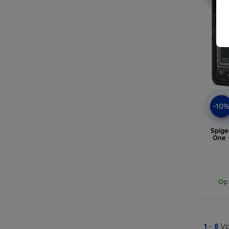
-10
Spige
One 
Op 
1
-
8
Va