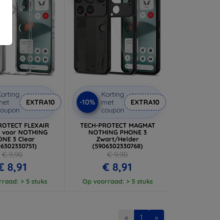
orting
Korting
-10%
met
EXTRA10
met
EXTRA10
coupon
coupon
ROTECT FLEXAIR
TECH-PROTECT MAGMAT
 voor NOTHING
NOTHING PHONE 3
NE 3 Clear
Zwart/Helder
06302330751)
(5906302330768)
€ 9,90
€ 9,90
€ 8,91
€ 8,91
raad: > 5 stuks
Op voorraad: > 5 stuks
«
1
»