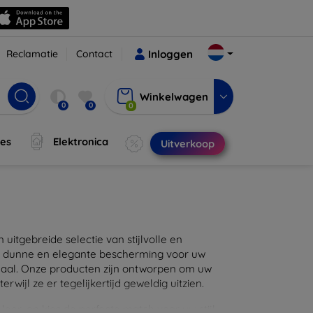
Reclamatie
Contact
Inloggen
Winkelwagen
0
0
0
jes
Elektronica
Uitverkoop
itgebreide selectie van stijlvolle en
en dunne en elegante bescherming voor uw
maal. Onze producten zijn ontworpen om uw
wijl ze er tegelijkertijd geweldig uitzien.
eer, en kies de perfecte match voor uw stijl.