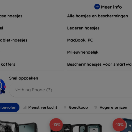
t niet om ook naar onze schermbeschermers en andere accesso
Meer info
 apparaten. Shop nu en geef uw apparaat de bescherming die h
ase hoesjes
Alle hoesjes en beschermingen
el
Lederen hoesjes
tablet-hoesjes
MacBook, PC
s
Milieuvriendelijk
koffers
Beschermhoesjes voor smartwa
Snel opzoeken
Nothing Phone (3)
nbevolen
Meest verkocht
Goedkoop
Hogere prijzen
-10%
-10%