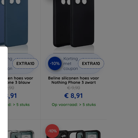
orting
Korting
-10%
met
EXTRA10
met
EXTRA10
coupon
coupon
liconen hoes voor
Beline siliconen hoes voor
g Phone 3 blauw
Nothing Phone 3 zwart
€ 9,90
€ 9,90
€ 8,91
€ 8,91
raad: > 5 stuks
Op voorraad: > 5 stuks
-10%