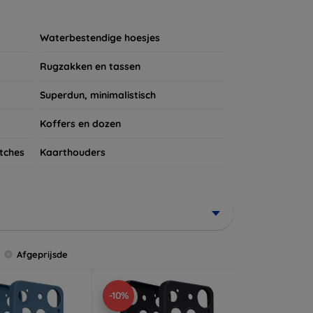
ires te kijken voor een complete bescherming
et verdient!
Waterbestendige hoesjes
Rugzakken en tassen
Superdun, minimalistisch
Koffers en dozen
tches
Kaarthouders
Afgeprijsde
-10%